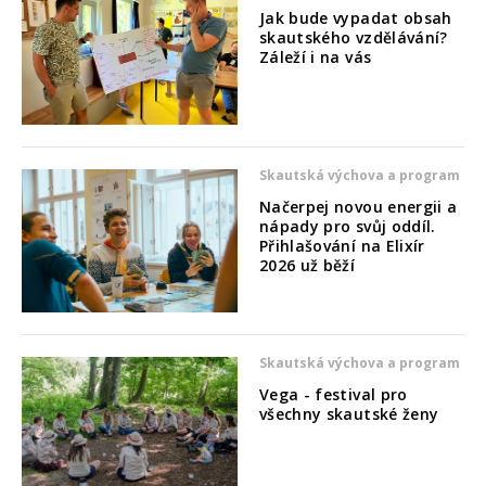
Jak bude vypadat obsah
skautského vzdělávání?
Záleží i na vás
Skautská výchova a program
Načerpej novou energii a
nápady pro svůj oddíl.
Přihlašování na Elixír
2026 už běží
Skautská výchova a program
Vega - festival pro
všechny skautské ženy