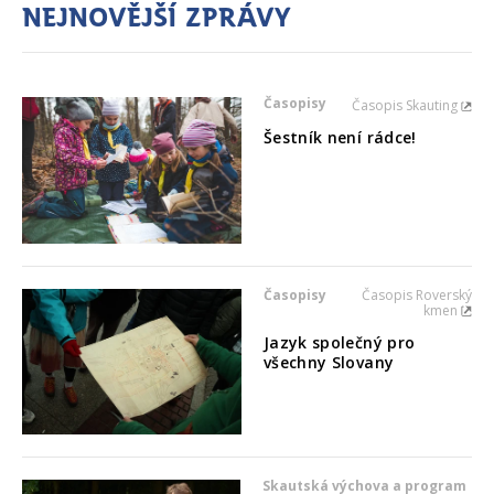
Nejnovější zprávy
Časopisy
Časopis Skauting
Šestník není rádce!
Časopisy
Časopis Roverský
kmen
Jazyk společný pro
všechny Slovany
Skautská výchova a program