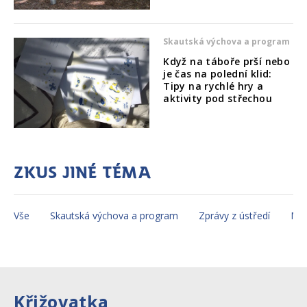
Skautská výchova a program
Když na táboře prší nebo
je čas na polední klid:
Tipy na rychlé hry a
aktivity pod střechou
Zkus jiné téma
Vše
Skautská výchova a program
Zprávy z ústředí
Mez
Křižovatka