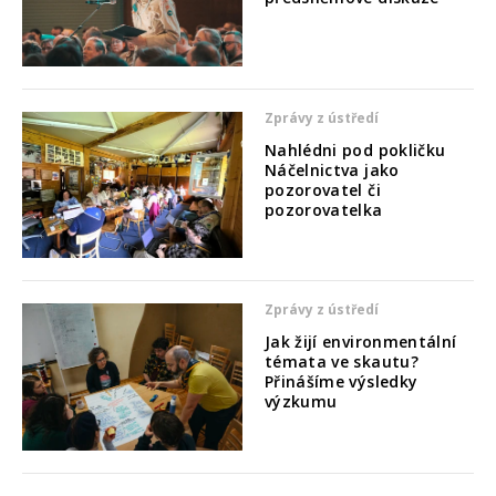
Zprávy z ústředí
Nahlédni pod pokličku
Náčelnictva jako
pozorovatel či
pozorovatelka
Zprávy z ústředí
Jak žijí environmentální
témata ve skautu?
Přinášíme výsledky
výzkumu