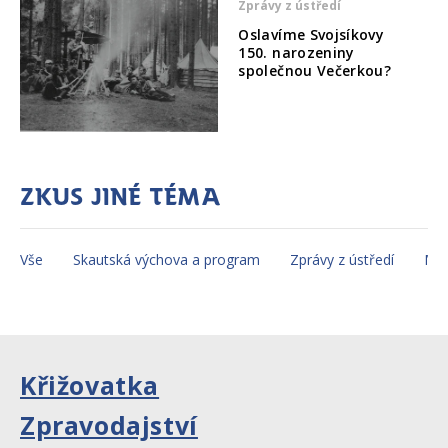
Zprávy z ústředí
Oslavíme Svojsíkovy
150. narozeniny
společnou Večerkou?
Zkus jiné téma
Vše
Skautská výchova a program
Zprávy z ústředí
Mez
Křižovatka
Zpravodajství