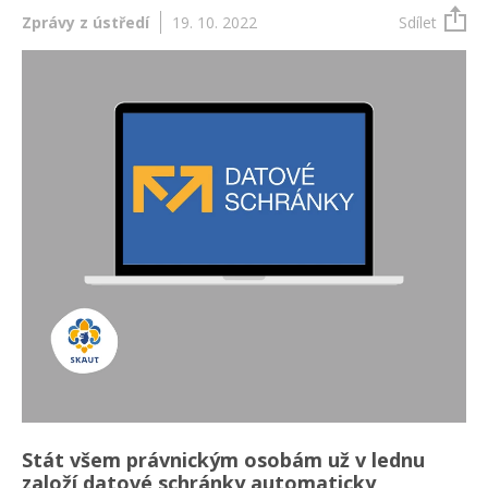
Zprávy z ústředí
19. 10. 2022
Sdílet
Stát všem právnickým osobám už v lednu
založí datové schránky automaticky