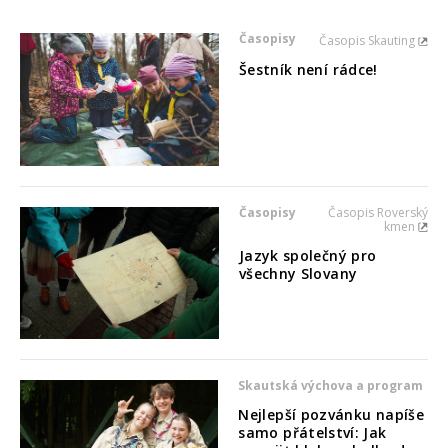
Časopisy
Časopis Skauting
Šestník není rádce!
Časopisy
Časopis Roverský
kmen
Jazyk společný pro
všechny Slovany
Skautská výchova a program
Nejlepší pozvánku napíše
samo přátelství: Jak