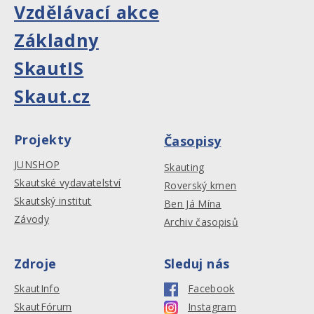
Vzdělávací akce
Základny
SkautIS
Skaut.cz
Projekty
Časopisy
JUNSHOP
Skauting
Skautské vydavatelství
Roverský kmen
Skautský institut
Ben Já Mína
Závody
Archiv časopisů
Zdroje
Sleduj nás
SkautInfo
Facebook
SkautFórum
Instagram