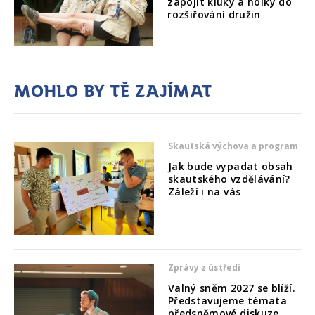
zapojit kluky a holky do
rozšiřování družin
Mohlo by tě zajímat
Skautská výchova a program
Jak bude vypadat obsah
skautského vzdělávání?
Záleží i na vás
Zprávy z ústředí
Valný sněm 2027 se blíží.
Představujeme témata
předsněmové diskuze