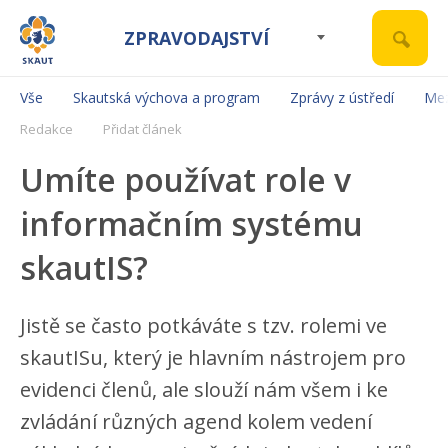
ZPRAVODAJSTVÍ
Vše
Skautská výchova a program
Zprávy z ústředí
Mez
Redakce
Přidat článek
Umíte používat role v
informačním systému
skautIS?
Jistě se často potkáváte s tzv. rolemi ve
skautISu, který je hlavním nástrojem pro
evidenci členů, ale slouží nám všem i ke
zvládání různých agend kolem vedení