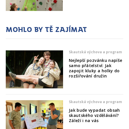
Mohlo by tě zajímat
Skautská výchova a program
Nejlepší pozvánku napíše
samo přátelství: Jak
zapojit kluky a holky do
rozšiřování družin
Skautská výchova a program
Jak bude vypadat obsah
skautského vzdělávání?
Záleží i na vás