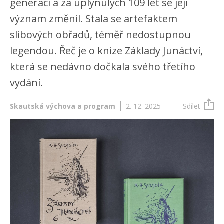
generaci a za uplynulých 109 let se její
význam změnil. Stala se artefaktem
slibových obřadů, téměř nedostupnou
legendou. Řeč je o knize Základy Junáctví,
která se nedávno dočkala svého třetího
vydání.
Skautská výchova a program
2. 12. 2025
Sdílet