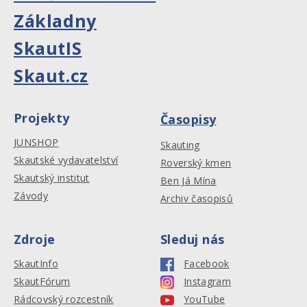
Základny
SkautIS
Skaut.cz
Projekty
Časopisy
JUNSHOP
Skauting
Skautské vydavatelství
Roverský kmen
Skautský institut
Ben Já Mína
Závody
Archiv časopisů
Zdroje
Sleduj nás
SkautInfo
Facebook
SkautFórum
Instagram
Rádcovský rozcestník
YouTube