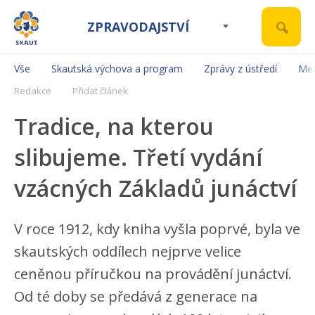
ZPRAVODAJSTVÍ
Vše
Skautská výchova a program
Zprávy z ústředí
Mez
Redakce
Přidat článek
Tradice, na kterou
slibujeme. Třetí vydání
vzácných Základů junáctví
V roce 1912, kdy kniha vyšla poprvé, byla ve
skautských oddílech nejprve velice
ceněnou příručkou na provádění junáctví.
Od té doby se předává z generace na