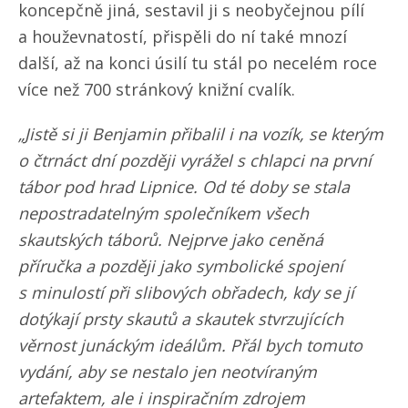
koncepčně jiná, sestavil ji s neobyčejnou pílí
a houževnatostí, přispěli do ní také mnozí
další, až na konci úsilí tu stál po necelém roce
více než 700 stránkový knižní cvalík.
„Jistě si ji Benjamin přibalil i na vozík, se kterým
o čtrnáct dní později vyrážel s chlapci na první
tábor pod hrad Lipnice. Od té doby se stala
nepostradatelným společníkem všech
skautských táborů. Nejprve jako ceněná
příručka a později jako symbolické spojení
s minulostí při slibových obřadech, kdy se jí
dotýkají prsty skautů a skautek stvrzujících
věrnost junáckým ideálům. Přál bych tomuto
vydání, aby se nestalo jen neotvíraným
artefaktem, ale i inspiračním zdrojem