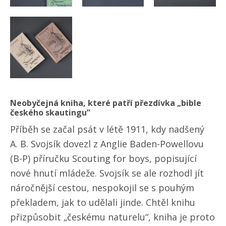
Neobyčejná kniha, které patří přezdívka „bible
českého skautingu”
Příběh se začal psát v létě 1911, kdy nadšený
A. B. Svojsík dovezl z Anglie Baden-Powellovu
(B-P) příručku Scouting for boys, popisující
nové hnutí mládeže. Svojsík se ale rozhodl jít
náročnější cestou, nespokojil se s pouhým
překladem, jak to udělali jinde. Chtěl knihu
přizpůsobit „českému naturelu“, kniha je proto