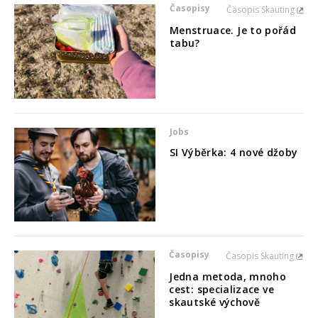
Časopisy
Časopis Skauting
Menstruace. Je to pořád
tabu?
Jobs
SI Výběrka: 4 nové džoby
Časopisy
Časopis Skauting
Jedna metoda, mnoho
cest: specializace ve
skautské výchově