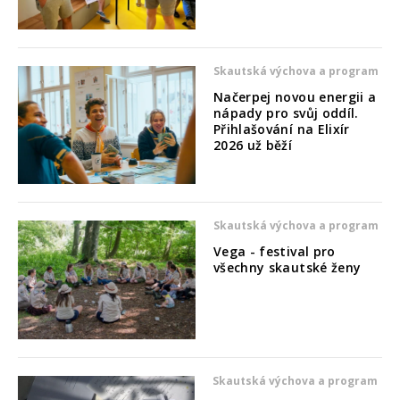
Skautská výchova a program
Načerpej novou energii a
nápady pro svůj oddíl.
Přihlašování na Elixír
2026 už běží
Skautská výchova a program
Vega - festival pro
všechny skautské ženy
Skautská výchova a program