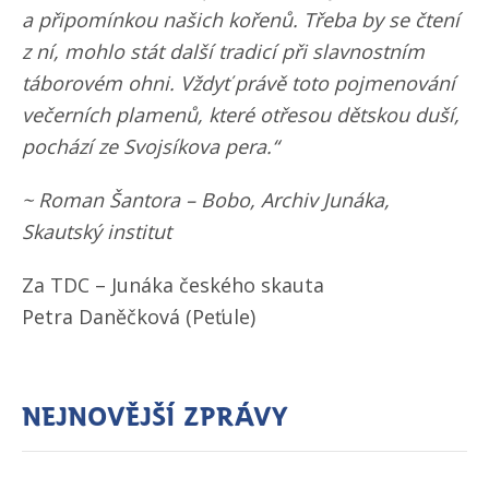
a připomínkou našich kořenů. Třeba by se čtení
z ní, mohlo stát další tradicí při slavnostním
táborovém ohni. Vždyť právě toto pojmenování
večerních plamenů, které otřesou dětskou duší,
pochází ze Svojsíkova pera.“
~ Roman Šantora – Bobo, Archiv Junáka,
Skautský institut
Za TDC – Junáka českého skauta
Petra Daněčková (Peťule)
Nejnovější zprávy