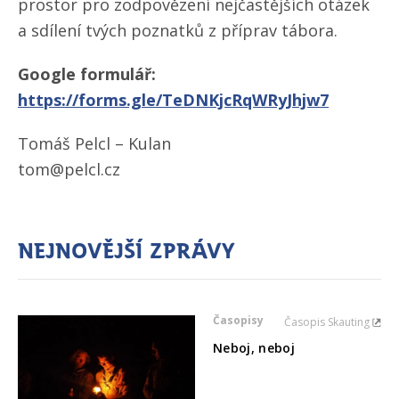
prostor pro zodpovězení nejčastějších otázek
a sdílení tvých poznatků z příprav tábora.
Google formulář:
https://forms.gle/​TeDNKjcRqWRyJhjw7
Tomáš Pelcl – Kulan
tom@pelcl.cz
Nejnovější zprávy
Časopisy
Časopis Skauting
Neboj, neboj