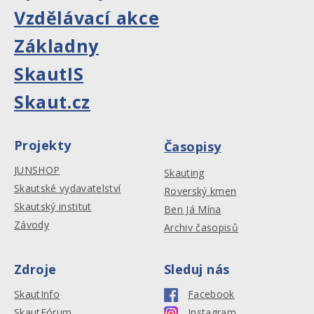
Vzdělávací akce
Základny
SkautIS
Skaut.cz
Projekty
Časopisy
JUNSHOP
Skauting
Skautské vydavatelství
Roverský kmen
Skautský institut
Ben Já Mína
Závody
Archiv časopisů
Zdroje
Sleduj nás
SkautInfo
Facebook
SkautFórum
Instagram