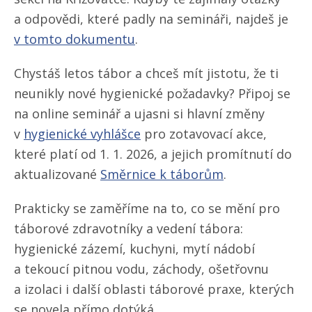
a odpovědi, které padly na semináři, najdeš je
v tomto dokumentu
.
Chystáš letos tábor a chceš mít jistotu, že ti
neunikly nové hygienické požadavky? Připoj se
na online seminář a ujasni si hlavní změny
v
hygienické vyhlášce
pro zotavovací akce,
které platí od 1. 1. 2026, a jejich promítnutí do
aktualizované
Směrnice k táborům
.
Prakticky se zaměříme na to, co se mění pro
táborové zdravotníky a vedení tábora:
hygienické zázemí, kuchyni, mytí nádobí
a tekoucí pitnou vodu, záchody, ošetřovnu
a izolaci i další oblasti táborové praxe, kterých
se novela přímo dotýká.