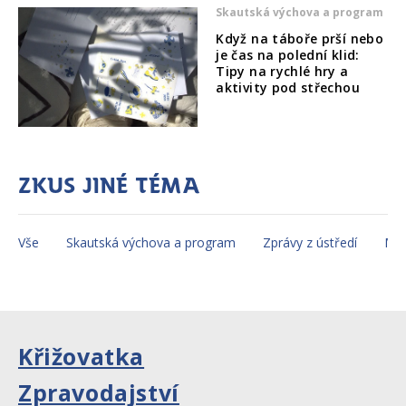
Skautská výchova a program
Když na táboře prší nebo
je čas na polední klid:
Tipy na rychlé hry a
aktivity pod střechou
Zkus jiné téma
Vše
Skautská výchova a program
Zprávy z ústředí
Mez
Křižovatka
Zpravodajství