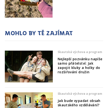
Mohlo by tě zajímat
Skautská výchova a program
Nejlepší pozvánku napíše
samo přátelství: Jak
zapojit kluky a holky do
rozšiřování družin
Skautská výchova a program
Jak bude vypadat obsah
skautského vzdělávání?