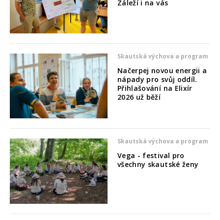
Záleží i na vás
Skautská výchova a program
Načerpej novou energii a
nápady pro svůj oddíl.
Přihlašování na Elixír
2026 už běží
Skautská výchova a program
Vega - festival pro
všechny skautské ženy