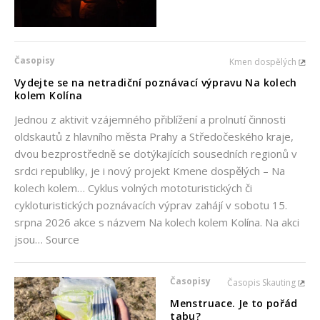
Časopisy
Kmen dospělých
Vydejte se na netradiční poznávací výpravu Na kolech
kolem Kolína
Jednou z aktivit vzájemného přiblížení a prolnutí činnosti
oldskautů z hlavního města Prahy a Středočeského kraje,
dvou bezprostředně se dotýkajících sousedních regionů v
srdci republiky, je i nový projekt Kmene dospělých – Na
kolech kolem… Cyklus volných mototuristických či
cykloturistických poznávacích výprav zahájí v sobotu 15.
srpna 2026 akce s názvem Na kolech kolem Kolína. Na akci
jsou… Source
Časopisy
Časopis Skauting
Menstruace. Je to pořád
tabu?