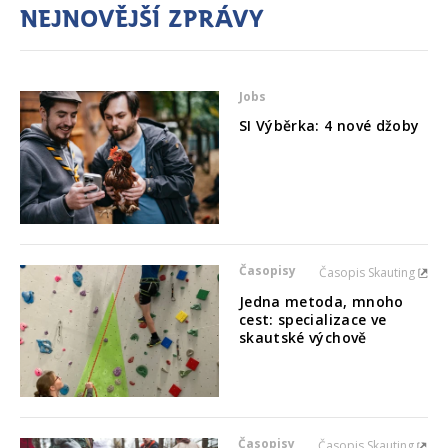
Nejnovější zprávy
Jobs
SI Výběrka: 4 nové džoby
Časopisy
Časopis Skauting
Jedna metoda, mnoho
cest: specializace ve
skautské výchově
Časopisy
Časopis Skauting