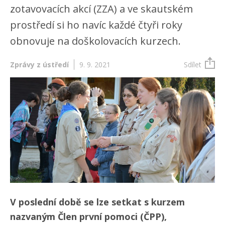
zotavovacích akcí (ZZA) a ve skautském
prostředí si ho navíc každé čtyři roky
obnovuje na doškolovacích kurzech.
Zprávy z ústředí
9. 9. 2021
Sdílet
V poslední době se lze setkat s kurzem
nazvaným Člen první pomoci (ČPP),