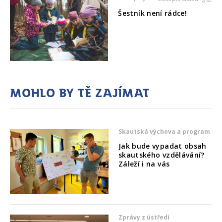
Šestník není rádce!
Mohlo by tě zajímat
Skautská výchova a program
Jak bude vypadat obsah
skautského vzdělávání?
Záleží i na vás
Zprávy z ústředí