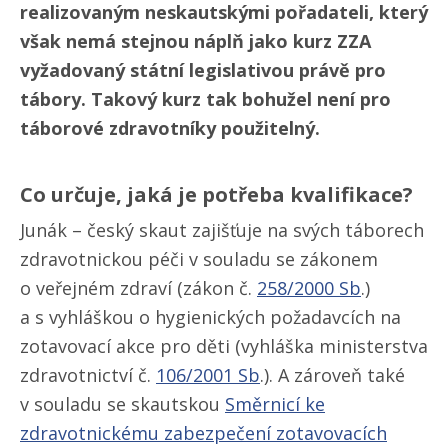
realizovaným neskautskými pořadateli, který
však nemá stejnou náplň jako kurz ZZA
vyžadovaný státní legislativou právě pro
tábory. Takový kurz tak bohužel není pro
táborové zdravotníky použitelný.
Co určuje, jaká je potřeba kvalifikace?
Junák – český skaut zajišťuje na svých táborech
zdravotnickou péči v souladu se zákonem
o veřejném zdraví (zákon č.
258/​2000 Sb
.)
a s vyhláškou o hygienických požadavcích na
zotavovací akce pro děti (vyhláška ministerstva
zdravotnictví č.
106/​2001 Sb
.). A zároveň také
v souladu se skautskou
Směrnicí ke
zdravotnickému zabezpečení zotavovacích