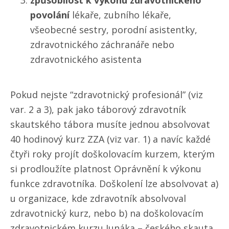
způsobilost k výkonu zdravotnického
povolání
lékaře, zubního lékaře,
všeobecné sestry, porodní asistentky,
zdravotnického záchranáře nebo
zdravotnického asistenta
Pokud nejste “zdravotnický profesionál” (viz
var. 2 a 3), pak jako táborový zdravotník
skautského tábora musíte jednou absolvovat
40 hodinový kurz ZZA (viz var. 1) a navíc každé
čtyři roky projít doškolovacím kurzem, kterým
si prodloužíte platnost Oprávnění k výkonu
funkce zdravotníka. Doškolení lze absolvovat a)
u organizace, kde zdravotník absolvoval
zdravotnický kurz, nebo b) na doškolovacím
zdravotnickém kurzu Junáka – českého skauta.