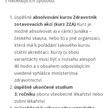
z následujících způsobů:
úspěšné
absolvování kurzu Zdravotník
zotavovacích akcí (kurz ZZA)
Kurz je
možné absolvovat a) v rámci Junáka –
českého skauta, nebo b) v jiné organizaci,
která má k pořádání takového kurzu
státní akreditaci. Kurzy (v obou
variantách) musí být v rozsahu alespoň
40 hodin a s obsahem odpovídajícím
uvedené vyhlášce ministerstva
zdravotnictví.
úspěšně ukončené studium
3. ročníku
oboru všeobecné lékařství nebo
zubní lékařství