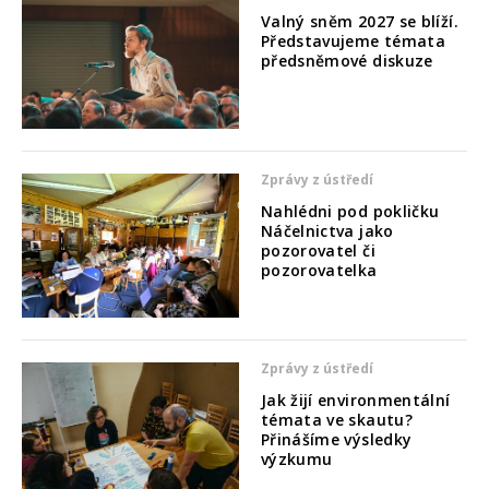
Valný sněm 2027 se blíží.
Představujeme témata
předsněmové diskuze
Zprávy z ústředí
Nahlédni pod pokličku
Náčelnictva jako
pozorovatel či
pozorovatelka
Zprávy z ústředí
Jak žijí environmentální
témata ve skautu?
Přinášíme výsledky
výzkumu