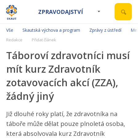
ZPRAVODAJSTVÍ
Vše
Skautská výchova a program
Zprávy z ústředí
Mez
Redakce
Přidat článek
Táboroví zdravotníci musí
mít kurz Zdravotník
zotavovacích akcí (ZZA),
žádný jiný
Již dlouhé roky platí, že zdravotníka na
táboře může dělat pouze plnoletá osoba,
která absolvovala kurz Zdravotník