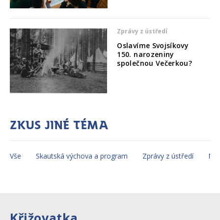
Zprávy z ústředí
Oslavíme Svojsíkovy
150. narozeniny
společnou Večerkou?
Zkus jiné téma
Vše
Skautská výchova a program
Zprávy z ústředí
Mez
Křižovatka