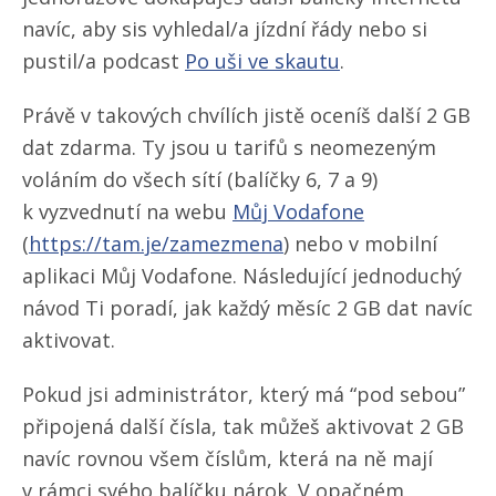
navíc, aby sis vyhledal/​a jízdní řády nebo si
pustil/​a podcast
Po uši ve skautu
.
Právě v takových chvílích jistě oceníš další 2 GB
dat zdarma. Ty jsou u tarifů s neomezeným
voláním do všech sítí (balíčky 6, 7 a 9)
k vyzvednutí na webu
Můj Vodafone
(
https://tam.je/​zamezmena
) nebo v mobilní
aplikaci Můj Vodafone. Následující jednoduchý
návod Ti poradí, jak každý měsíc 2 GB dat navíc
aktivovat.
Pokud jsi administrátor, který má “pod sebou”
připojená další čísla, tak můžeš aktivovat 2 GB
navíc rovnou všem číslům, která na ně mají
v rámci svého balíčku nárok. V opačném