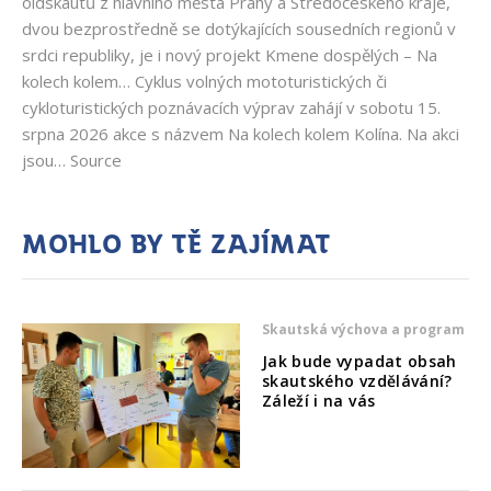
oldskautů z hlavního města Prahy a Středočeského kraje,
dvou bezprostředně se dotýkajících sousedních regionů v
srdci republiky, je i nový projekt Kmene dospělých – Na
kolech kolem… Cyklus volných mototuristických či
cykloturistických poznávacích výprav zahájí v sobotu 15.
srpna 2026 akce s názvem Na kolech kolem Kolína. Na akci
jsou… Source
Mohlo by tě zajímat
Skautská výchova a program
Jak bude vypadat obsah
skautského vzdělávání?
Záleží i na vás