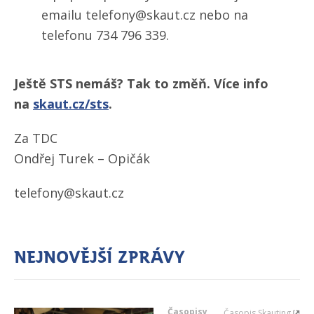
emailu telefony@skaut.cz nebo na
telefonu 734 796 339.
Ještě STS nemáš? Tak to změň. Více info
na
skaut.cz/​sts
.
Za TDC
Ondřej Turek – Opičák
telefony@skaut.cz
Nejnovější zprávy
Časopisy
Časopis Skauting