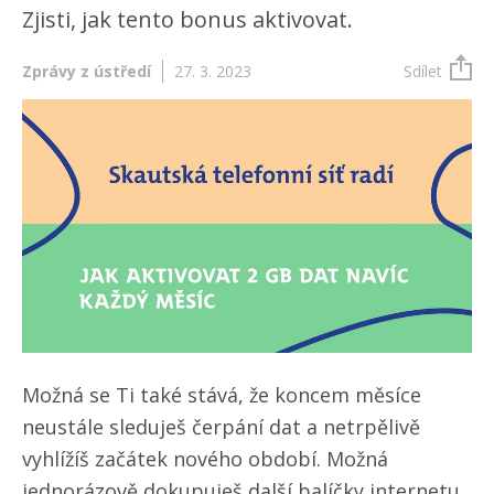
Zjisti, jak tento bonus aktivovat.
Zprávy z ústředí
27. 3. 2023
Sdílet
Možná se Ti také stává, že koncem měsíce
neustále sleduješ čerpání dat a netrpělivě
vyhlížíš začátek nového období. Možná
jednorázově dokupuješ další balíčky internetu