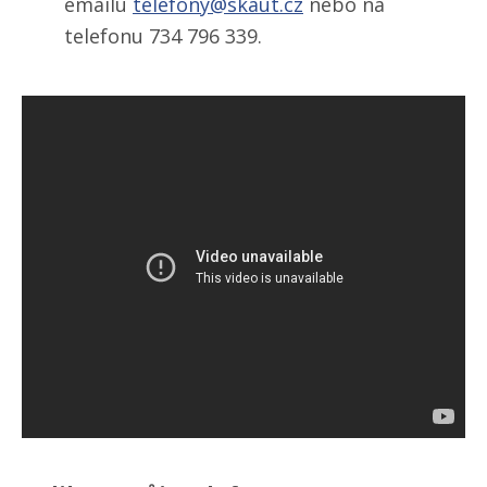
emailu
telefony@skaut.cz
nebo na
telefonu 734 796 339.