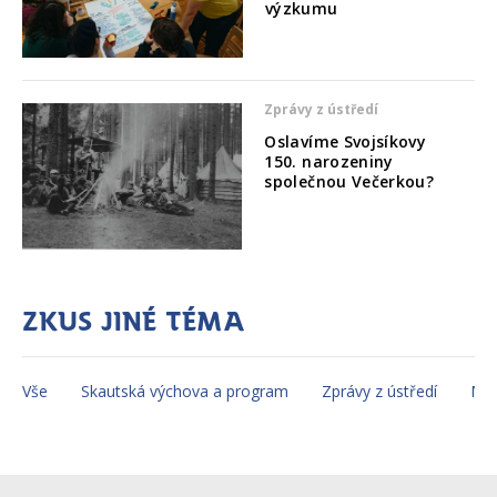
výzkumu
Zprávy z ústředí
Oslavíme Svojsíkovy
150. narozeniny
společnou Večerkou?
Zkus jiné téma
Vše
Skautská výchova a program
Zprávy z ústředí
Mez