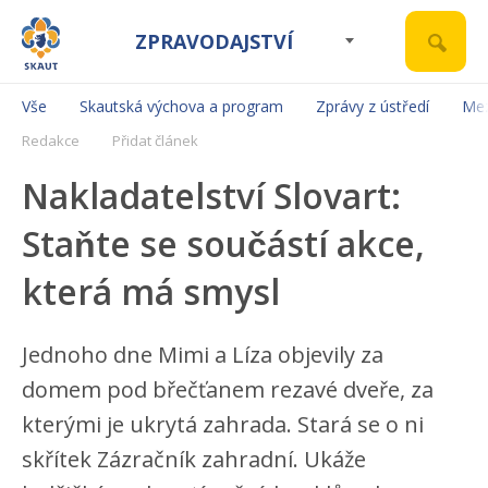
ZPRAVODAJSTVÍ
Vše
Skautská výchova a program
Zprávy z ústředí
Mez
Redakce
Přidat článek
Nakladatelství Slovart:
Staňte se součástí akce,
která má smysl
Jednoho dne Mimi a Líza objevily za
domem pod břečťanem rezavé dveře, za
kterými je ukrytá zahrada. Stará se o ni
skřítek Zázračník zahradní. Ukáže