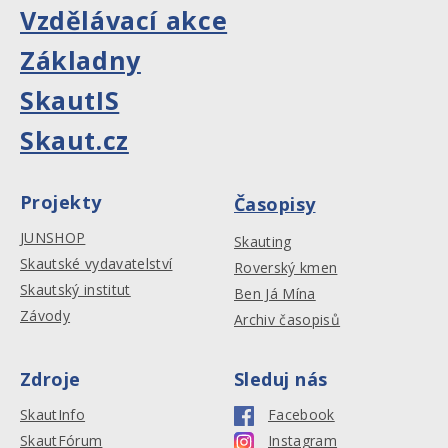
Vzdělávací akce
Základny
SkautIS
Skaut.cz
Projekty
Časopisy
JUNSHOP
Skauting
Skautské vydavatelství
Roverský kmen
Skautský institut
Ben Já Mína
Závody
Archiv časopisů
Zdroje
Sleduj nás
SkautInfo
Facebook
SkautFórum
Instagram