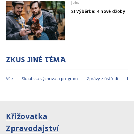
Jobs
SI Výběrka: 4 nové džoby
Zkus jiné téma
Vše
Skautská výchova a program
Zprávy z ústředí
Mez
Křižovatka
Zpravodajství