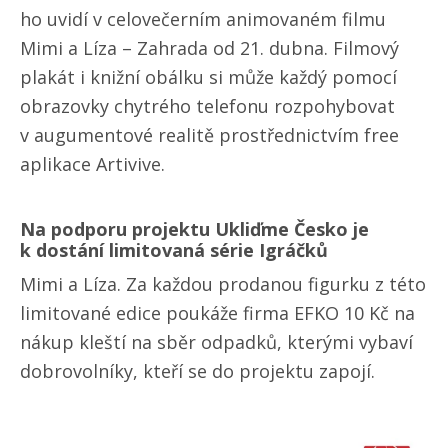
ho uvidí v celovečerním animovaném filmu
Mimi a Líza – Zahrada od 21. dubna. Filmový
plakát i knižní obálku si může každý pomocí
obrazovky chytrého telefonu rozpohybovat
v augumentové realitě prostřednictvím free
aplikace Artivive.
Na podporu projektu Ukliďme Česko je
k dostání limitovaná série Igráčků
Mimi a Líza. Za každou prodanou figurku z této
limitované edice poukáže firma EFKO 10 Kč na
nákup kleští na sběr odpadků, kterými vybaví
dobrovolníky, kteří se do projektu zapojí.