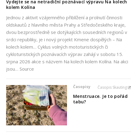
Vydejte se na netradiční poznávací výpravu Na kolech
kolem Kolína
Jednou z aktivit vzájemného přiblížení a prolnutí činnosti
oldskautů z hlavního města Prahy a Středočeského kraje,
dvou bezprostředně se dotýkajících sousedních regionů v
srdci republiky, je i nový projekt Kmene dospělých – Na
kolech kolem… Cyklus volných mototuristických či
cykloturistických poznávacích výprav zahájí v sobotu 15.
srpna 2026 akce s názvem Na kolech kolem Kolína. Na akci
jsou… Source
Časopisy
Časopis Skauting
Menstruace. Je to pořád
tabu?