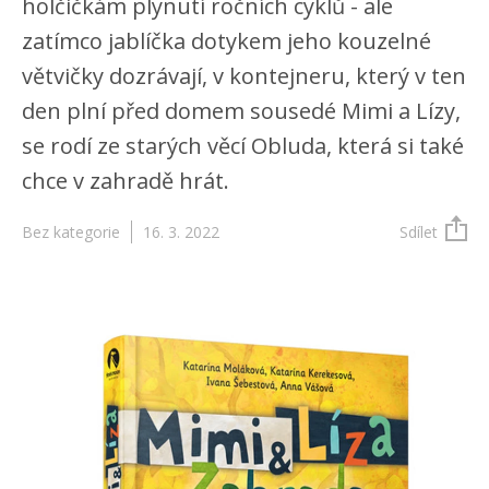
holčičkám plynutí ročních cyklů - ale
zatímco jablíčka dotykem jeho kouzelné
větvičky dozrávají, v kontejneru, který v ten
den plní před domem sousedé Mimi a Lízy,
se rodí ze starých věcí Obluda, která si také
chce v zahradě hrát.
Bez kategorie
16. 3. 2022
Sdílet