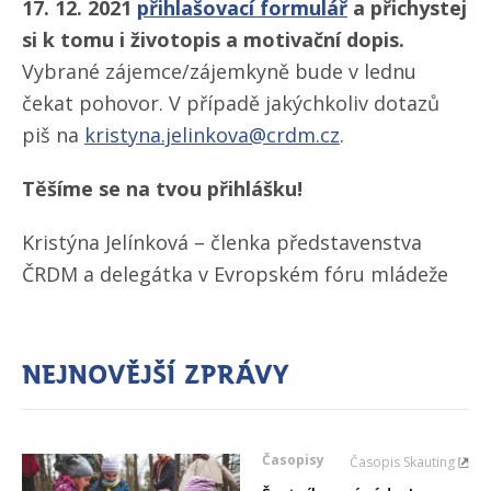
17. 12. 2021
přihlašovací formulář
a přichystej
si k tomu i životopis a motivační dopis.
Vybrané zájemce/​zájemkyně bude v lednu
čekat pohovor. V případě jakýchkoliv dotazů
piš na
kristyna.jelinkova@crdm.cz
.
Těšíme se na tvou přihlášku!
Kristýna Jelínková – členka představenstva
ČRDM a delegátka v Evropském fóru mládeže
Nejnovější zprávy
Časopisy
Časopis Skauting