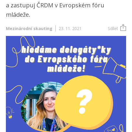
a zastupuj ČRDM v Evropském fóru
mládeže.
Mezinárodní skauting
23. 11. 2021
Sdílet