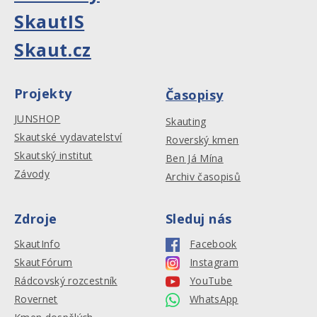
SkautIS
Skaut.cz
Projekty
Časopisy
JUNSHOP
Skauting
Skautské vydavatelství
Roverský kmen
Skautský institut
Ben Já Mína
Závody
Archiv časopisů
Zdroje
Sleduj nás
SkautInfo
Facebook
SkautFórum
Instagram
Rádcovský rozcestník
YouTube
Rovernet
WhatsApp