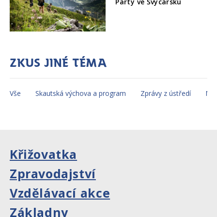
Party ve Švýcarsku
Zkus jiné téma
Vše
Skautská výchova a program
Zprávy z ústředí
Mez
Křižovatka
Zpravodajství
Vzdělávací akce
Základny