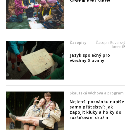
Šestník není rádce!
Časopisy
Časopis Roverský
kmen
Jazyk společný pro
všechny Slovany
Skautská výchova a program
Nejlepší pozvánku napíše
samo přátelství: Jak
zapojit kluky a holky do
rozšiřování družin