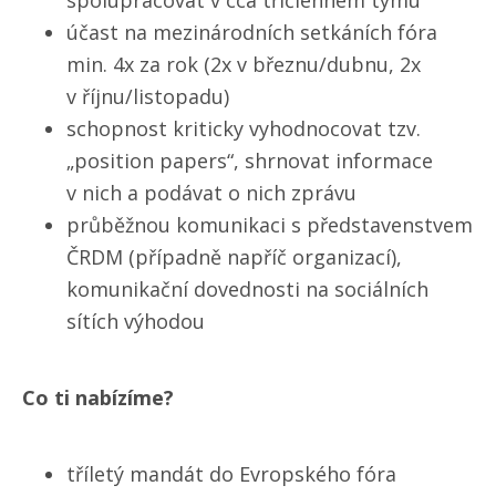
spolupracovat v cca tříčlenném týmu
účast na mezinárodních setkáních fóra
min. 4x za rok (2x v březnu/​dubnu, 2x
v říjnu/​listopadu)
schopnost kriticky vyhodnocovat tzv.
„position papers“, shrnovat informace
v nich a podávat o nich zprávu
průběžnou komunikaci s představenstvem
ČRDM (případně napříč organizací),
komunikační dovednosti na sociálních
sítích výhodou
Co ti nabízíme?
tříletý mandát do Evropského fóra