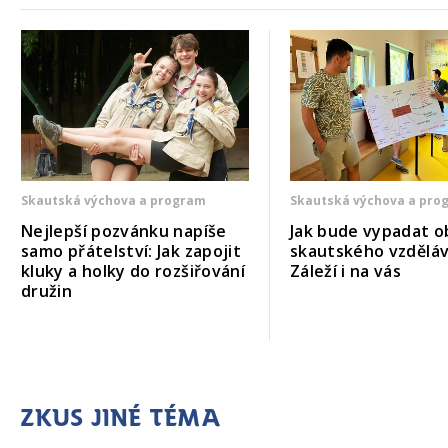
Skautská výchova a program
Skautská výchova a pro
Nejlepší pozvánku napíše
Jak bude vypadat o
samo přátelství: Jak zapojit
skautského vzděláv
kluky a holky do rozšiřování
Záleží i na vás
družin
Zkus jiné téma