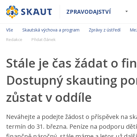
ZPRAVODAJSTVÍ
Vše
Skautská výchova a program
Zprávy z ústředí
Mez
Redakce
Přidat článek
Stále je čas žádat o f
Dostupný skauting p
zůstat v oddíle
Neváhejte a podejte žádost o příspěvek na s
termín do 31. března. Peníze na podporu dětí 
finančně náročný, stále máme a letos už dal