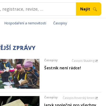
Hospodaření a nemovitosti
Časopisy
ĚJŠÍ ZPRÁVY
Časopisy
Časopis Skauting
Šestník není rádce!
Časopisy
Časopis Roverský kmen
Jazyk společný pro všechny