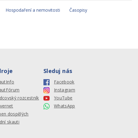
Hospodaření a nemovitosti
Časopisy
droje
Sleduj nás
autInfo
Facebook
autFórum
Instagram
dcovský rozcestník
YouTube
vernet
WhatsApp
en dospělých
dní skauti