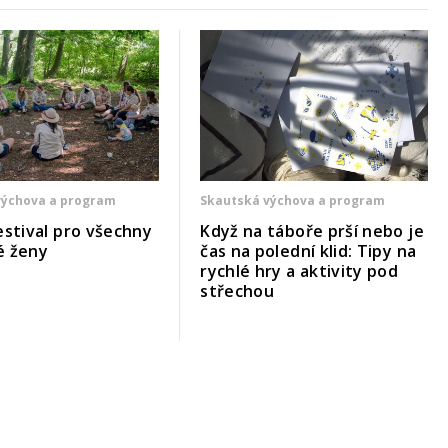
výchova a program
Skautská výchova a program
estival pro všechny
Když na táboře prší nebo je
é ženy
čas na polední klid: Tipy na
rychlé hry a aktivity pod
střechou