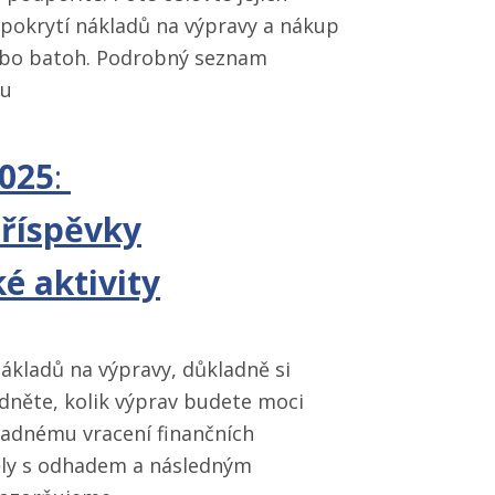
pokrytí nákladů na výpravy a nákup
nebo batoh. Podrobný seznam
ku
025
:
říspěvky
ké
aktivity
ákladů na výpravy, důkladně si
dněte, kolik výprav budete moci
adnému vracení finančních
měly s odhadem a následným