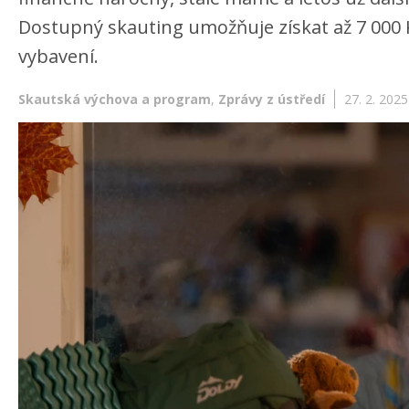
Dostupný skauting umožňuje získat až 7 000 
vybavení.
Skautská výchova a program
,
Zprávy z ústředí
27. 2. 2025