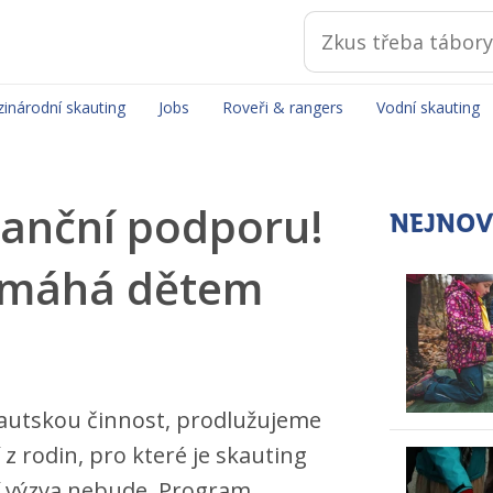
inárodní skauting
Jobs
Roveři & rangers
Vodní skauting
inanční podporu!
NEJNOV
omáhá dětem
kautskou činnost, prodlužujeme
z rodin, pro které je skauting
ší výzva nebude. Program