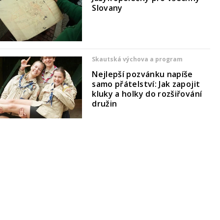
Slovany
Skautská výchova a program
Nejlepší pozvánku napíše
samo přátelství: Jak zapojit
kluky a holky do rozšiřování
družin