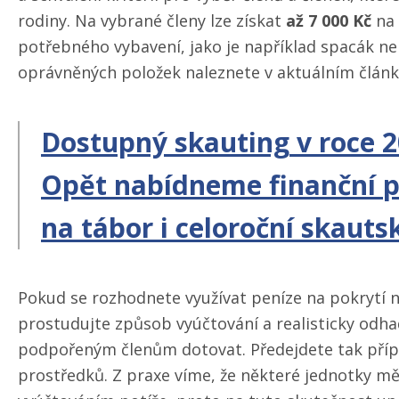
rodiny. Na vybrané členy lze získat
až 7 000 Kč
na 
potřebného vybavení, jako je například spacák 
oprávněných položek naleznete v aktuálním člán
Dostupný
skauting
v
roce
2
Opět
nabídneme
finanční
p
na
tábor
i
celoroční
skauts
Pokud se rozhodnete využívat peníze na pokrytí n
prostudujte způsob vyúčtování a realisticky odha
podpořeným členům dotovat. Předejdete tak příp
prostředků. Z praxe víme, že některé jednotky 