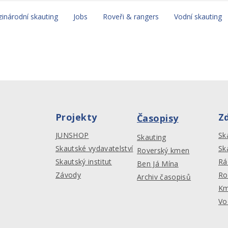
inárodní skauting
Jobs
Roveři & rangers
Vodní skauting
Projekty
Z
Časopisy
JUNSHOP
Sk
Skauting
Skautské vydavatelství
Sk
Roverský kmen
Skautský institut
Rá
Ben Já Mína
Závody
Ro
Archiv časopisů
Km
Vo