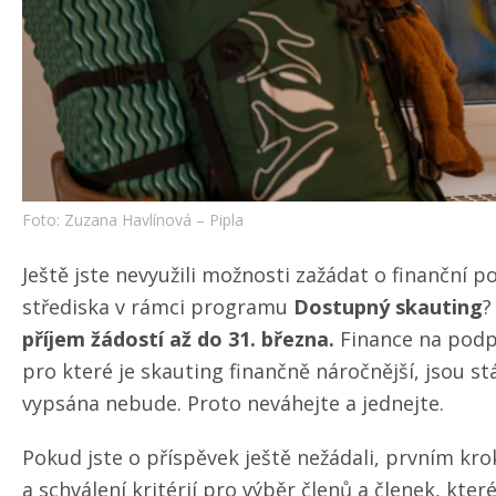
Foto: Zuzana Havlínová – Pipla
Ještě jste nevyužili možnosti zažádat o finanční 
střediska v rámci programu
Dostupný skauting
?
příjem žádostí až do 31. března.
Finance na podpo
pro které je skauting finančně náročnější, jsou stá
vypsána nebude. Proto neváhejte a jednejte.
Pokud jste o příspěvek ještě nežádali, prvním kro
a schválení kritérií pro výběr členů a členek, kter