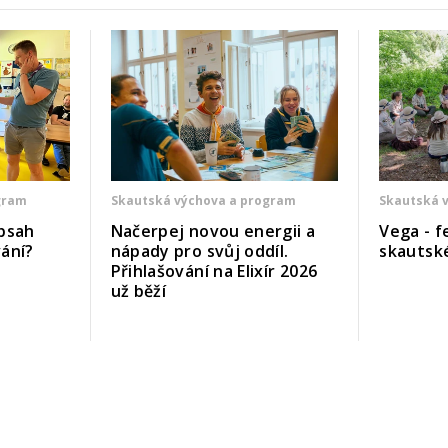
gram
Skautská výchova a program
Skautská 
bsah
Načerpej novou energii a
Vega - f
ání?
nápady pro svůj oddíl.
skautsk
Přihlašování na Elixír 2026
už běží