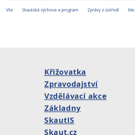
Vše
Skautská výchova a program
Zprávy z ústředí
Mez
Křižovatka
Zpravodajství
Vzdělávací akce
Základny
SkautIS
Skaut.cz