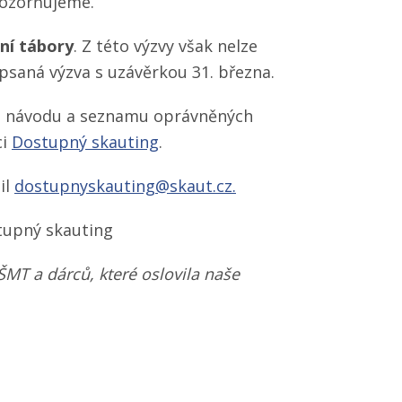
pozorňujeme.
tní tábory
. Z této výzvy však nelze
ypsaná výzva s uzávěrkou 31. března.
o návodu a seznamu oprávněných
ci
Dostupný skauting
.
il
dostupnyskauting@skaut.cz.
tupný skauting
MT a dárců, které oslovila naše