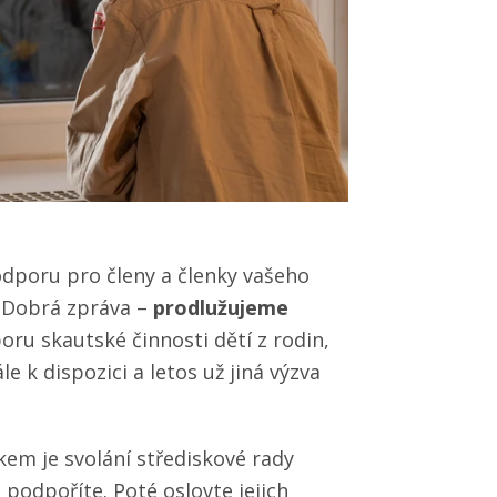
podporu pro členy a členky vašeho
 Dobrá zpráva –
prodlužujeme
ru skautské činnosti dětí z rodin,
le k dispozici a letos už jiná výzva
kem je svolání střediskové rady
é podpoříte. Poté oslovte jejich