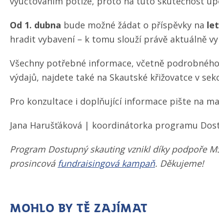
vyúčtováním potíže, proto na tuto skutečnost u
Od 1. dubna
bude možné žádat o příspěvky na
le
hradit vybavení – k tomu slouží právě aktuálně v
Všechny potřebné informace, včetně podrobnéh
výdajů, najdete také na Skautské křižovatce v sek
Pro konzultace i doplňující informace pište na ma
Jana Harušťáková | koordinátorka programu Dos
Program Dostupný skauting vznikl díky podpoře MŠ
prosincová
fundraisingová kampaň
. Děkujeme!
Mohlo by tě zajímat