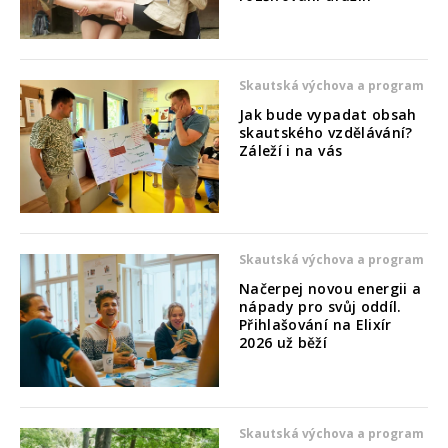
Skautská výchova a program
Jak bude vypadat obsah
skautského vzdělávání?
Záleží i na vás
Skautská výchova a program
Načerpej novou energii a
nápady pro svůj oddíl.
Přihlašování na Elixír
2026 už běží
Skautská výchova a program