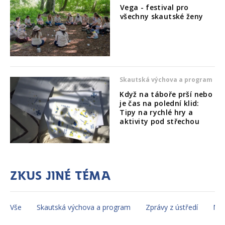
Vega - festival pro
všechny skautské ženy
Skautská výchova a program
Když na táboře prší nebo
je čas na polední klid:
Tipy na rychlé hry a
aktivity pod střechou
Zkus jiné téma
Vše
Skautská výchova a program
Zprávy z ústředí
Mez