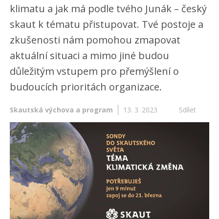
klimatu a jak má podle tvého Junák – český
skaut k tématu přistupovat. Tvé postoje a
zkušenosti nám pomohou zmapovat
aktuální situaci a mimo jiné budou
důležitým vstupem pro přemýšlení o
budoucích prioritách organizace.
Skautská výchova a program
13. 3. 2023
Sdílet