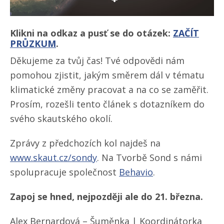
Klikni na odkaz a pusť se do otázek:
ZAČÍT
PRŮZKUM
.
Děkujeme za tvůj čas! Tvé odpovědi nám
pomohou zjistit, jakým směrem dál v tématu
klimatické změny pracovat a na co se zaměřit.
Prosím, rozešli tento článek s dotazníkem do
svého skautského okolí.
Zprávy z předchozích kol najdeš na
www.skaut.cz/​sondy
. Na Tvorbě Sond s námi
spolupracuje společnost
Behavio
.
Zapoj se hned, nejpozději ale do 21. března.
Alex Bernardová – Šuměnka | Koordinátorka