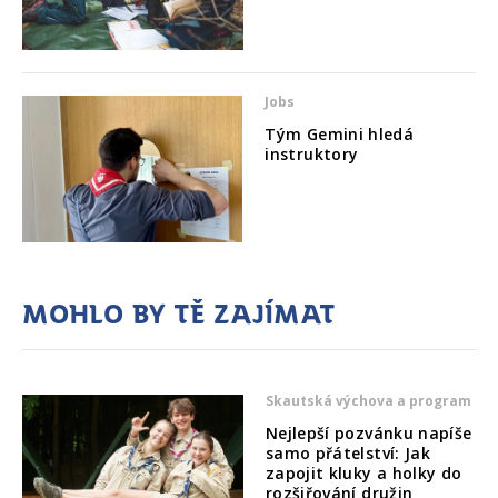
Jobs
Tým Gemini hledá
instruktory
Mohlo by tě zajímat
Skautská výchova a program
Nejlepší pozvánku napíše
samo přátelství: Jak
zapojit kluky a holky do
rozšiřování družin