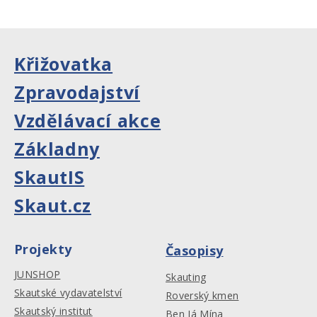
Křižovatka
Zpravodajství
Vzdělávací akce
Základny
SkautIS
Skaut.cz
Projekty
Časopisy
JUNSHOP
Skauting
Skautské vydavatelství
Roverský kmen
Skautský institut
Ben Já Mína