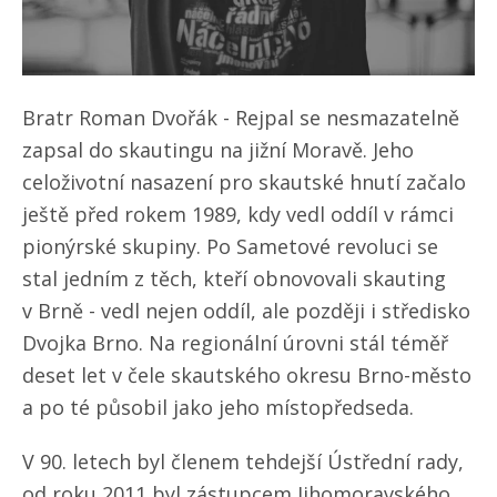
Bratr Roman Dvořák - Rejpal se nesmazatelně
zapsal do skautingu na jižní Moravě. Jeho
celoživotní nasazení pro skautské hnutí začalo
ještě před rokem 1989, kdy vedl oddíl v rámci
pionýrské skupiny. Po Sametové revoluci se
stal jedním z těch, kteří obnovovali skauting
v Brně - vedl nejen oddíl, ale později i středisko
Dvojka Brno. Na regionální úrovni stál téměř
deset let v čele skautského okresu Brno-město
a po té působil jako jeho místopředseda.
V 90. letech byl členem tehdejší Ústřední rady,
od roku 2011 byl zástupcem Jihomoravského