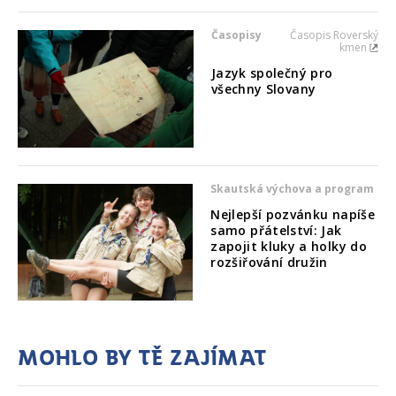
Časopisy
Časopis Roverský
kmen
Jazyk společný pro
všechny Slovany
Skautská výchova a program
Nejlepší pozvánku napíše
samo přátelství: Jak
zapojit kluky a holky do
rozšiřování družin
Mohlo by tě zajímat