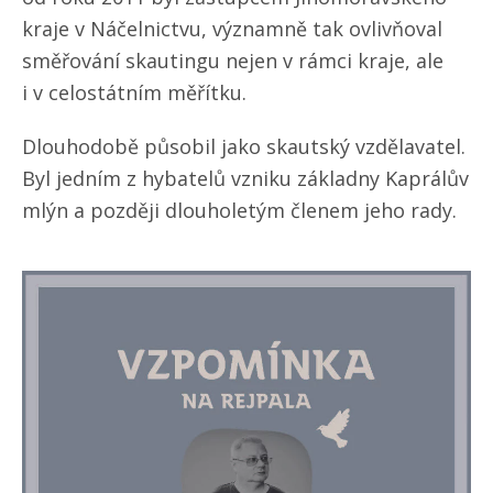
kraje v Náčelnictvu, významně tak ovlivňoval
směřování skautingu nejen v rámci kraje, ale
i v celostátním měřítku.
Dlouhodobě působil jako skautský vzdělavatel.
Byl jedním z hybatelů vzniku základny Kaprálův
mlýn a později dlouholetým členem jeho rady.