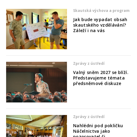
Skautská výchova a program
Jak bude vypadat obsah
skautského vzdělávání?
Záleží i na vás
Zprávy z ústředí
Valný sněm 2027 se blíží.
Představujeme témata
předsněmové diskuze
Zprávy z ústředí
Nahlédni pod pokličku
Náčelnictva jako
pozorovatel či