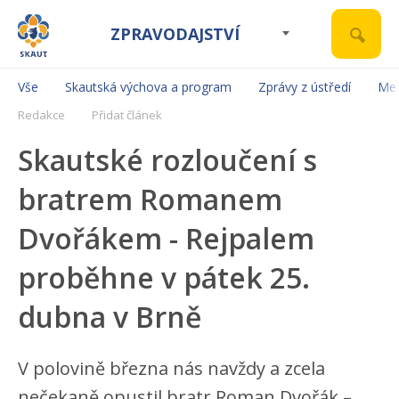
ZPRAVODAJSTVÍ
Vše
Skautská výchova a program
Zprávy z ústředí
Mez
Redakce
Přidat článek
Skautské rozloučení s
bratrem Romanem
Dvořákem - Rejpalem
proběhne v pátek 25.
dubna v Brně
V polovině března nás navždy a zcela
nečekaně opustil bratr Roman Dvořák –