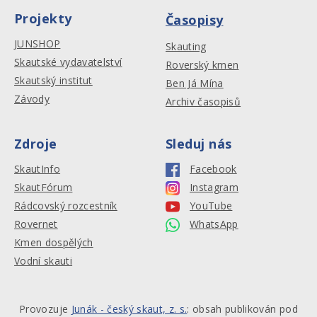
Projekty
Časopisy
JUNSHOP
Skauting
Skautské vydavatelství
Roverský kmen
Skautský institut
Ben Já Mína
Závody
Archiv časopisů
Zdroje
Sleduj nás
SkautInfo
Facebook
SkautFórum
Instagram
Rádcovský rozcestník
YouTube
Rovernet
WhatsApp
Kmen dospělých
Vodní skauti
Provozuje
Junák - český skaut, z. s.
: obsah publikován pod