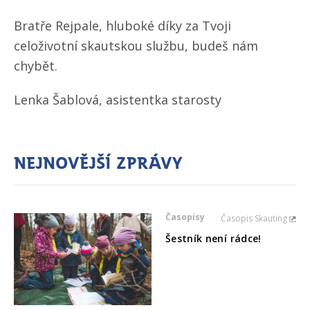
Bratře Rejpale, hluboké díky za Tvoji
celoživotní skautskou službu, budeš nám
chybět.
Lenka Šablová, asistentka starosty
Nejnovější zprávy
Časopisy
Časopis Skauting
Šestník není rádce!