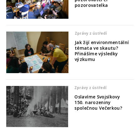
pozorovatelka
Zprávy z ústředí
Jak žijí environmentální
témata ve skautu?
Přinášíme výsledky
výzkumu
Zprávy z ústředí
Oslavíme Svojsíkovy
150. narozeniny
společnou Večerkou?