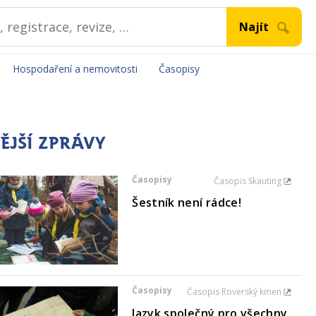
Hospodaření a nemovitosti
Časopisy
ĚJŠÍ ZPRÁVY
Časopisy
Časopis Skauting
Šestník není rádce!
Časopisy
Časopis Roverský kmen
Jazyk společný pro všechny