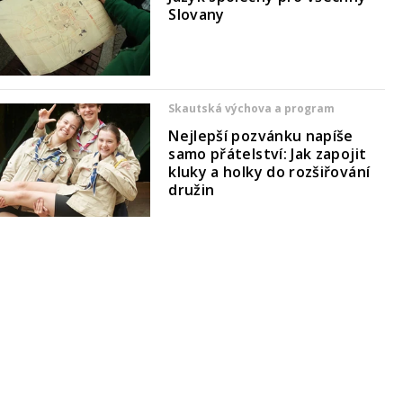
Slovany
Skautská výchova a program
Nejlepší pozvánku napíše
samo přátelství: Jak zapojit
kluky a holky do rozšiřování
družin