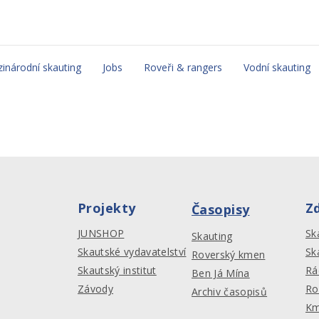
inárodní skauting
Jobs
Roveři & rangers
Vodní skauting
Projekty
Z
Časopisy
JUNSHOP
Sk
Skauting
Skautské vydavatelství
Sk
Roverský kmen
Skautský institut
Rá
Ben Já Mína
Závody
Ro
Archiv časopisů
Km