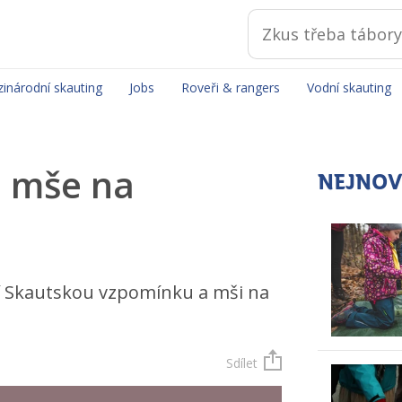
inárodní skauting
Jobs
Roveři & rangers
Vodní skauting
a mše na
NEJNOV
ní Skautskou vzpomínku a mši na
Sdílet