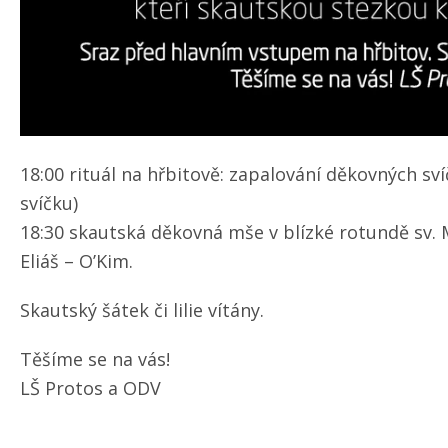
18:00 rituál na hřbitově: zapalování děkovných sví
svíčku)
18:30 skautská děkovná mše v blízké rotundě sv. 
Eliáš – O’Kim.
Skautský šátek či lilie vítány.
Těšíme se na vás!
LŠ Protos a ODV