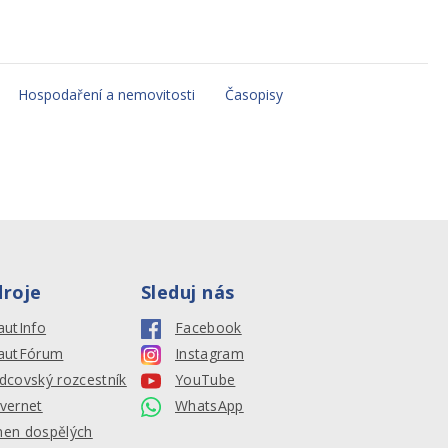
Hospodaření a nemovitosti
Časopisy
droje
Sleduj nás
autInfo
Facebook
autFórum
Instagram
dcovský rozcestník
YouTube
vernet
WhatsApp
en dospělých