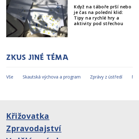
Když na táboře prší nebo
je čas na polední klid:
Tipy na rychlé hry a
aktivity pod střechou
Zkus jiné téma
Vše
Skautská výchova a program
Zprávy z ústředí
Mez
Křižovatka
Zpravodajství