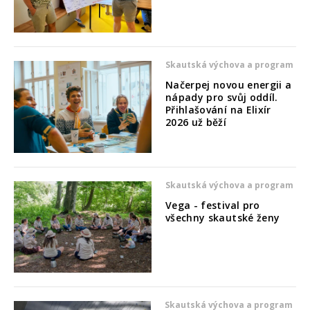
Skautská výchova a program
Načerpej novou energii a
nápady pro svůj oddíl.
Přihlašování na Elixír
2026 už běží
Skautská výchova a program
Vega - festival pro
všechny skautské ženy
Skautská výchova a program