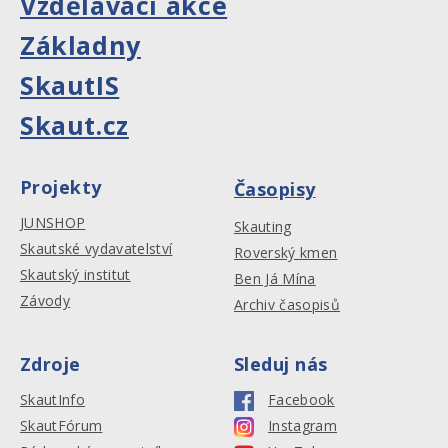
Vzdělávací akce
Základny
SkautIS
Skaut.cz
Projekty
Časopisy
JUNSHOP
Skauting
Skautské vydavatelství
Roverský kmen
Skautský institut
Ben Já Mína
Závody
Archiv časopisů
Zdroje
Sleduj nás
SkautInfo
Facebook
SkautFórum
Instagram