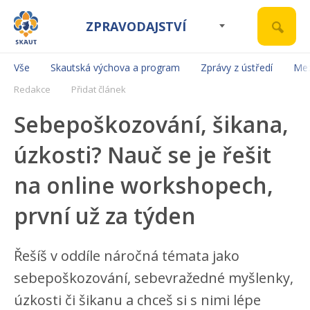
ZPRAVODAJSTVÍ
Vše
Skautská výchova a program
Zprávy z ústředí
Mez
Redakce
Přidat článek
Sebepoškozování, šikana,
úzkosti? Nauč se je řešit
na online workshopech,
první už za týden
Řešíš v oddíle náročná témata jako
sebepoškozování, sebevražedné myšlenky,
úzkosti či šikanu a chceš si s nimi lépe