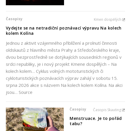
Časopisy
Kmen dospělých
Vydejte se na netradiční poznávací výpravu Na kolech
kolem Kolína
Jednou z aktivit vzájemného přiblížení a prolnutí činnosti
oldskautů z hlavního města Prahy a Středočeského kraje,
dvou bezprostředně se dotýkajících sousedních regionů v
srdci republiky, je i nový projekt Kmene dospělých – Na
kolech kolem… Cyklus volných mototuristických či
cykloturistických poznávacích výprav zahájí v sobotu 15.
srpna 2026 akce s názvem Na kolech kolem Kolína. Na akci
jsou… Source
Časopisy
Časopis Skauting
Menstruace. Je to pořád
tabu?