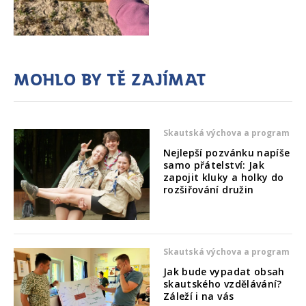
Mohlo by tě zajímat
Skautská výchova a program
Nejlepší pozvánku napíše
samo přátelství: Jak
zapojit kluky a holky do
rozšiřování družin
Skautská výchova a program
Jak bude vypadat obsah
skautského vzdělávání?
Záleží i na vás