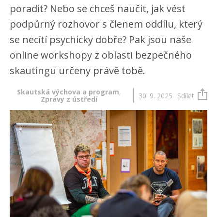
poradit? Nebo se chceš naučit, jak vést
podpůrný rozhovor s členem oddílu, který
se necítí psychicky dobře? Pak jsou naše
online workshopy z oblasti bezpečného
skautingu určeny právě tobě.
Skautská výchova a program
,
30. 9. 2025
Sdílet
Zprávy z ústředí