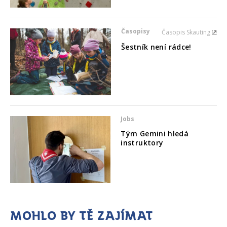
Časopisy
Časopis Skauting
Šestník není rádce!
Jobs
Tým Gemini hledá
instruktory
Mohlo by tě zajímat