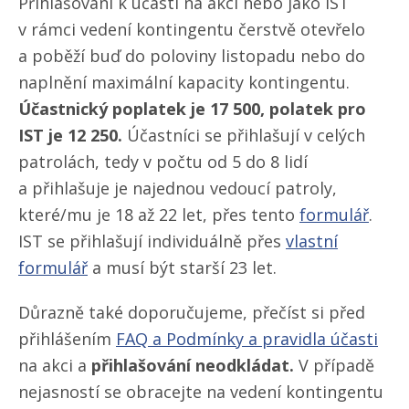
Přihlašování k účasti na akci nebo jako IST
v rámci vedení kontingentu čerstvě otevřelo
a poběží buď do poloviny listopadu nebo do
naplnění maximální kapacity kontingentu.
Účastnický poplatek je 17 500, polatek pro
IST je 12 250.
Účastníci se přihlašují v celých
patrolách, tedy v počtu od 5 do 8 lidí
a přihlašuje je najednou vedoucí patroly,
které/mu je 18 až 22 let, přes tento
formulář
.
IST se přihlašují individuálně přes
vlastní
formulář
a musí být starší 23 let.
Důrazně také doporučujeme, přečíst si před
přihlášením
FAQ a Podmínky a pravidla účasti
na akci a
přihlašování neodkládat.
V případě
nejasností se obracejte na vedení kontingentu