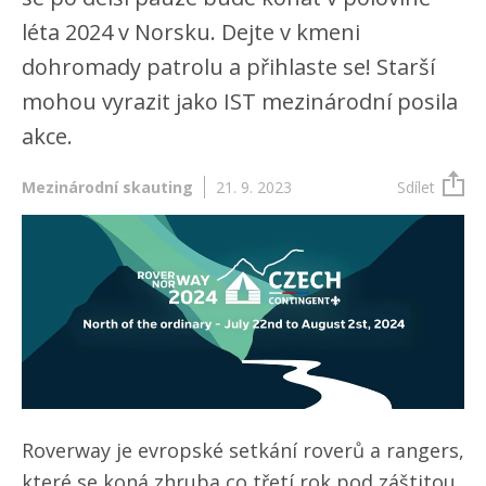
léta 2024 v Norsku. Dejte v kmeni
dohromady patrolu a přihlaste se! Starší
mohou vyrazit jako IST mezinárodní posila
akce.
Mezinárodní skauting
21. 9. 2023
Sdílet
Roverway je evropské setkání roverů a rangers,
které se koná zhruba co třetí rok pod záštitou