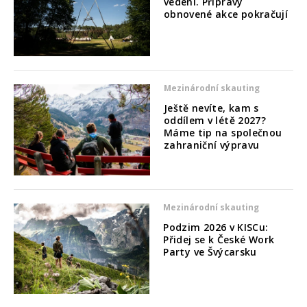
vedení. Přípravy
obnovené akce pokračují
Mezinárodní skauting
Ještě nevíte, kam s
oddílem v létě 2027?
Máme tip na společnou
zahraniční výpravu
Mezinárodní skauting
Podzim 2026 v KISCu:
Přidej se k České Work
Party ve Švýcarsku