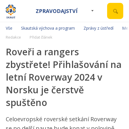
ZPRAVODAJSTVÍ
Vše
Skautská výchova a program
Zprávy z ústředí
Mez
Redakce
Přidat článek
Roveři a rangers
zbystřete! Přihlašování na
letní Roverway 2024 v
Norsku je čerstvě
spuštěno
Celoevropské roverské setkání Roverway
se po delší pauze bude konat v polovině