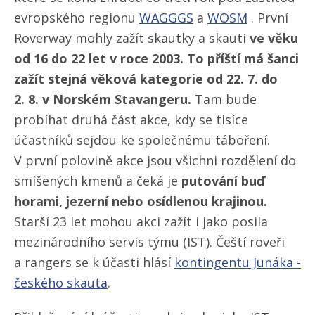
evropského regionu
WAGGGS
a
WOSM
. První
Roverway mohly zažít skautky a skauti
ve věku
od 16 do 22 let v roce 2003. To příští má šanci
zažít stejná věková kategorie od 22. 7. do
2. 8. v Norském Stavangeru.
Tam bude
probíhat druhá část akce, kdy se tisíce
účastníků sejdou ke společnému táboření.
V první polovině akce jsou všichni rozdělení do
smíšených kmenů a čeká je
putování buď
horami, jezerní nebo osídlenou krajinou.
Starší 23 let mohou akci zažít i jako posila
mezinárodního servis týmu (IST). Čeští roveři
a rangers se k účasti hlásí
kontingentu Junáka -
českého skauta
.