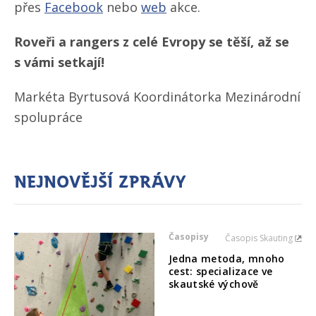
přes
Facebook
nebo
web
akce.
Roveři a rangers z celé Evropy se těší, až se
s vámi setkají!
Markéta Byrtusová Koordinátorka Mezinárodní
spolupráce
Nejnovější zprávy
Časopisy
Časopis Skauting
Jedna metoda, mnoho
cest: specializace ve
skautské výchově