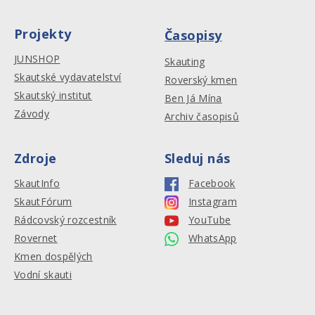
Projekty
Časopisy
JUNSHOP
Skauting
Skautské vydavatelství
Roverský kmen
Skautský institut
Ben Já Mína
Závody
Archiv časopisů
Zdroje
Sleduj nás
SkautInfo
Facebook
SkautFórum
Instagram
Rádcovský rozcestník
YouTube
Rovernet
WhatsApp
Kmen dospělých
Vodní skauti