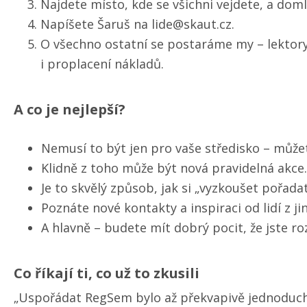
Najdete místo, kde se všichni vejdete, a domlu
Napíšete Šaruš na lide@skaut.cz.
O všechno ostatní se postaráme my – lektory,
i proplacení nákladů.
A co je nejlepší?
Nemusí to být jen pro vaše středisko – můžete
Klidně z toho může být nová pravidelná akce.
Je to skvělý způsob, jak si „vyzkoušet pořadate
Poznáte nové kontakty a inspiraci od lidí z ji
A hlavně – budete mít dobrý pocit, že jste ro
Co říkají ti, co už to zkusili
„Uspořádat RegSem bylo až překvapivě jednoduché