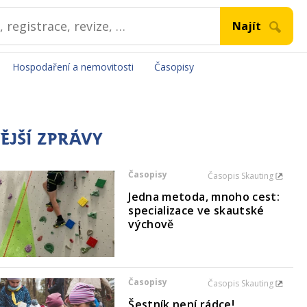
Hospodaření a nemovitosti
Časopisy
ĚJŠÍ ZPRÁVY
Časopisy
Časopis Skauting
Jedna metoda, mnoho cest:
specializace ve skautské
výchově
Časopisy
Časopis Skauting
Šestník není rádce!