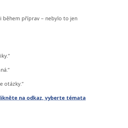
í i během příprav – nebylo to jen
iky.“
aná.“
e otázky.“
likněte na odkaz, vyberte témata