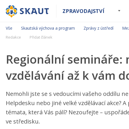
ZPRAVODAJSTVÍ
Vše
Skautská výchova a program
Zprávy z ústředí
Mez
Redakce
Přidat článek
Regionální semináře: 
vzdělávání až k vám d
Nemohli jste se s vedoucími vašeho oddílu neb
Helpdesku nebo jiné velké vzdělávací akce? A př
témata, která Vás pálí? Nezoufejte – uspořádej
ve středisku.