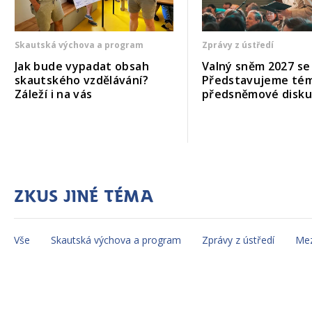
Skautská výchova a program
Zprávy z ústředí
Jak bude vypadat obsah
Valný sněm 2027 se b
skautského vzdělávání?
Představujeme té
Záleží i na vás
předsněmové disk
Zkus jiné téma
Vše
Skautská výchova a program
Zprávy z ústředí
Mez