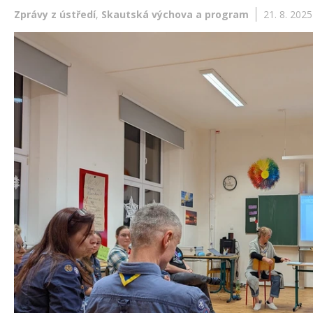
Zprávy z ústředí
,
Skautská výchova a program
21. 8. 2025