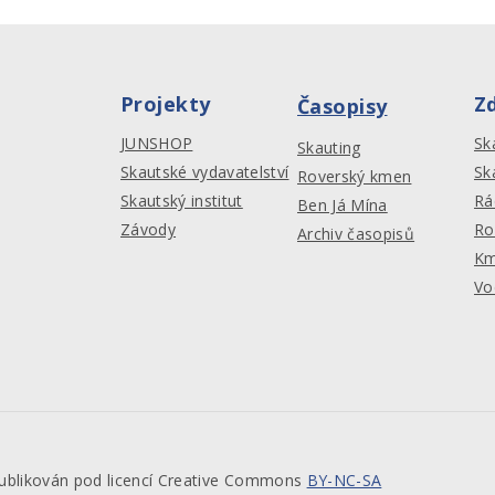
Projekty
Z
Časopisy
JUNSHOP
Sk
Skauting
Skautské vydavatelství
Sk
Roverský kmen
Skautský institut
Rá
Ben Já Mína
Závody
Ro
Archiv časopisů
Km
Vo
publikován pod licencí Creative Commons
BY-NC-SA