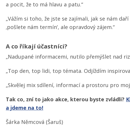
a pocit, že to má hlavu a patu.“
„Vážím si toho, že jste se zajímali, jak se nám dař
‚pošlete nám termín‘, ale opravdový zájem.“
A co říkají účastníci?
„Nadupané informacemi, nutilo přemýšlet nad riz
„Top den, top lidi, top témata. Odjíždím inspirov
„Skvělej mix sdílení, informací a prostoru pro moj
Tak co, zní to jako akce, kterou byste zvládli?
K
a jdeme na to!
Šárka Němcová (Šaruš)