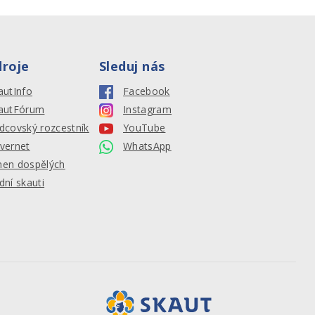
droje
Sleduj nás
autInfo
Facebook
autFórum
Instagram
dcovský rozcestník
YouTube
vernet
WhatsApp
en dospělých
dní skauti