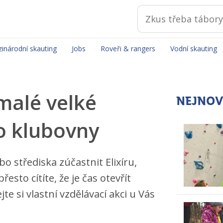
inárodní skauting
Jobs
Roveři & rangers
Vodní skauting
malé velké
NEJNOV
o klubovny
o střediska zúčastnit Elixíru,
esto cítíte, že je čas otevřít
te si vlastní vzdělávací akci u Vás