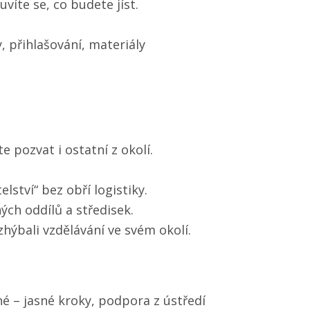
víte se, co budete jíst.
 přihlašování, materiály
 pozvat i ostatní z okolí.
lství“ bez obří logistiky.
ných oddílů a středisek.
zhýbali vzdělávání ve svém okolí.
 – jasné kroky, podpora z ústředí