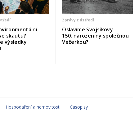
středí
Zprávy z ústředí
 environmentální
Oslavíme Svojsíkovy
ve skautu?
150. narozeniny společnou
me výsledky
Večerkou?
u
Hospodaření a nemovitosti
Časopisy