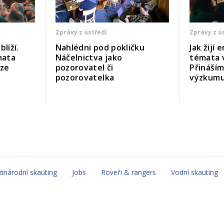
Zprávy z ústředí
Zprávy z ú
líží.
Nahlédni pod pokličku
Jak žijí
mata
Náčelnictva jako
témata 
uze
pozorovatel či
Přináší
pozorovatelka
výzkum
inárodní skauting
Jobs
Roveři & rangers
Vodní skauting