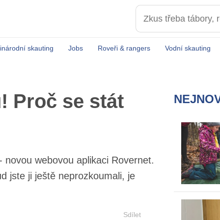
inárodní skauting
Jobs
Roveři & rangers
Vodní skauting
 Proč se stát
NEJNOV
ring - novou webovou aplikaci
kmeni. Pokud jste ji ještě
Sdílet