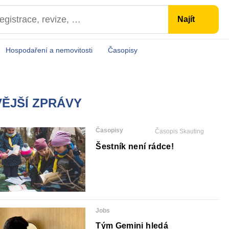
Hospodaření a nemovitosti
Časopisy
ĚJŠÍ ZPRÁVY
Časopisy
Časopis Skauting
Šestník není rádce!
Jobs
Tým Gemini hledá