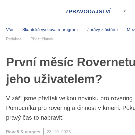
ZPRAVODAJSTVÍ
Vše
Skautská výchova a program
Zprávy z ústředí
Mez
Redakce
Přidat článek
První měsíc Rovernetu!
jeho uživatelem?
V září jsme přivítali velkou novinku pro rove
Rovernet. Pomocníka pro rovering a činnost v 
neprozkoumali, je pravý čas to napravit!
Roveři & rangers
23. 10. 2025