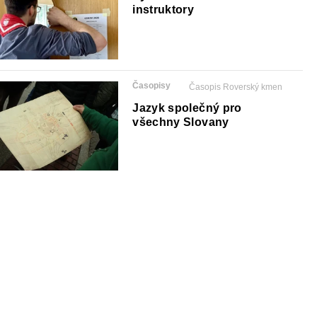
instruktory
Časopisy
Časopis Roverský kmen
Jazyk společný pro všechny
Slovany