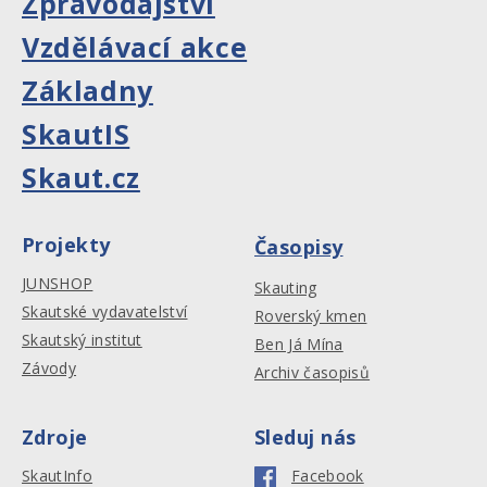
Zpravodajství
Vzdělávací akce
Základny
SkautIS
Skaut.cz
Projekty
Časopisy
JUNSHOP
Skauting
Skautské vydavatelství
Roverský kmen
Skautský institut
Ben Já Mína
Závody
Archiv časopisů
Zdroje
Sleduj nás
SkautInfo
Facebook