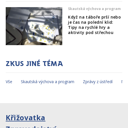
Skautská výchova a program
Když na táboře prší nebo
je čas na polední klid:
Tipy na rychlé hry a
aktivity pod střechou
Zkus jiné téma
Vše
Skautská výchova a program
Zprávy z ústředí
Mez
Křižovatka