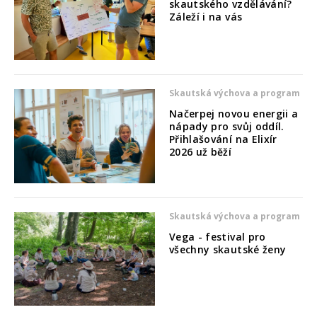
skautského vzdělávání?
Záleží i na vás
Skautská výchova a program
Načerpej novou energii a
nápady pro svůj oddíl.
Přihlašování na Elixír
2026 už běží
Skautská výchova a program
Vega - festival pro
všechny skautské ženy