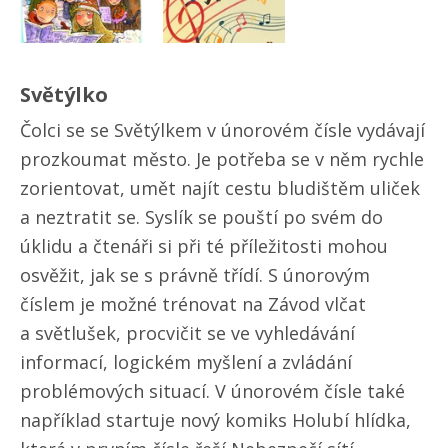
Světýlko
Čolci se se Světýlkem v únorovém čísle vydávají
prozkoumat město. Je potřeba se v něm rychle
zorientovat, umět najít cestu bludištěm uliček
a neztratit se. Syslík se pouští po svém do
úklidu a čtenáři si při té příležitosti mohou
osvěžit, jak se s právně třídí. S únorovým
číslem je možné trénovat na Závod vlčat
a světlušek, procvičit se ve vyhledávání
informací, logickém myšlení a zvládání
problémových situací. V únorovém čísle také
například startuje nový komiks Holubí hlídka,