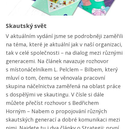
Skautský svět
V aktuálním vydání jsme se podrobněji zaměřili
na téma, které je aktuální jak v naší organizaci,
tak v celé společnosti – na dialog mezi různými
generacemi. Na článek navazuje rozhovor
s místonáčelníkem L. Pelclem – Bilbem, který
mluví o tom, čemu se věnovala pracovní
skupina náčelnictva zaměřená na oblast práce
s dospělými ve skautingu. V čísle si dále
můžete přečíst rozhovor s Bedřichem
Horným – Nabem o propojování různých
skautských generací a dobré komunikaci mezi
nimi. Najdete tu i dva články o Strategii: první