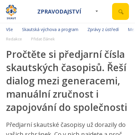
ZPRAVODAJSTVÍ
Vše
Skautská výchova a program
Zprávy z ústředí
Mez
Redakce
Přidat článek
Pročtěte si předjarní čísla
skautských časopisů. Řeší
dialog mezi generacemi,
manuální zručnost i
zapojování do společnosti
Předjarní skautské časopisy už dorazily do
vašich schránek. Co v nich najdete a proč