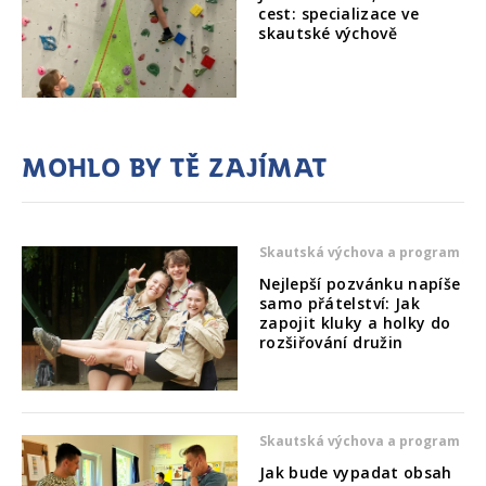
cest: specializace ve
skautské výchově
Mohlo by tě zajímat
Skautská výchova a program
Nejlepší pozvánku napíše
samo přátelství: Jak
zapojit kluky a holky do
rozšiřování družin
Skautská výchova a program
Jak bude vypadat obsah