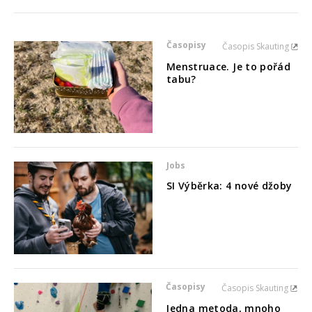
Časopisy
Časopis Skauting
Menstruace. Je to pořád
tabu?
Jobs
SI Výběrka: 4 nové džoby
Časopisy
Časopis Skauting
Jedna metoda, mnoho