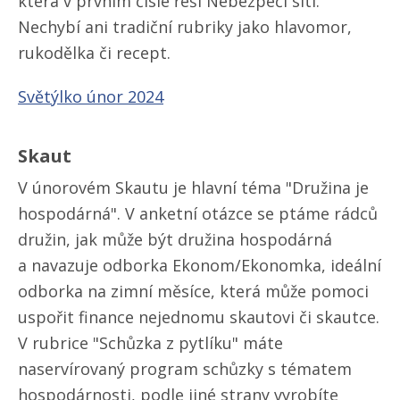
která v prvním čísle řeší Nebezpečí sítí.
Nechybí ani tradiční rubriky jako hlavomor,
rukodělka či recept.
Světýlko únor 2024
Skaut
V únorovém Skautu je hlavní téma "Družina je
hospodárná". V anketní otázce se ptáme rádců
družin, jak může být družina hospodárná
a navazuje odborka Ekonom/​Ekonomka, ideální
odborka na zimní měsíce, která může pomoci
uspořit finance nejednomu skautovi či skautce.
V rubrice "Schůzka z pytlíku" máte
naservírovaný program schůzky s tématem
hospodárnosti, podle jiné strany vyrobíte