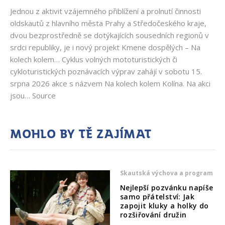
Jednou z aktivit vzájemného přiblížení a prolnutí činnosti
oldskautů z hlavního města Prahy a Středočeského kraje,
dvou bezprostředně se dotýkajících sousedních regionů v
srdci republiky, je i nový projekt Kmene dospělých – Na
kolech kolem… Cyklus volných mototuristických či
cykloturistických poznávacích výprav zahájí v sobotu 15.
srpna 2026 akce s názvem Na kolech kolem Kolína. Na akci
jsou… Source
Mohlo by tě zajímat
Skautská výchova a program
Nejlepší pozvánku napíše
samo přátelství: Jak
zapojit kluky a holky do
rozšiřování družin