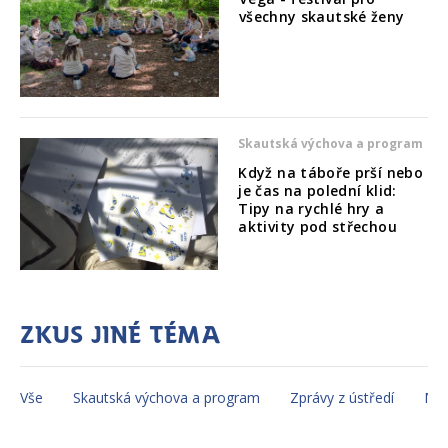
všechny skautské ženy
Skautská výchova a program
Když na táboře prší nebo
je čas na polední klid:
Tipy na rychlé hry a
aktivity pod střechou
Zkus jiné téma
Vše
Skautská výchova a program
Zprávy z ústředí
Mez