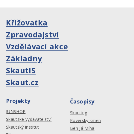
Křižovatka
Zpravodajství
Vzdělávací akce
Základny
SkautIS
Skaut.cz
Projekty
Časopisy
JUNSHOP
Skauting
Skautské vydavatelství
Roverský kmen
Skautský institut
Ben Já Mína