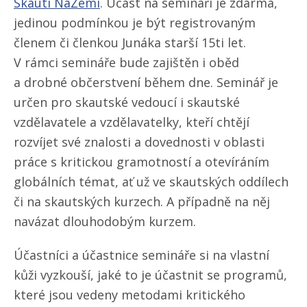
Skauti NaZemi
. Účast na semináři je zdarma,
jedinou podmínkou je být registrovaným
členem či členkou Junáka starší 15ti let.
V rámci semináře bude zajištěn i oběd
a drobné občerstvení během dne. Seminář je
určen pro skautské vedoucí i skautské
vzdělavatele a vzdělavatelky, kteří chtějí
rozvíjet své znalosti a dovednosti v oblasti
práce s kritickou gramotností a otevíráním
globálních témat, ať už ve skautských oddílech
či na skautských kurzech. A případně na něj
navázat dlouhodobým kurzem.
Účastníci a účastnice semináře si na vlastní
kůži vyzkouší, jaké to je účastnit se programů,
které jsou vedeny metodami kritického