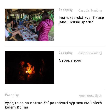
Časopisy
Časopis Skauting
Instruktorská kvalifikace
jako luxusní šperk?
Časopisy
Časopis Skauting
Neboj, neboj
Časopisy
Kmen dospělých
Vydejte se na netradiční poznávací výpravu Na kolech
kolem Kolína