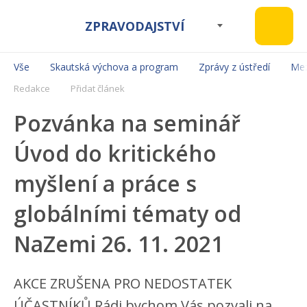
ZPRAVODAJSTVÍ
Vše
Skautská výchova a program
Zprávy z ústředí
Mez
Redakce
Přidat článek
Pozvánka na seminář
Úvod do kritického
myšlení a práce s
globálními tématy od
NaZemi 26. 11. 2021
AKCE ZRUŠENA PRO NEDOSTATEK
ÚČASTNÍKŮ Rádi bychom Vás pozvali na