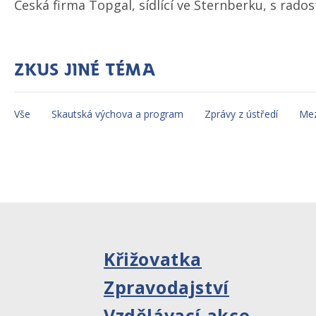
Česká firma Topgal, sídlící ve Šternberku, s rado
Zkus jiné téma
Vše
Skautská výchova a program
Zprávy z ústředí
Mez
Křižovatka
Zpravodajství
Vzdělávací akce