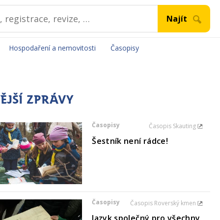
Hospodaření a nemovitosti
Časopisy
ĚJŠÍ ZPRÁVY
Časopisy
Časopis Skauting
Šestník není rádce!
Časopisy
Časopis Roverský kmen
Jazyk společný pro všechny