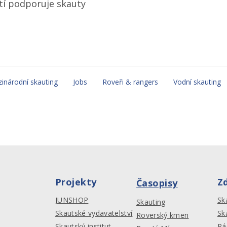
stí podporuje skauty
inárodní skauting
Jobs
Roveři & rangers
Vodní skauting
Projekty
Z
Časopisy
JUNSHOP
Sk
Skauting
Skautské vydavatelství
Sk
Roverský kmen
Skautský institut
Rá