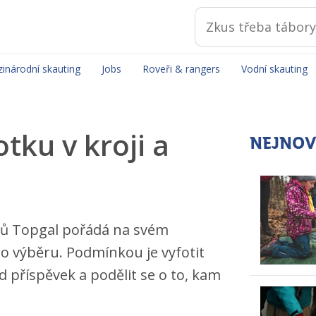
inárodní skauting
Jobs
Roveři & rangers
Vodní skauting
tku v kroji a
NEJNOV
hů Topgal pořádá na svém
o výběru. Podmínkou je vyfotit
d příspěvek a podělit se o to, kam