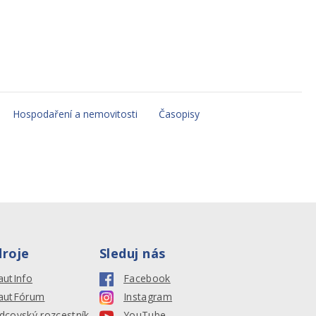
Hospodaření a nemovitosti
Časopisy
droje
Sleduj nás
autInfo
Facebook
autFórum
Instagram
dcovský rozcestník
YouTube