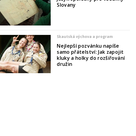
Slovany
Skautská výchova a program
Nejlepší pozvánku napíše
samo přátelství: Jak zapojit
kluky a holky do rozšiřování
družin