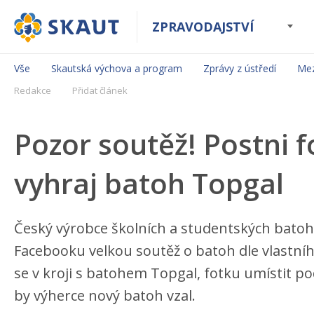
ZPRAVODAJSTVÍ
Vše
Skautská výchova a program
Zprávy z ústředí
Mez
Redakce
Přidat článek
Pozor soutěž! Postni fo
vyhraj batoh Topgal
Český výrobce školních a studentských bato
Facebooku velkou soutěž o batoh dle vlastníh
se v kroji s batohem Topgal, fotku umístit po
by výherce nový batoh vzal.