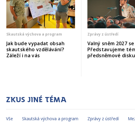
Skautská výchova a program
Zprávy z ústředí
Jak bude vypadat obsah
Valný sněm 2027 se b
skautského vzdělávání?
Představujeme té
Záleží i na vás
předsněmové disk
Zkus jiné téma
Vše
Skautská výchova a program
Zprávy z ústředí
Mez