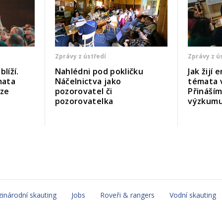
Zprávy z ústředí
Zprávy z ú
líží.
Nahlédni pod pokličku
Jak žijí
mata
Náčelnictva jako
témata 
uze
pozorovatel či
Přináší
pozorovatelka
výzkum
inárodní skauting
Jobs
Roveři & rangers
Vodní skauting