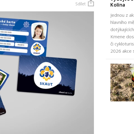
Sdílet
Kolína
Jednou z ak
hlavního m
dotýkajícíc
Kmene dosp
či cyklotur
2026 akce 