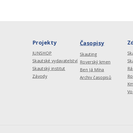
Projekty
Z
Časopisy
JUNSHOP
Sk
Skauting
Skautské vydavatelství
Sk
Roverský kmen
Skautský institut
Rá
Ben Já Mína
Závody
Ro
Archiv časopisů
Km
Vo