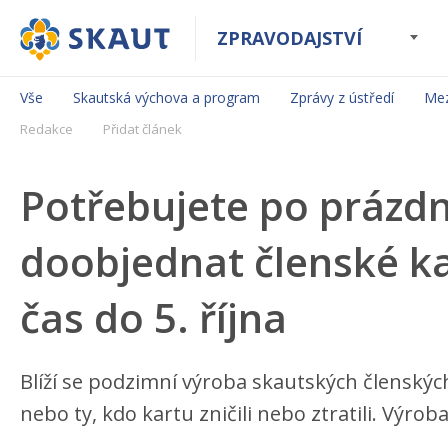
ZPRAVODAJSTVÍ
Vše
Skautská výchova a program
Zprávy z ústředí
Mez
Redakce
Přidat článek
Potřebujete po prázd
doobjednat členské ka
čas do 5. října
Blíží se podzimní výroba skautských členských
nebo ty, kdo kartu zničili nebo ztratili. Výrob