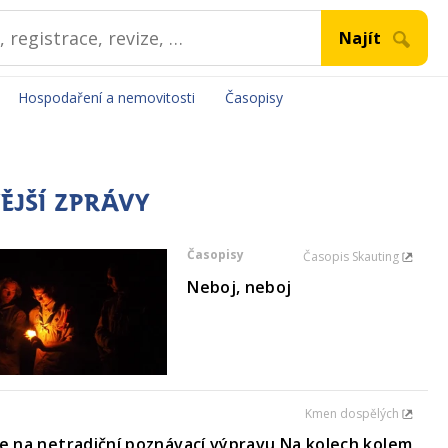
Hospodaření a nemovitosti
Časopisy
ĚJŠÍ ZPRÁVY
Časopisy
Časopis Skauting
Neboj, neboj
Kmen dospělých
e na netradiční poznávací výpravu Na kolech kolem