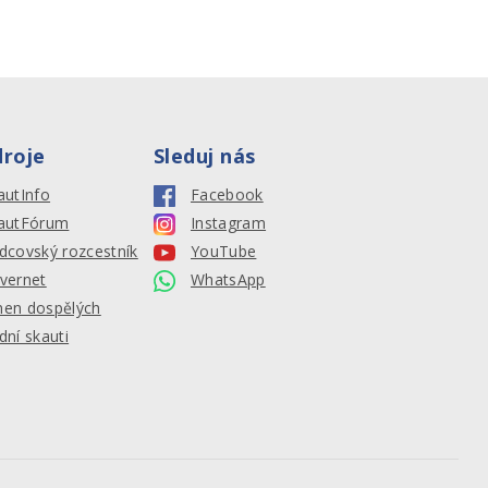
droje
Sleduj nás
autInfo
Facebook
autFórum
Instagram
dcovský rozcestník
YouTube
vernet
WhatsApp
en dospělých
dní skauti