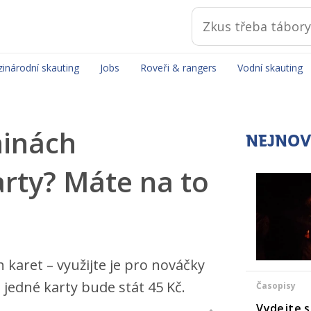
inárodní skauting
Jobs
Roveři & rangers
Vodní skauting
ninách
NEJNOV
rty? Máte na to
 karet – využijte je pro nováčky
a jedné karty bude stát 45 Kč.
Časopisy
Vydejte s