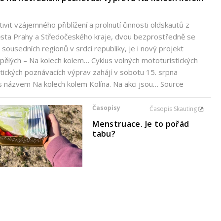
tivit vzájemného přiblížení a prolnutí činnosti oldskautů z
ěsta Prahy a Středočeského kraje, dvou bezprostředně se
h sousedních regionů v srdci republiky, je i nový projekt
ělých – Na kolech kolem… Cyklus volných mototuristických
istických poznávacích výprav zahájí v sobotu 15. srpna
s názvem Na kolech kolem Kolína. Na akci jsou… Source
Časopisy
Časopis Skauting
Menstruace. Je to pořád
tabu?