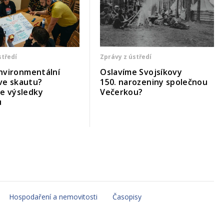
středí
Zprávy z ústředí
 environmentální
Oslavíme Svojsíkovy
ve skautu?
150. narozeniny společnou
me výsledky
Večerkou?
u
Hospodaření a nemovitosti
Časopisy