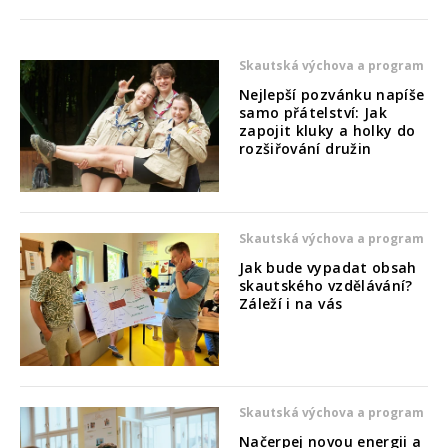
Skautská výchova a program
Nejlepší pozvánku napíše
samo přátelství: Jak
zapojit kluky a holky do
rozšiřování družin
Skautská výchova a program
Jak bude vypadat obsah
skautského vzdělávání?
Záleží i na vás
Skautská výchova a program
Načerpej novou energii a