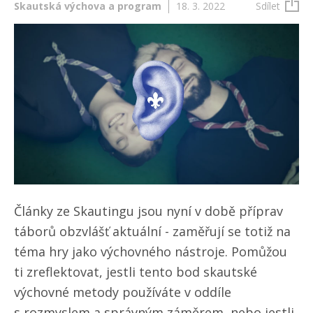
Skautská výchova a program
18. 3. 2022
Sdílet
Články ze Skautingu jsou nyní v době příprav
táborů obzvlášť aktuální - zaměřují se totiž na
téma hry jako výchovného nástroje. Pomůžou
ti zreflektovat, jestli tento bod skautské
výchovné metody používáte v oddíle
s rozmyslem a správným záměrem, nebo jestli