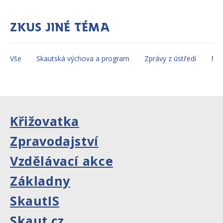
Zkus jiné téma
Vše
Skautská výchova a program
Zprávy z ústředí
Mez
Křižovatka
Zpravodajství
Vzdělávací akce
Základny
SkautIS
Skaut.cz