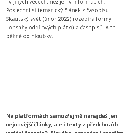
i v jiných věcech, než jen v informacích.
Poslechni si tematický článek z časopisu
Skautský svět (únor 2022) rozebírá formy
i obsahy oddílových plátků a časopisů. A to
pěkně do hloubky.
Na platformách samozřejmě nenajdeš jen
nejnovější články, ale i texty z předchozích
vydání časopisů. Neváhej brouzdat i staršími