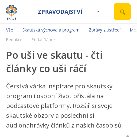
ZPRAVODAJSTVÍ
Vše
Skautská výchova a program
Zprávy z ústředí
Mez
Redakce
Přidat článek
Po uši ve skautu - čti
články co uši ráčí
Čerstvá várka inspirace pro skautský
program i osobní život přistála na
podcastové platformy. Rozšiř si svoje
skautské obzory a poslechni si
audionahrávky článků z našich časopisů!