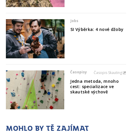
Jobs
SI Výběrka: 4 nové džoby
Časopisy
Časopis Skauting
Jedna metoda, mnoho
cest: specializace ve
skautské výchově
Mohlo by tě zajímat