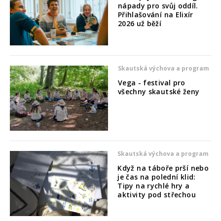
nápady pro svůj oddíl.
Přihlašování na Elixír
2026 už běží
Skautská výchova a program
Vega - festival pro
všechny skautské ženy
Skautská výchova a program
Když na táboře prší nebo
je čas na polední klid:
Tipy na rychlé hry a
aktivity pod střechou