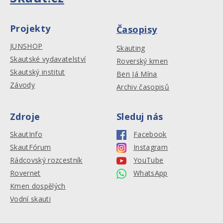
Projekty
Časopisy
JUNSHOP
Skauting
Skautské vydavatelství
Roverský kmen
Skautský institut
Ben Já Mína
Závody
Archiv časopisů
Zdroje
Sleduj nás
SkautInfo
Facebook
SkautFórum
Instagram
Rádcovský rozcestník
YouTube
Rovernet
WhatsApp
Kmen dospělých
Vodní skauti