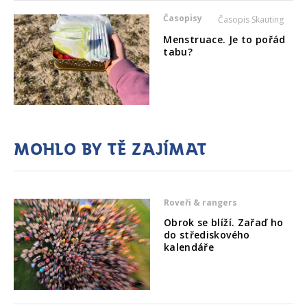
Časopisy
Časopis Skauting
Menstruace. Je to pořád
tabu?
Mohlo by tě zajímat
Roveři & rangers
Obrok se blíží. Zařaď ho
do střediskového
kalendáře