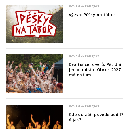
Roveři & rangers
Výzva: Pěšky na tábor
Roveři & rangers
Dva tisíce roverů. Pět dní.
Jedno místo. Obrok 2027
má datum
Roveři & rangers
Kdo od září povede oddíl?
A jak?