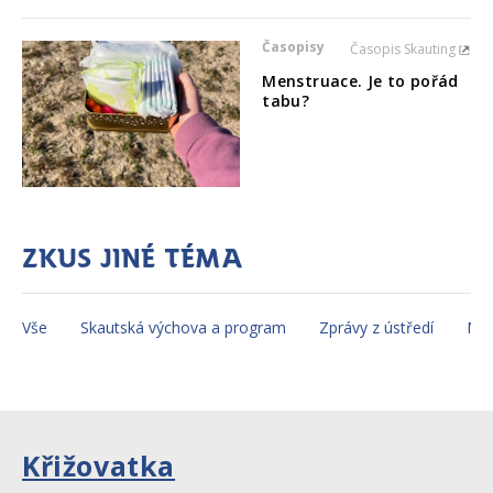
Časopisy
Časopis Skauting
Menstruace. Je to pořád
tabu?
Zkus jiné téma
Vše
Skautská výchova a program
Zprávy z ústředí
Mez
Křižovatka