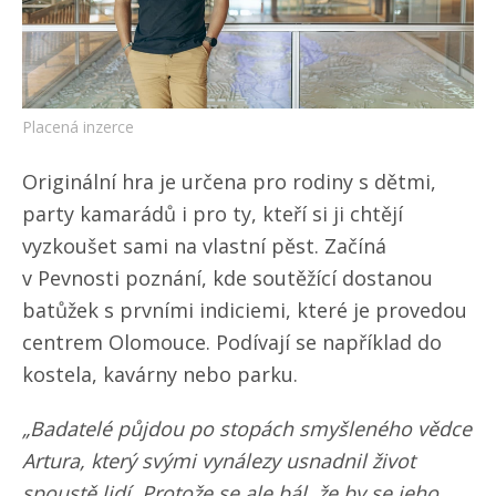
Placená inzerce
Originální hra je určena pro rodiny s dětmi,
party kamarádů i pro ty, kteří si ji chtějí
vyzkoušet sami na vlastní pěst. Začíná
v Pevnosti poznání, kde soutěžící dostanou
batůžek s prvními indiciemi, které je provedou
centrem Olomouce. Podívají se například do
kostela, kavárny nebo parku.
„Badatelé půjdou po stopách smyšleného vědce
Artura, který svými vynálezy usnadnil život
spoustě lidí. Protože se ale bál, že by se jeho