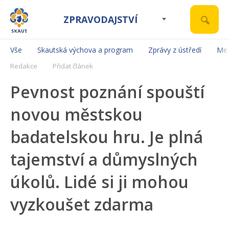
ZPRAVODAJSTVÍ
Vše
Skautská výchova a program
Zprávy z ústředí
Mez
Redakce
Přidat článek
Pevnost poznání spouští
novou městskou
badatelskou hru. Je plná
tajemství a důmyslných
úkolů. Lidé si ji mohou
vyzkoušet zdarma