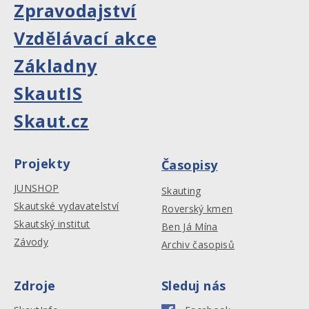
Zpravodajství
Vzdělávací akce
Základny
SkautIS
Skaut.cz
Projekty
Časopisy
JUNSHOP
Skauting
Skautské vydavatelství
Roverský kmen
Skautský institut
Ben Já Mína
Závody
Archiv časopisů
Zdroje
Sleduj nás