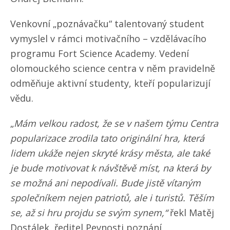
Venkovní „poznávačku“ talentovaný student
vymyslel v rámci motivačního – vzdělávacího
programu Fort Science Academy. Vedení
olomouckého science centra v něm pravidelně
odměňuje aktivní studenty, kteří popularizují
vědu.
„
Mám velkou radost, že se v našem týmu Centra
popularizace zrodila tato originální hra, která
lidem ukáže nejen skryté krásy města, ale také
je bude motivovat k návštěvě míst, na která by
se možná ani nepodívali. Bude jistě vítaným
společníkem nejen patriotů, ale i turistů. Těším
se, až si hru projdu se svým synem,“
řekl Matěj
Dostálek, ředitel Pevnosti poznání.