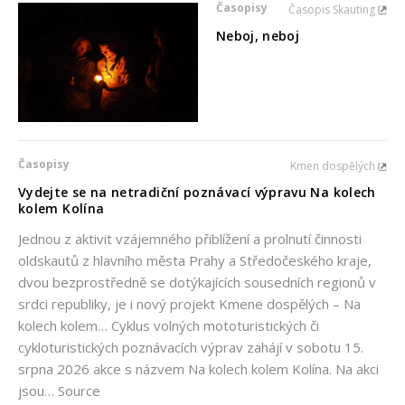
Časopisy
Časopis Skauting
Neboj, neboj
Časopisy
Kmen dospělých
Vydejte se na netradiční poznávací výpravu Na kolech
kolem Kolína
Jednou z aktivit vzájemného přiblížení a prolnutí činnosti
oldskautů z hlavního města Prahy a Středočeského kraje,
dvou bezprostředně se dotýkajících sousedních regionů v
srdci republiky, je i nový projekt Kmene dospělých – Na
kolech kolem… Cyklus volných mototuristických či
cykloturistických poznávacích výprav zahájí v sobotu 15.
srpna 2026 akce s názvem Na kolech kolem Kolína. Na akci
jsou… Source