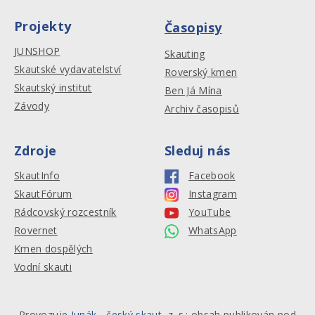
Projekty
Časopisy
JUNSHOP
Skauting
Skautské vydavatelství
Roverský kmen
Skautský institut
Ben Já Mína
Závody
Archiv časopisů
Zdroje
Sleduj nás
SkautInfo
Facebook
SkautFórum
Instagram
Rádcovský rozcestník
YouTube
Rovernet
WhatsApp
Kmen dospělých
Vodní skauti
Provozuje
Junák - český skaut, z. s.
: obsah publikován pod