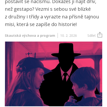
postavit se nacismu. Dokážeš ji najít dřív,
než gestapo? Vezmi s sebou své blízké
z družiny i třídy a vyrazte na přísně tajnou
misi, která se zapíše do historie!
Skautská výchova a program
10. 2. 2026
Sdílet