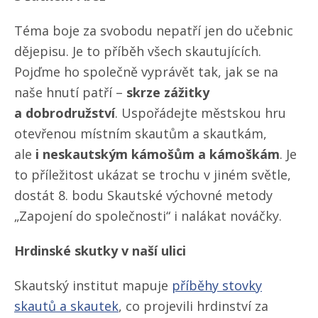
Téma boje za svobodu nepatří jen do učebnic
dějepisu. Je to příběh všech skautujících.
Pojďme ho společně vyprávět tak, jak se na
naše hnutí patří –
skrze zážitky
a dobrodružství
. Uspořádejte městskou hru
otevřenou místním skautům a skautkám,
ale
i neskautským kámošům a kámoškám
. Je
to příležitost ukázat se trochu v jiném světle,
dostát 8. bodu Skautské výchovné metody
„Zapojení do společnosti“ i nalákat nováčky.
Hrdinské skutky v naší ulici
Skautský institut mapuje
příběhy stovky
skautů a skautek
, co projevili hrdinství za