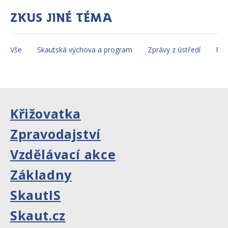
Zkus jiné téma
Vše
Skautská výchova a program
Zprávy z ústředí
Mez
Křižovatka
Zpravodajství
Vzdělávací akce
Základny
SkautIS
Skaut.cz