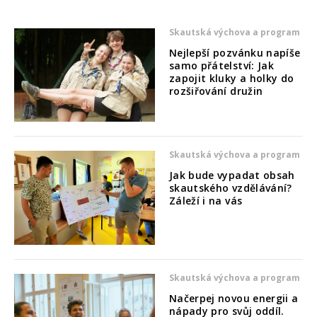
Skautská výchova a program
Nejlepší pozvánku napíše
samo přátelství: Jak
zapojit kluky a holky do
rozšiřování družin
Skautská výchova a program
Jak bude vypadat obsah
skautského vzdělávání?
Záleží i na vás
Skautská výchova a program
Načerpej novou energii a
nápady pro svůj oddíl.