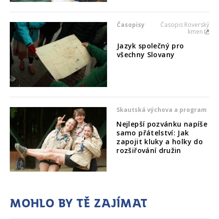
Časopisy
Časopis Roverský
kmen
Jazyk společný pro
všechny Slovany
Skautská výchova a program
Nejlepší pozvánku napíše
samo přátelství: Jak
zapojit kluky a holky do
rozšiřování družin
Mohlo by tě zajímat