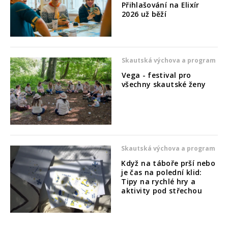
Přihlašování na Elixír
2026 už běží
Skautská výchova a program
Vega - festival pro
všechny skautské ženy
Skautská výchova a program
Když na táboře prší nebo
je čas na polední klid:
Tipy na rychlé hry a
aktivity pod střechou