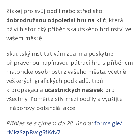
Získej pro svůj oddíl nebo středisko
dobrodružnou odpolední
hru na klíč
, která
oživí historický příběh skautského hrdinství ve
vašem městě.
Skautský institut vám zdarma poskytne
připravenou napínavou pátrací hru s příběhem
historické osobnosti z vašeho města, včetně
veškerých grafických podkladů, tipů
k propagaci a
účastnických nášivek
pro
všechny. Poměřte síly mezi oddíly a využijte
i náborový potenciál akce.
Přihlas se s týmem do 28. února:
forms.gle/​
rMkzSzpBvcg5fKdv7