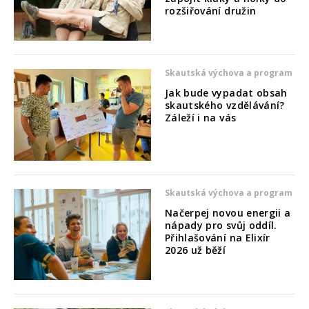
rozšiřování družin
Skautská výchova a program
Jak bude vypadat obsah
skautského vzdělávání?
Záleží i na vás
Skautská výchova a program
Načerpej novou energii a
nápady pro svůj oddíl.
Přihlašování na Elixír
2026 už běží