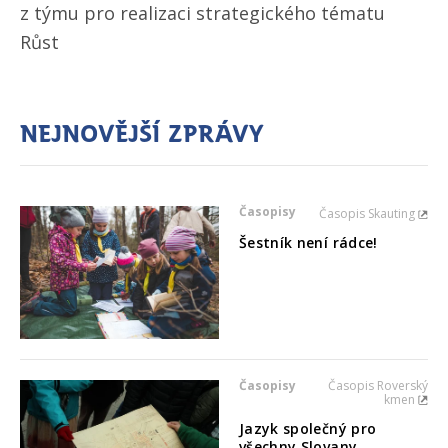
z týmu pro realizaci strategického tématu
Růst
Nejnovější zprávy
Časopisy
Časopis Skauting
Šestník není rádce!
Časopisy
Časopis Roverský
kmen
Jazyk společný pro
všechny Slovany