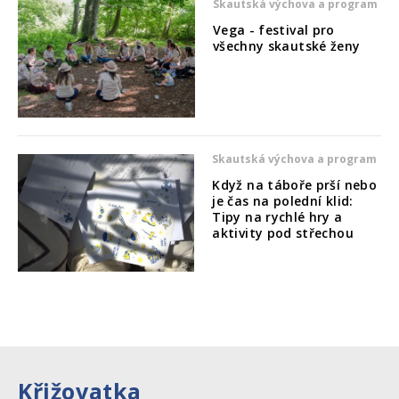
Skautská výchova a program
Vega - festival pro
všechny skautské ženy
Skautská výchova a program
Když na táboře prší nebo
je čas na polední klid:
Tipy na rychlé hry a
aktivity pod střechou
Křižovatka