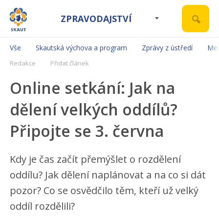
ZPRAVODAJSTVÍ
Vše
Skautská výchova a program
Zprávy z ústředí
Mez
Redakce
Přidat článek
Online setkání: Jak na
dělení velkých oddílů?
Připojte se 3. června
Kdy je čas začít přemýšlet o rozdělení
oddílu? Jak dělení naplánovat a na co si dát
pozor? Co se osvědčilo těm, kteří už velký
oddíl rozdělili?