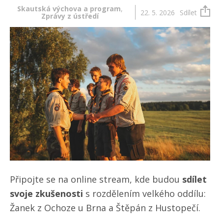
Skautská výchova a program
,
22. 5. 2026
Sdílet
Zprávy z ústředí
Připojte se na online stream, kde budou
sdílet
svoje zkušenosti
s rozdělením velkého oddílu:
Žanek z Ochoze u Brna a Štěpán z Hustopečí.