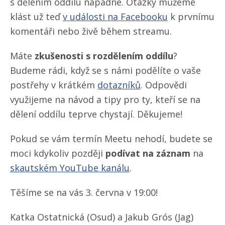
s dělením oddílu napadne. Otázky můžeme
klást už teď
v události na Facebooku
k prvnímu
komentáři nebo živě během streamu.
Máte
zkušenosti s rozdělením oddílu
?
Budeme rádi, když se s námi podělíte o vaše
postřehy v krátkém
dotazníků
. Odpovědi
využijeme na návod a tipy pro ty, kteří se na
dělení oddílu teprve chystají. Děkujeme!
Pokud se vám termín Meetu nehodí, budete se
moci kdykoliv později
podívat na záznam
na
skautském YouTube kanálu
.
Těšíme se na vás 3. června v 19:00!
Katka Ostatnická (Osud) a Jakub Grós (Jag)