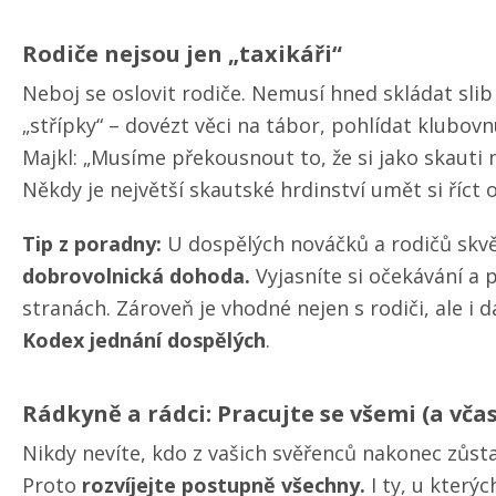
Rodiče nejsou jen „taxikáři“
Neboj se oslovit rodiče. Nemusí hned skládat slib 
„střípky“ – dovézt věci na tábor, pohlídat klubovn
Majkl: „Musíme překousnout to, že si jako skauti
Někdy je největší skautské hrdinství umět si říct
Tip z poradny:
U dospělých nováčků a rodičů skvě
dobrovolnická dohoda.
Vyjasníte si očekávání a
stranách. Zároveň je vhodné nejen s rodiči, ale i 
Kodex jednání dospělých
.
Rádkyně a rádci: Pracujte se všemi (a včas
Nikdy nevíte, kdo z vašich svěřenců nakonec zůst
Proto
rozvíjejte postupně všechny.
I ty, u který