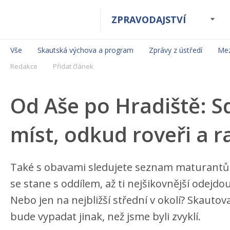
ZPRAVODAJSTVÍ
Vše
Skautská výchova a program
Zprávy z ústředí
Mez
Redakce
Přidat článek
Od Aše po Hradiště: Sd
míst, odkud roveři a r
Také s obavami sledujete seznam maturantů
se stane s oddílem, až ti nejšikovnější odej
Nebo jen na nejbližší střední v okolí? Skautov
bude vypadat jinak, než jsme byli zvyklí.