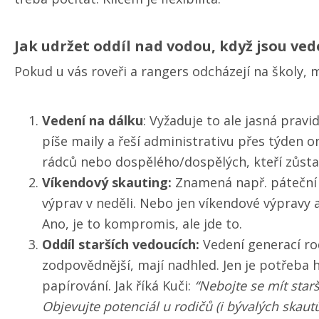
Jak udržet oddíl nad vodou, když jsou ved
Pokud u vás roveři a rangers odcházejí na školy, 
Vedení na dálku
: Vyžaduje to ale jasná pravi
píše maily a řeší administrativu přes týden o
rádců nebo dospělého/​dospělých, kteří zůstal
Víkendový skauting:
Znamená např. páteční s
výprav v neděli. Nebo jen víkendové výpravy 
Ano, je to kompromis, ale jde to.
Oddíl starších vedoucích:
Vedení generací rod
zodpovědnější, mají nadhled. Jen je potřeba hl
papírování. Jak říká Kuči:
“Nebojte se mít star
Objevujte potenciál u rodičů (i bývalých skautů