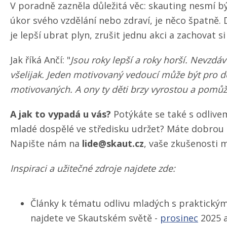
V poradně zazněla důležitá věc: skauting nesmí bý
úkor svého vzdělání nebo zdraví, je něco špatně.
je lepší ubrat plyn, zrušit jednu akci a zachovat si
Jak říká Ančí: "
Jsou roky lepší a roky horší. Nevzdáv
všelijak. Jeden motivovaný vedoucí může být pro 
motivovaných. A ony ty děti brzy vyrostou a pomů
A jak to vypadá u vás?
Potýkáte se také s odlivem 
mladé dospělé ve středisku udržet? Máte dobrou
Napište nám na
lide@skaut.cz
, vaše zkušenosti 
Inspiraci a užitečné zdroje najdete zde:
Články k tématu odlivu mladých s praktickým
najdete ve Skautském světě -
prosinec
2025 a