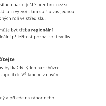
 silnou partu ještě předtím, než se
dílu si vytvoří, tím spíš u vás jednou
ných rolí ve středisku.
může být třeba
regionální
deální příležitost poznat vrstevníky
ítejte
by byl každý týden na schůzce.
 zapojil do VŠ kmene v novém
aný a přijede na tábor nebo