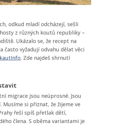
, odkud mladí odcházejí, sešli
hosty z různých koutů republiky –
iště. Ukázalo se, že recept na
a a často vyžadují odvahu dělat věci
kautInfo
. Zde najdeš shrnutí
stavit
átní migrace jsou neúprosné. Jsou
í. Musíme si přiznat, že žijeme ve
Prahy řeší spíš přetlak dětí,
ždého člena. S oběma variantami je