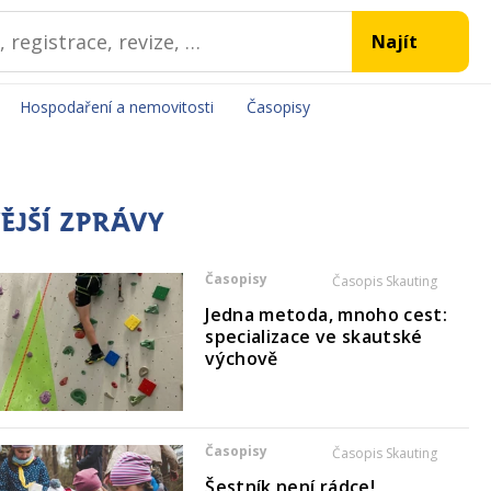
Hospodaření a nemovitosti
Časopisy
ĚJŠÍ ZPRÁVY
Časopisy
Časopis Skauting
Jedna metoda, mnoho cest:
specializace ve skautské
výchově
Časopisy
Časopis Skauting
Šestník není rádce!