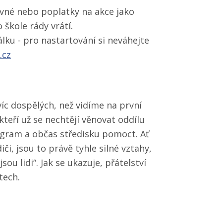
vné nebo poplatky na akce jako
 škole rády vrátí.
álku - pro nastartování si neváhejte
.cz
c dospělých, než vidíme na první
kteří už se nechtějí věnovat oddílu
rogram a občas středisku pomoct. Ať
či, jsou to právě tyhle silné vztahy,
ou lidi“. Jak se ukazuje, přátelství
tech.