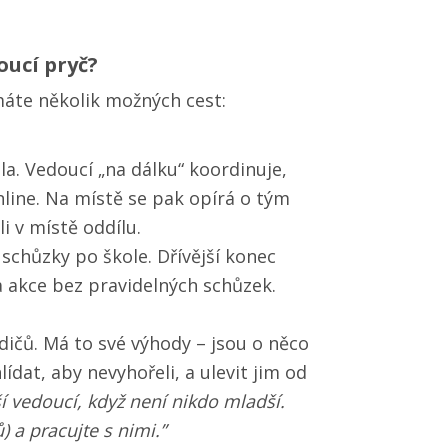
oucí pryč?
máte několik možných cest:
dla. Vedoucí „na dálku“ koordinuje,
nline. Na místě se pak opírá o tým
i v místě oddílu.
chůzky po škole. Dřívější konec
a akce bez pravidelných schůzek.
ičů. Má to své výhody – jsou o něco
ídat, aby nevyhořeli, a ulevit jim od
ší vedoucí, když není nikdo mladší.
) a pracujte s nimi.”