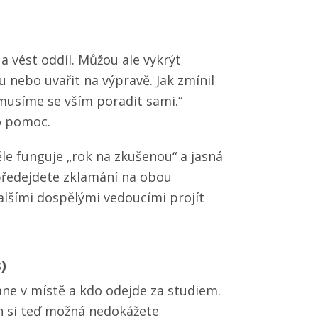
a vést oddíl. Můžou ale vykrýt
u nebo uvařit na výpravě. Jak zmínil
 musíme se vším poradit sami.“
 o pomoc.
le funguje „rok na zkušenou“ a jasná
 předejdete zklamání na obou
dalšími dospělými vedoucími projít
)
ane v místě a kdo odejde za studiem.
ch si teď možná nedokážete