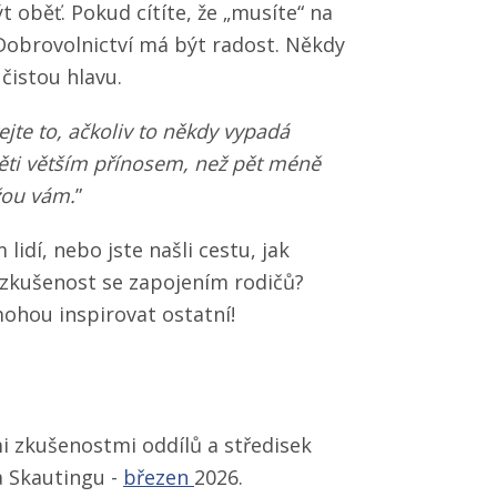
t oběť. Pokud cítíte, že „musíte“ na
 Dobrovolnictví má být radost. Někdy
 čistou hlavu.
ejte to, ačkoliv to někdy vypadá
děti větším přínosem, než pět méně
žou vám.
”
lidí, nebo jste našli cestu, jak
 zkušenost se zapojením rodičů?
mohou inspirovat ostatní!
i zkušenostmi oddílů a středisek
 Skautingu -
březen
2026.