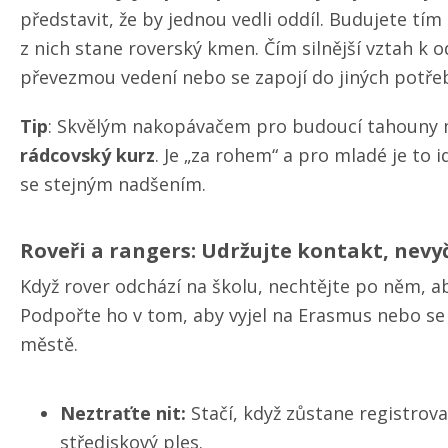
představit, že by jednou vedli oddíl. Budujete tím
z nich stane roverský kmen. Čím silnější vztah k od
převezmou vedení nebo se zapojí do jiných potřeb
Tip
: Skvělým nakopávačem pro budoucí tahouny 
rádcovský kurz
. Je „za rohem“ a pro mladé je to i
se stejným nadšením.
Roveři a rangers: Udržujte kontakt, nevyč
Když rover odchází na školu, nechtějte po něm, a
Podpořte ho v tom, aby vyjel na Erasmus nebo se
městě.
Neztraťte nit:
Stačí, když zůstane registrov
střediskový ples.