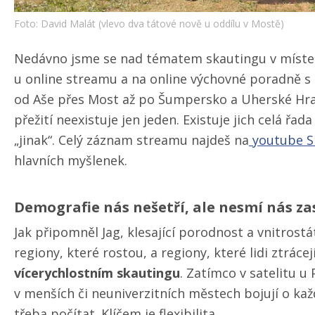
Foto: David Malát (vlevo dva tátové nově u oddílu v Mostě)
Nedávno jsme se nad tématem skautingu v místech
u online streamu a na online výchovné poradně s 
od Aše přes Most až po Šumpersko a Uherské Hrad
přežití neexistuje jen jeden. Existuje jich celá řad
„jinak“. Celý záznam streamu najdeš na
youtube S
hlavních myšlenek.
Demografie nás nešetří, ale nesmí nás za
Jak připomněl Jag, klesající porodnost a vnitrost
regiony, které rostou, a regiony, které lidi ztrácej
vícerychlostním skautingu
. Zatímco v satelitu u 
v menších či neuniverzitních městech bojují o ka
třeba počítat. Klíčem je flexibilita.