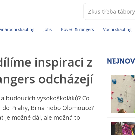
inárodní skauting
Jobs
Roveři & rangers
Vodní skauting
ílíme inspiraci z
NEJNOV
angers odcházejí
 a budoucích vysokoškoláků? Co
dou do Prahy, Brna nebo Olomouce?
at je možné dál, ale možná to