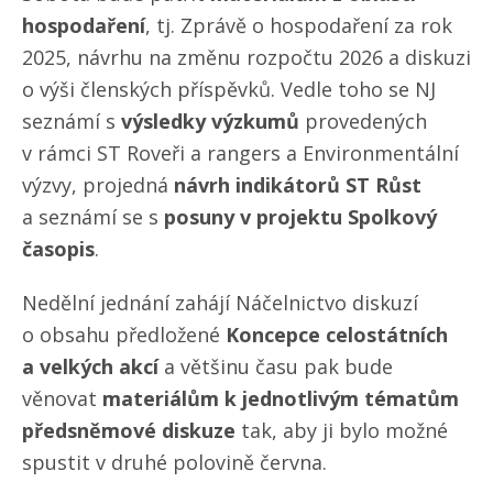
hospodaření
, tj. Zprávě o hospodaření za rok
2025, návrhu na změnu rozpočtu 2026 a diskuzi
o výši členských příspěvků. Vedle toho se NJ
seznámí s
výsledky výzkumů
provedených
v rámci ST Roveři a rangers a Environmentální
výzvy, projedná
návrh indikátorů ST Růst
a seznámí se s
posuny v projektu Spolkový
časopis
.
Nedělní jednání zahájí Náčelnictvo diskuzí
o obsahu předložené
Koncepce celostátních
a velkých akcí
a většinu času pak bude
věnovat
materiálům k jednotlivým tématům
předsněmové diskuze
tak, aby ji bylo možné
spustit v druhé polovině června.