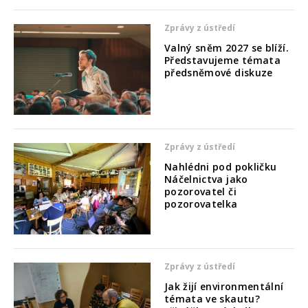
Zprávy z ústředí
Valný sněm 2027 se blíží.
Představujeme témata
předsněmové diskuze
Zprávy z ústředí
Nahlédni pod pokličku
Náčelnictva jako
pozorovatel či
pozorovatelka
Zprávy z ústředí
Jak žijí environmentální
témata ve skautu?