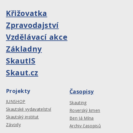
Křižovatka
Zpravodajství
Vzdělávací akce
Základny
SkautIS
Skaut.cz
Projekty
Časopisy
JUNSHOP
Skauting
Skautské vydavatelství
Roverský kmen
Skautský institut
Ben Já Mína
Závody
Archiv časopisů