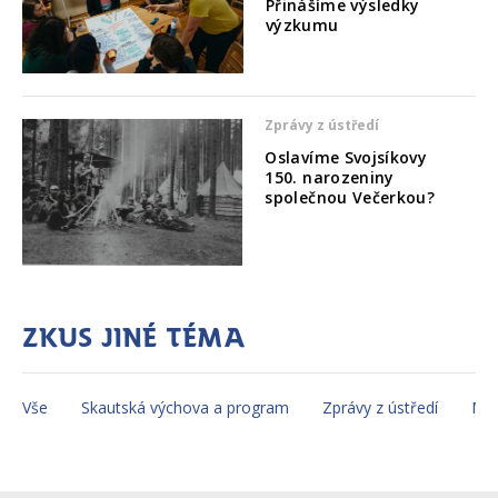
Přinášíme výsledky
výzkumu
Zprávy z ústředí
Oslavíme Svojsíkovy
150. narozeniny
společnou Večerkou?
Zkus jiné téma
Vše
Skautská výchova a program
Zprávy z ústředí
Mez