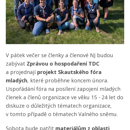
V pátek večer se členky a členové NJ budou
zabývat
Zprávou o hospodaření TDC
a projednají
projekt Skautského fóra
mladých
, které proběhne koncem února.
Uspořádání fóra na posílení zapojení mladých
členek a členů organizace ve věku 15 - 24 let do
diskuze o důležitých tématech organizace,
v tomto případě o tématech Valného sněmu.
Sobota bude patřit
materiálům z oblasti