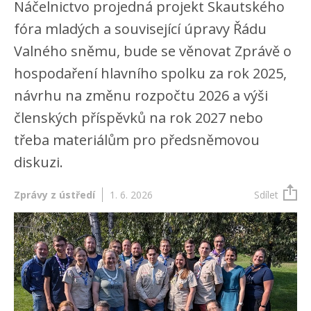
Náčelnictvo projedná projekt Skautského
fóra mladých a související úpravy Řádu
Valného sněmu, bude se věnovat Zprávě o
hospodaření hlavního spolku za rok 2025,
návrhu na změnu rozpočtu 2026 a výši
členských příspěvků na rok 2027 nebo
třeba materiálům pro předsněmovou
diskuzi.
Zprávy z ústředí
1. 6. 2026
Sdílet