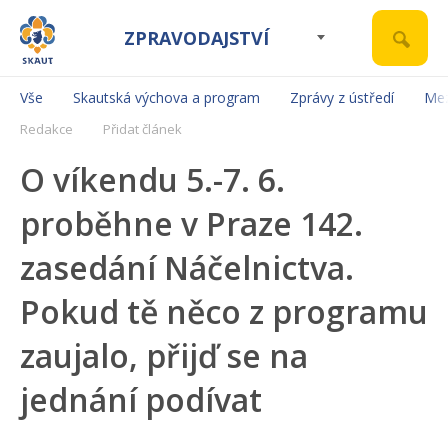
ZPRAVODAJSTVÍ
Vše
Skautská výchova a program
Zprávy z ústředí
Mez
Redakce
Přidat článek
O víkendu 5.-7. 6.
proběhne v Praze 142.
zasedání Náčelnictva.
Pokud tě něco z programu
zaujalo, přijď se na
jednání podívat