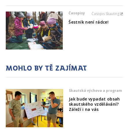
Časopisy
Časopis Skauting
Šestník není rádce!
Mohlo by tě zajímat
Skautská výchova a program
Jak bude vypadat obsah
skautského vzdělávání?
Záleží i na vás