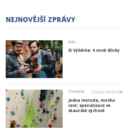
Nejnovější zprávy
Jobs
SI Výběrka: 4 nové džoby
Časopisy
Časopis Skauting
Jedna metoda, mnoho
cest: specializace ve
skautské výchově