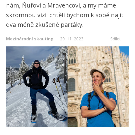
nám, Ňufovi a Mravencovi, a my máme
skromnou vizi: chtěli bychom k sobě najít
dva méně zkušené parťáky.
Mezinárodní skauting
29. 11. 2023
Sdílet