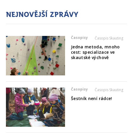
Nejnovější zprávy
Časopisy
Časopis Skauting
Jedna metoda, mnoho
cest: specializace ve
skautské výchově
Časopisy
Časopis Skauting
Šestník není rádce!