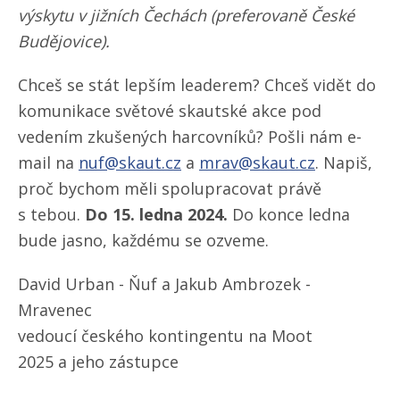
výskytu v jižních Čechách (preferovaně České
Budějovice).
Chceš se stát lepším leaderem? Chceš vidět do
komunikace světové skautské akce pod
vedením zkušených harcovníků? Pošli nám e-
mail na
nuf@skaut.cz
a
mrav@skaut.cz
. Napiš,
proč bychom měli spolupracovat právě
s tebou.
Do 15. ledna 2024.
Do konce ledna
bude jasno, každému se ozveme.
David Urban - Ňuf a Jakub Ambrozek -
Mravenec
vedoucí českého kontingentu na Moot
2025 a jeho zástupce