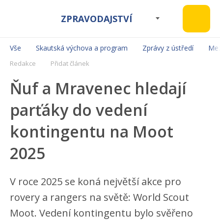
ZPRAVODAJSTVÍ
Vše
Skautská výchova a program
Zprávy z ústředí
Mez
Redakce
Přidat článek
Ňuf a Mravenec hledají
parťáky do vedení
kontingentu na Moot
2025
V roce 2025 se koná největší akce pro
rovery a rangers na světě: World Scout
Moot. Vedení kontingentu bylo svěřeno