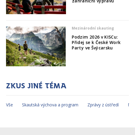
zahraniční výpravu
Mezinárodní skauting
Podzim 2026 v KISCu:
Přidej se k České Work
Party ve Švýcarsku
Zkus jiné téma
Vše
Skautská výchova a program
Zprávy z ústředí
Mez