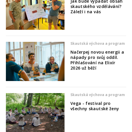
Jak bude vypadat obsah
skautského vzdělávání?
Záleží i na vás
Skautská výchova a program
Načerpej novou energii a
nápady pro svůj oddíl.
Přihlašování na Elixír
2026 už běží
Skautská výchova a program
Vega - festival pro
všechny skautské ženy