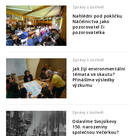
Zprávy z ústředí
Nahlédni pod pokličku
Náčelnictva jako
pozorovatel či
pozorovatelka
Zprávy z ústředí
Jak žijí environmentální
témata ve skautu?
Přinášíme výsledky
výzkumu
Zprávy z ústředí
Oslavíme Svojsíkovy
150. narozeniny
společnou Večerkou?