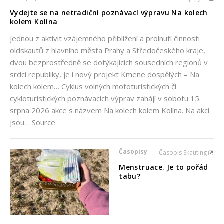
Vydejte se na netradiční poznávací výpravu Na kolech
kolem Kolína
Jednou z aktivit vzájemného přiblížení a prolnutí činnosti
oldskautů z hlavního města Prahy a Středočeského kraje,
dvou bezprostředně se dotýkajících sousedních regionů v
srdci republiky, je i nový projekt Kmene dospělých – Na
kolech kolem… Cyklus volných mototuristických či
cykloturistických poznávacích výprav zahájí v sobotu 15.
srpna 2026 akce s názvem Na kolech kolem Kolína. Na akci
jsou… Source
Časopisy
Časopis Skauting
Menstruace. Je to pořád
tabu?