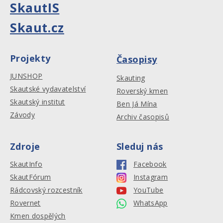
SkautIS
Skaut.cz
Projekty
Časopisy
JUNSHOP
Skauting
Skautské vydavatelství
Roverský kmen
Skautský institut
Ben Já Mína
Závody
Archiv časopisů
Zdroje
Sleduj nás
SkautInfo
Facebook
SkautFórum
Instagram
Rádcovský rozcestník
YouTube
Rovernet
WhatsApp
Kmen dospělých