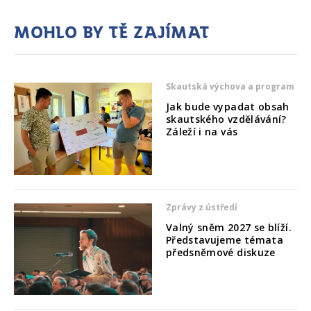
Mohlo by tě zajímat
Skautská výchova a program
Jak bude vypadat obsah
skautského vzdělávání?
Záleží i na vás
Zprávy z ústředí
Valný sněm 2027 se blíží.
Představujeme témata
předsněmové diskuze