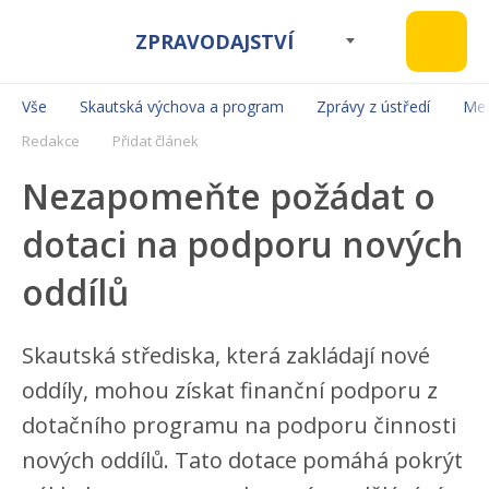
ZPRAVODAJSTVÍ
Vše
Skautská výchova a program
Zprávy z ústředí
Mez
Redakce
Přidat článek
Nezapomeňte požádat o
dotaci na podporu nových
oddílů
Skautská střediska, která zakládají nové
oddíly, mohou získat finanční podporu z
dotačního programu na podporu činnosti
nových oddílů. Tato dotace pomáhá pokrýt