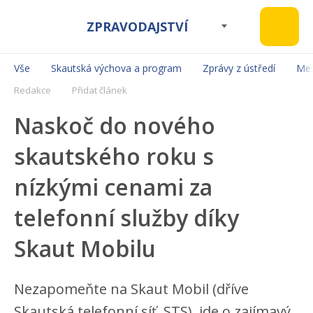
ZPRAVODAJSTVÍ
Vše
Skautská výchova a program
Zprávy z ústředí
Mez
Redakce
Přidat článek
Naskoč do nového
skautského roku s
nízkými cenami za
telefonní služby díky
Skaut Mobilu
Nezapomeňte na Skaut Mobil (dříve
Skautská telefonní síť, STS), jde o zajímavý