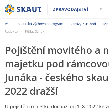
ZPRAVODAJSTVÍ
Vše
Skautská výchova a program
Zprávy z ústředí
Mez
Redakce
Přidat článek
Pojištění movitého a
majetku pod rámcovo
Junáka - českého skau
2022 dražší
U pojištění majetku dochází od 1. 8. 2022 ke 