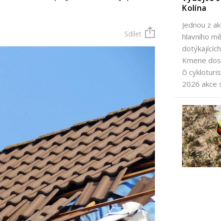
Kolína
Jednou z ak
Sdílet
hlavního m
dotýkajícíc
Kmene dosp
či cyklotur
2026 akce 