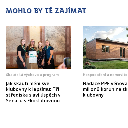
Mohlo by tě zajímat
Skautská výchova a program
Hospodaření a nemovito
Jak skauti mění své
Nadace PPF věnoval
klubovny k lepšímu: Tři
milionů korun na s
střediska slaví úspěch v
klubovny
Senátu s Ekoklubovnou