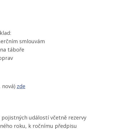
klad:
omerčním smlouvám
 na táboře
 oprav
. nová)
zde
 pojistných událostí včetně rezervy
stného roku, k ročnímu předpisu