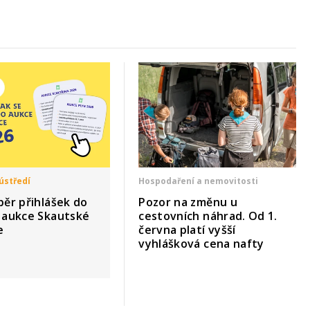
ústředí
Hospodaření a nemovitosti
běr přihlášek do
Pozor na změnu u
í aukce Skautské
cestovních náhrad. Od 1.
e
června platí vyšší
vyhlášková cena nafty