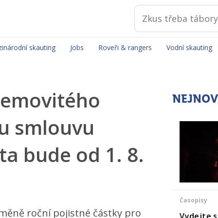
inárodní skauting
Jobs
Roveři & rangers
Vodní skauting
 nemovitého
NEJNOV
u smlouvu
ta bude od 1. 8.
Časopisy
změně roční pojistné částky pro
Vydejte s