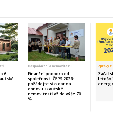
sti
Hospodaření a nemovitosti
Zprávy z 
a 6
Finanční podpora od
Začal s
kautské
společnosti ČEPS 2026:
letošn
požádejte si o dar na
energi
obnovu skautské
nemovitosti až do výše 70
%