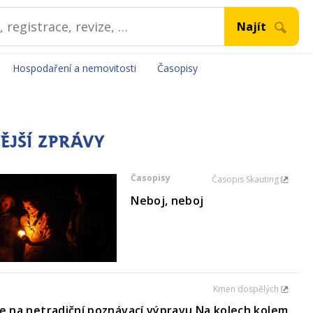
Hospodaření a nemovitosti
Časopisy
ĚJŠÍ ZPRÁVY
Časopisy
Časopis Skauting
Neboj, neboj
Kmen dospělých
e na netradiční poznávací výpravu Na kolech kolem