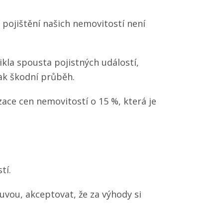
í pojištění našich nemovitostí není
kla spousta pojistných událostí,
tak škodní průběh.
zace cen nemovitostí o 15 %, která je
stí.
uvou, akceptovat, že za výhody si