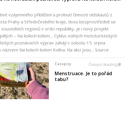
tivit vzájemného přiblížení a prolnutí činnosti oldskautů z
ěsta Prahy a Středočeského kraje, dvou bezprostředně se
h sousedních regionů v srdci republiky, je i nový projekt
ělých – Na kolech kolem… Cyklus volných mototuristických
istických poznávacích výprav zahájí v sobotu 15. srpna
s názvem Na kolech kolem Kolína. Na akci jsou… Source
Časopisy
Časopis Skauting
Menstruace. Je to pořád
tabu?