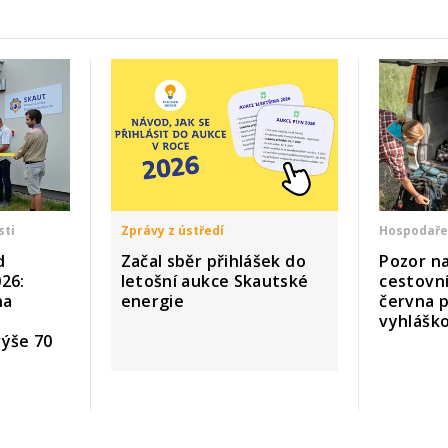
sti
Zprávy z ústředí
Hospodaře
d
Začal sběr přihlášek do
Pozor n
26:
letošní aukce Skautské
cestovní
na
energie
června p
vyhlášk
výše 70