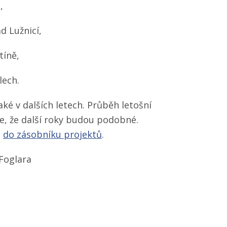
,
d Lužnicí,
tíně,
lech.
é v dalších letech. Průběh letošní
, že další roky budou podobné.
t
do zásobníku projektů
.
Foglara