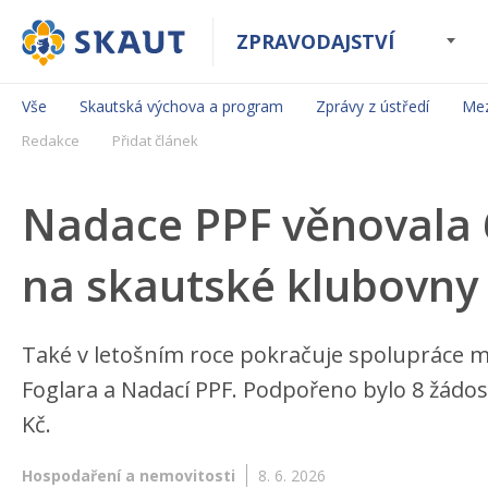
ZPRAVODAJSTVÍ
Vše
Skautská výchova a program
Zprávy z ústředí
Mez
Redakce
Přidat článek
Nadace PPF věnovala 
na skautské klubovny
Také v letošním roce pokračuje spolupráce m
Foglara a Nadací PPF. Podpořeno bylo 8 žádos
Kč.
Hospodaření a nemovitosti
8. 6. 2026