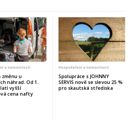
ní a nemovitosti
Hospodaření a nemovitosti
a změnu u
Spolupráce s JOHNNY
ch náhrad. Od 1.
SERVIS nově se slevou 25 %
latí vyšší
pro skautská střediska
ová cena nafty