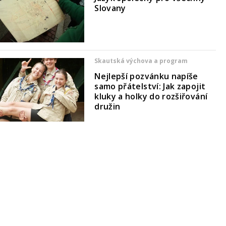
Slovany
Skautská výchova a program
Nejlepší pozvánku napíše
samo přátelství: Jak zapojit
kluky a holky do rozšiřování
družin