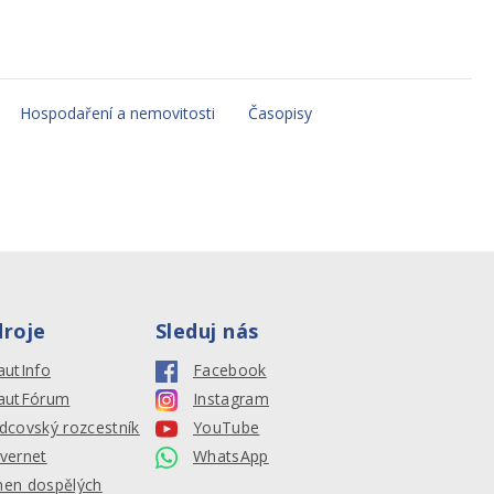
Hospodaření a nemovitosti
Časopisy
droje
Sleduj nás
autInfo
Facebook
autFórum
Instagram
dcovský rozcestník
YouTube
vernet
WhatsApp
en dospělých