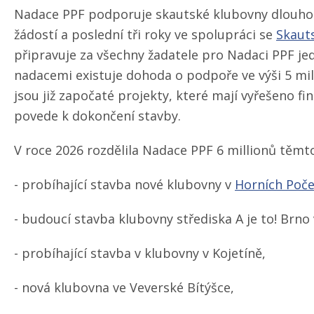
Nadace PPF podporuje skautské klubovny dlouhod
žádostí a poslední tři roky ve spolupráci se
Skauts
připravuje za všechny žadatele pro Nadaci PPF j
nadacemi existuje dohoda o podpoře ve výši 5 m
jsou již započaté projekty, které mají vyřešeno 
povede k dokončení stavby.
V roce 2026 rozdělila Nadace PPF 6 millionů těm
- probíhající stavba nové klubovny v
Horních Poče
- budoucí stavba klubovny střediska A je to! Brno
- probíhající stavba v klubovny v Kojetíně,
- nová klubovna ve Veverské Bítýšce,