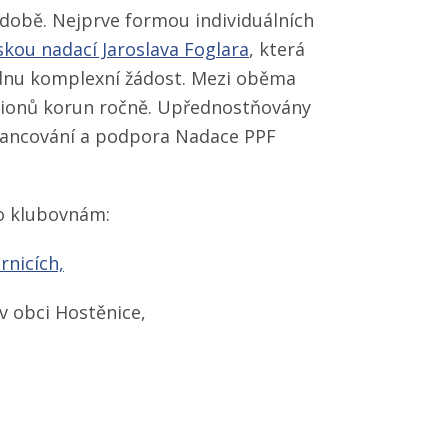
obě. Nejprve formou individuálních
kou nadací Jaroslava Foglara
, která
ednu komplexní žádost. Mezi oběma
ilionů korun ročně. Upřednostňovány
financování a podpora Nadace PPF
to klubovnám:
rnicích,
 v obci Hostěnice,