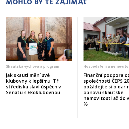
Mohlo by tě zajímat
Skautská výchova a program
Hospodaření a nemovito
Jak skauti mění své
Finanční podpora o
klubovny k lepšímu: Tři
společnosti ČEPS 20
střediska slaví úspěch v
požádejte si o dar 
Senátu s Ekoklubovnou
obnovu skautské
nemovitosti až do 
%