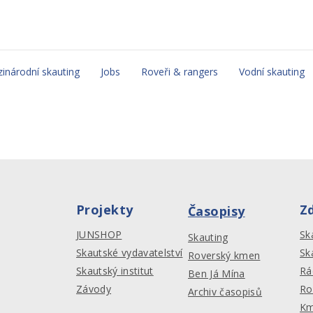
inárodní skauting
Jobs
Roveři & rangers
Vodní skauting
Projekty
Z
Časopisy
JUNSHOP
Sk
Skauting
Skautské vydavatelství
Sk
Roverský kmen
Skautský institut
Rá
Ben Já Mína
Závody
Ro
Archiv časopisů
Km