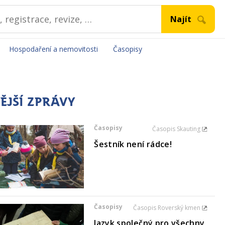
Hospodaření a nemovitosti
Časopisy
ĚJŠÍ ZPRÁVY
Časopisy
Časopis Skauting
Šestník není rádce!
Časopisy
Časopis Roverský kmen
Jazyk společný pro všechny