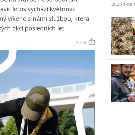
2026 akce 
víc letos vychází květnové
ený víkend s námi službou, která
ých akcí posledních let.
Sdílet