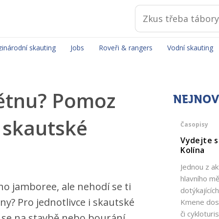
inárodní skauting
Jobs
Roveři & rangers
Vodní skauting
větnu? Pomoz
NEJNOV
 skautské
Časopisy
Vydejte s
Kolína
Jednou z ak
hlavního m
o jamboree, ale nehodí se ti
dotýkajícíc
ny? Pro jednotlivce i skautské
Kmene dosp
či cyklotur
se na stavbě nebo bourání