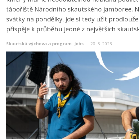
tábořiště Národního skautského jamboree. Na
svátky na pondělky, jde si tedy užít prodlouž
přispěje k průběhu jedné z největších skautsk
Skautská výchova a program
,
Jobs
20. 3. 2023