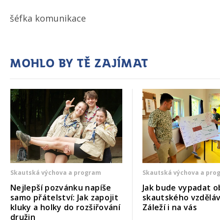
šéfka komunikace
Mohlo by tě zajímat
Skautská výchova a program
Skautská výchova a pro
Nejlepší pozvánku napíše
Jak bude vypadat o
samo přátelství: Jak zapojit
skautského vzděláv
kluky a holky do rozšiřování
Záleží i na vás
družin