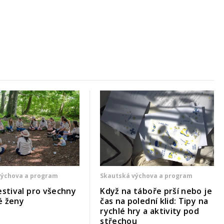
výchova a program
Skautská výchova a program
estival pro všechny
Když na táboře prší nebo je
é ženy
čas na polední klid: Tipy na
rychlé hry a aktivity pod
střechou