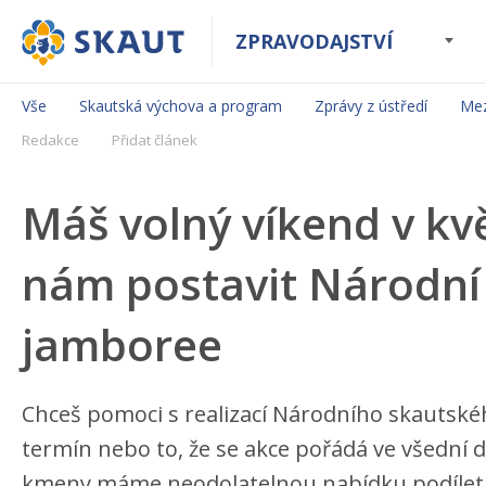
ZPRAVODAJSTVÍ
Vše
Skautská výchova a program
Zprávy z ústředí
Mez
Redakce
Přidat článek
Máš volný víkend v k
nám postavit Národní
jamboree
Chceš pomoci s realizací Národního skautskéh
termín nebo to, že se akce pořádá ve všední d
kmeny máme neodolatelnou nabídku podílet 