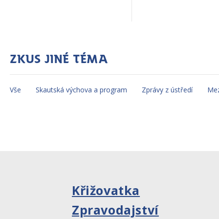
Zkus jiné téma
Vše
Skautská výchova a program
Zprávy z ústředí
Mez
Křižovatka
Zpravodajství