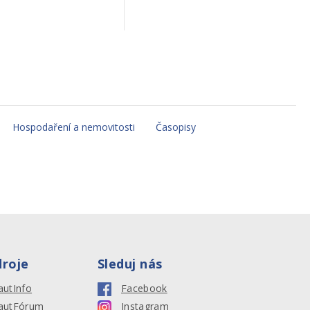
Hospodaření a nemovitosti
Časopisy
droje
Sleduj nás
autInfo
Facebook
autFórum
Instagram