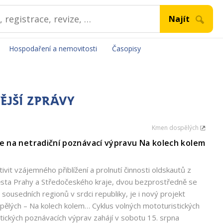
Hospodaření a nemovitosti
Časopisy
ĚJŠÍ ZPRÁVY
Kmen dospělých
e na netradiční poznávací výpravu Na kolech kolem
tivit vzájemného přiblížení a prolnutí činnosti oldskautů z
ěsta Prahy a Středočeského kraje, dvou bezprostředně se
h sousedních regionů v srdci republiky, je i nový projekt
ělých – Na kolech kolem… Cyklus volných mototuristických
istických poznávacích výprav zahájí v sobotu 15. srpna