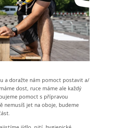
tu a doražte nám pomoct postavit a/​
 máme dost, ruce máme ale každý
řebujeme pomoct s přípravou
ě nemusíš jet na oboje, budeme
část.
istíme jídlo, pití, hygienické