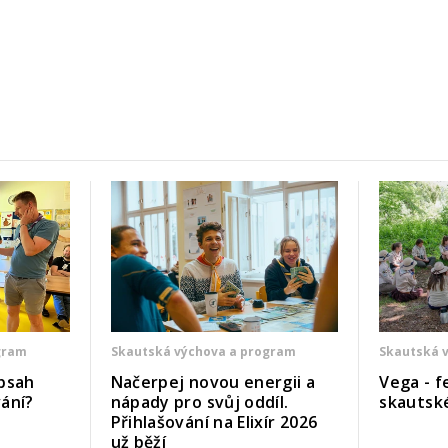
gram
Skautská výchova a program
Skautská 
bsah
Načerpej novou energii a
Vega - f
ání?
nápady pro svůj oddíl.
skautsk
Přihlašování na Elixír 2026
už běží