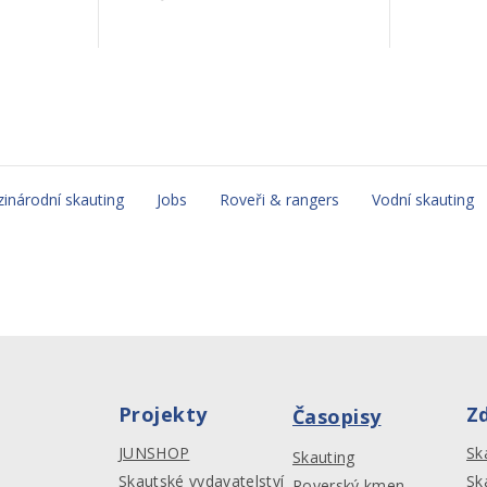
inárodní skauting
Jobs
Roveři & rangers
Vodní skauting
Projekty
Z
Časopisy
JUNSHOP
Sk
Skauting
Skautské vydavatelství
Sk
Roverský kmen