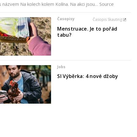
s názvem Na kolech kolem Kolína. Na akci jsou… Source
Časopisy
Časopis Skauting
Menstruace. Je to pořád
tabu?
Jobs
SI Výběrka: 4 nové džoby