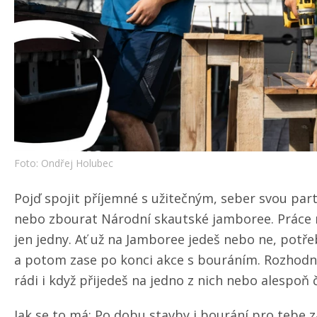
Foto: Ondřej Holubec
Pojď spojit příjemné s užitečným, seber svou par
nebo zbourat Národní skautské jamboree. Práce
jen jedny. Ať už na Jamboree jedeš nebo ne, pot
a potom zase po konci akce s bouráním. Rozhodn
rádi i když přijedeš na jedno z nich nebo alespoň 
Jak se to má: Po dobu stavby i bourání pro tebe zaj