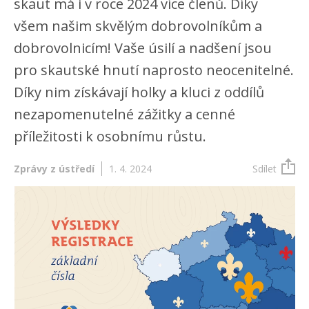
skaut má i v roce 2024 více členů. Díky
všem našim skvělým dobrovolníkům a
dobrovolnicím! Vaše úsilí a nadšení jsou
pro skautské hnutí naprosto neocenitelné.
Díky nim získávají holky a kluci z oddílů
nezapomenutelné zážitky a cenné
příležitosti k osobnímu růstu.
Zprávy z ústředí
1. 4. 2024
Sdílet