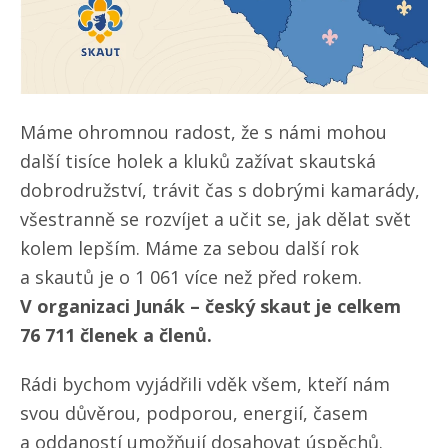
Máme ohromnou radost, že s námi mohou
další tisíce holek a kluků zažívat skautská
dobrodružství, trávit čas s dobrými kamarády,
všestranně se rozvíjet a učit se, jak dělat svět
kolem lepším. Máme za sebou další rok
a skautů je o 1 061 více než před rokem.
V organizaci Junák – český skaut je celkem
76 711 členek a členů.
Rádi bychom vyjádřili vděk všem, kteří nám
svou důvěrou, podporou, energií, časem
a oddaností umožňují dosahovat úspěchů.