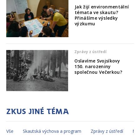
Jak žijí environmentální
témata ve skautu?
Přinášíme výsledky
výzkumu
Zprávy z ústředí
Oslavíme Svojsíkovy
150. narozeniny
společnou Večerkou?
Zkus jiné téma
Vše
Skautská výchova a program
Zprávy z ústředí
Mez