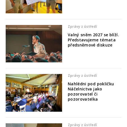
Zprávy z ústředí
Valný sněm 2027 se blíží.
Představujeme témata
předsněmové diskuze
Zprávy z ústředí
Nahlédni pod pokličku
Náčelnictva jako
pozorovatel či
pozorovatelka
Zprávy z ústředí