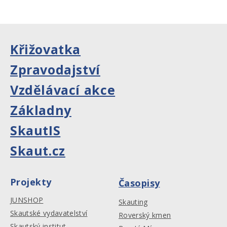
Křižovatka
Zpravodajství
Vzdělávací akce
Základny
SkautIS
Skaut.cz
Projekty
Časopisy
JUNSHOP
Skauting
Skautské vydavatelství
Roverský kmen
Skautský institut