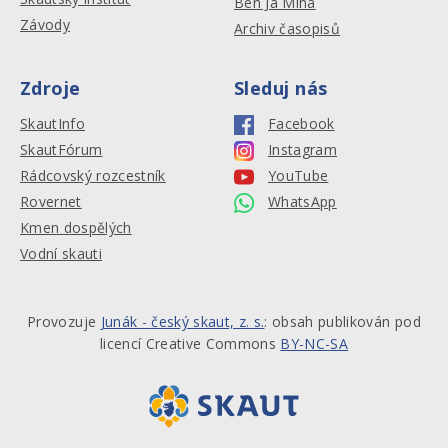
Ben Já Mína
Závody
Archiv časopisů
Zdroje
Sleduj nás
SkautInfo
Facebook
SkautFórum
Instagram
Rádcovský rozcestník
YouTube
Rovernet
WhatsApp
Kmen dospělých
Vodní skauti
Provozuje
Junák - český skaut, z. s.
: obsah publikován pod
licencí Creative Commons
BY-NC-SA