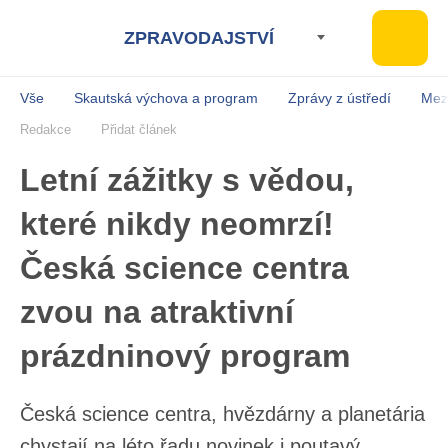
ZPRAVODAJSTVÍ
Vše
Skautská výchova a program
Zprávy z ústředí
Mez
Redakce
Přidat článek
Letní zážitky s vědou,
které nikdy neomrzí!
Česká science centra
zvou na atraktivní
prázdninový program
Česká science centra, hvězdárny a planetária
chystají na léto řadu novinek i poutavý