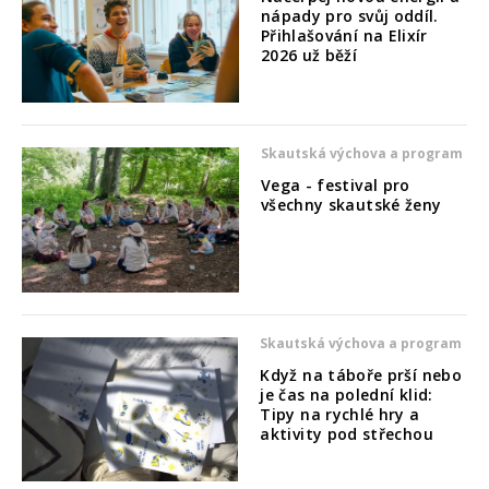
nápady pro svůj oddíl.
Přihlašování na Elixír
2026 už běží
Skautská výchova a program
Vega - festival pro
všechny skautské ženy
Skautská výchova a program
Když na táboře prší nebo
je čas na polední klid:
Tipy na rychlé hry a
aktivity pod střechou