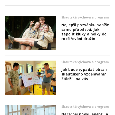
Skautská výchova a program
Nejlepší pozvánku napíše
samo přátelství: Jak
zapojit kluky a holky do
rozšiřování družin
Skautská výchova a program
Jak bude vypadat obsah
skautského vzdělávání?
Záleží i na vás
Skautská výchova a program
Načerpej novou energii a