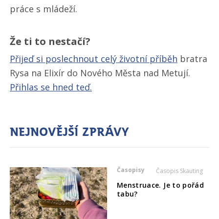
práce s mládeží.
Že ti to nestačí?
Přijeď si poslechnout celý životní příběh
bratra
Rysa na Elixír do Nového Města nad Metují.
Přihlas se hned teď.
Nejnovější zprávy
Časopisy
Časopis Skauting
Menstruace. Je to pořád
tabu?