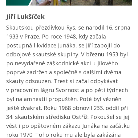
Jiří Lukšíček
Skautskou přezdívkou Rys, se narodil 16. srpna
1933 v Praze. Po roce 1948, kdy začala
postupná likvidace Junáka, se Jiří zapojil do
odbojové skautské skupiny. V březnu 1953 byl
po nevydařené záškodnické akci u Jílového
poprvé zadržen a společně s dalšími dvěma
skauty odsouzen. Trest si začal odpykávat
v pracovním lágru Svornost a po pěti týdnech
byl na amnestii propuštěn. Poté byl vězněn
ještě dvakrát. Roku 1968 obnovil 233. oddíl při
34. skautském středisku Ostříž. Pokoušel se jej
vést i po opětovném zákazu Junáka na začátku
roku 1970. Toho roku mu ale byla zakázána