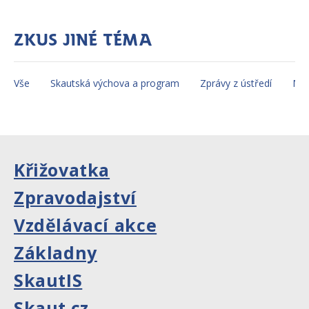
Zkus jiné téma
Vše
Skautská výchova a program
Zprávy z ústředí
Mez
Křižovatka
Zpravodajství
Vzdělávací akce
Základny
SkautIS
Skaut.cz