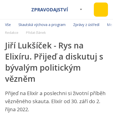
ZPRAVODAJSTVÍ
Vše
Skautská výchova a program
Zprávy z ústředí
Mez
Redakce
Přidat článek
Jiří Lukšíček - Rys na
Elixíru. Přijeď a diskutuj s
bývalým politickým
vězněm
Přijeď na Elixír a poslechni si životní příběh
vězněného skauta. Elixír od 30. září do 2.
října 2022.