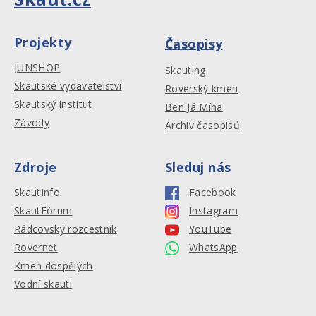
Projekty
Časopisy
JUNSHOP
Skauting
Skautské vydavatelství
Roverský kmen
Skautský institut
Ben Já Mína
Závody
Archiv časopisů
Zdroje
Sleduj nás
SkautInfo
Facebook
SkautFórum
Instagram
Rádcovský rozcestník
YouTube
Rovernet
WhatsApp
Kmen dospělých
Vodní skauti