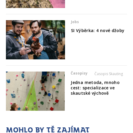
Jobs
SI Výběrka: 4 nové džoby
Časopisy
Časopis Skauting
Jedna metoda, mnoho
cest: specializace ve
skautské výchově
Mohlo by tě zajímat