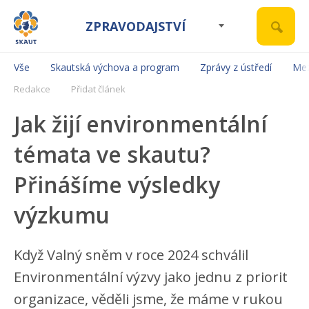
ZPRAVODAJSTVÍ
Vše
Skautská výchova a program
Zprávy z ústředí
Mez
Redakce
Přidat článek
Jak žijí environmentální
témata ve skautu?
Přinášíme výsledky
výzkumu
Když Valný sněm v roce 2024 schválil
Environmentální výzvy jako jednu z priorit
organizace, věděli jsme, že máme v rukou