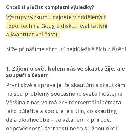
Chceš si přečíst kompletní výsledky?
Výstupy výzkumu najdete v oddělených
reportech na
Google disku
:
kvalitativní
a
kvantitativní
část).
Níže přinášíme shrnutí nejdůležitějších zjištění.
1. Zájem o svět kolem nás ve skautu žije, ale
soupeří s časem
První skvělá zpráva je, že skautům a skautkám
nejsou problémy současného světa lhostejné.
Většina z nás vnímá environmentální témata
jako důležitá a spojuje je s tím, co skauting
dělá dlouhodobě – se vztahem k přírodě,
odpovědností, šetrností nebo službou okolí.