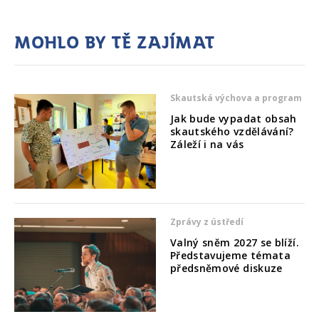
Mohlo by tě zajímat
Skautská výchova a program
Jak bude vypadat obsah
skautského vzdělávání?
Záleží i na vás
Zprávy z ústředí
Valný sněm 2027 se blíží.
Představujeme témata
předsněmové diskuze