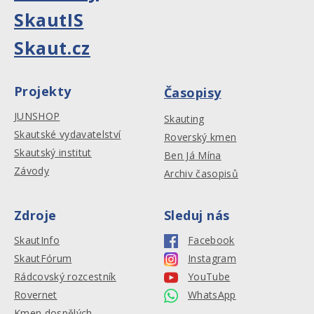
SkautIS
Skaut.cz
Projekty
Časopisy
JUNSHOP
Skauting
Skautské vydavatelství
Roverský kmen
Skautský institut
Ben Já Mína
Závody
Archiv časopisů
Zdroje
Sleduj nás
SkautInfo
Facebook
SkautFórum
Instagram
Rádcovský rozcestník
YouTube
Rovernet
WhatsApp
Kmen dospělých