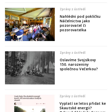
Zprávy z ústředí
Nahlédni pod pokličku
Náčelnictva jako
pozorovatel či
pozorovatelka
Zprávy z ústředí
Oslavíme Svojsíkovy
150. narozeniny
společnou Večerkou?
Zprávy z ústředí
Vyplatí se letos přidat ke
Skautské energii?