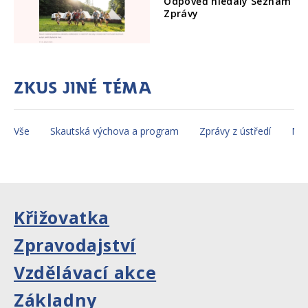
Odpověď hledaly Seznam
Zprávy
Zkus jiné téma
Vše
Skautská výchova a program
Zprávy z ústředí
Mez
Křižovatka
Zpravodajství
Vzdělávací akce
Základny