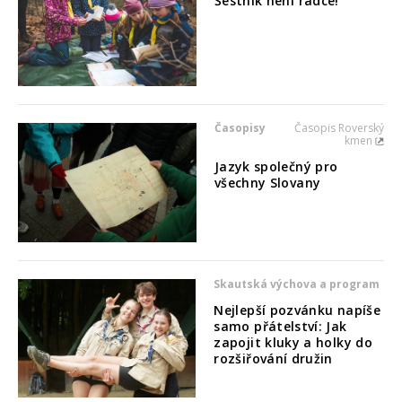
Šestník není rádce!
Časopisy
Časopis Roverský
kmen
Jazyk společný pro
všechny Slovany
Skautská výchova a program
Nejlepší pozvánku napíše
samo přátelství: Jak
zapojit kluky a holky do
rozšiřování družin