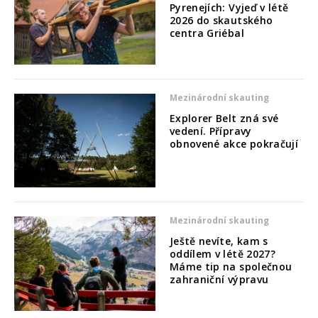
Pyrenejích: Vyjeď v létě
2026 do skautského
centra Griébal
Mezinárodní skauting
Explorer Belt zná své
vedení. Přípravy
obnovené akce pokračují
Mezinárodní skauting
Ještě nevíte, kam s
oddílem v létě 2027?
Máme tip na společnou
zahraniční výpravu