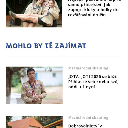
samo přátelství: Jak
zapojit kluky a holky do
rozšiřování družin
Mohlo by tě zajímat
Mezinárodní skauting
JOTA–JOTI 2026 se blíží.
Přihlaste sebe nebo svůj
oddíl už nyní
Mezinárodní skauting
Dobrovolnictví v