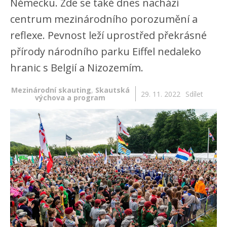
Německu. Zde se také dnes nachází
centrum mezinárodního porozumění a
reflexe. Pevnost leží uprostřed překrásné
přírody národního parku Eiffel nedaleko
hranic s Belgií a Nizozemím.
Mezinárodní skauting
,
Skautská
29. 11. 2022
Sdílet
výchova a program