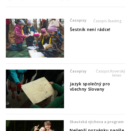
Časopisy
Časopis Skauting
Šestník není rádce!
Časopisy
Časopis Roverský
kmen
Jazyk společný pro
všechny Slovany
Skautská výchova a program
Nejlepší pozvánku napíše