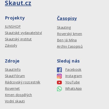
Skaut.cz
Projekty
Časopisy
JUNSHOP
Skauting
Skautské vydavatelství
Roverský kmen
Skautský institut
Ben Já Mína
Závody
Archiv časopisů
Zdroje
Sleduj nás
SkautInfo
Facebook
SkautFórum
Instagram
Rádcovský rozcestník
YouTube
Rovernet
WhatsApp
Kmen dospělých
Vodní skauti