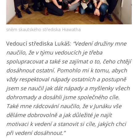
sněm skautského střediska Hiawatha
Vedoucí střediska Lukáš:
“Vedení družiny mne
naučilo, že v týmu vedoucích je třeba
spolupracovat a také se zajímat o to, čeho chtějí
dosáhnout ostatní. Pomohlo mi k tomu, abych
vždy respektoval nápady ostatních a postupně
jsem se naučil jak dát nápady a myšlenky všech
dohromady a dosáhli jsme společného cíle.
Také mne rádcování naučilo, že v Junáku vše
děláme dobrovolně a jak důležité je najít
motivaci k vedení a stanovit si cíle, jakých chci
při vedení dosáhnout.”