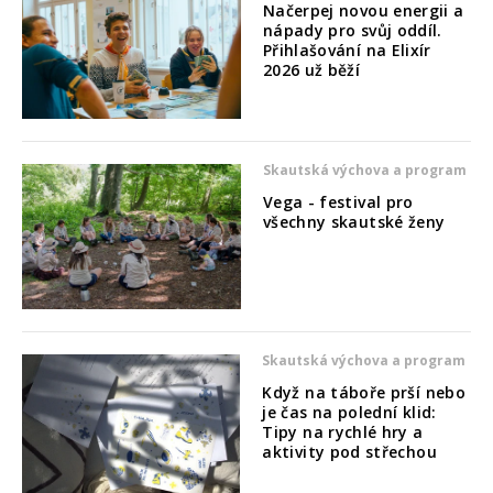
Načerpej novou energii a
nápady pro svůj oddíl.
Přihlašování na Elixír
2026 už běží
Skautská výchova a program
Vega - festival pro
všechny skautské ženy
Skautská výchova a program
Když na táboře prší nebo
je čas na polední klid:
Tipy na rychlé hry a
aktivity pod střechou