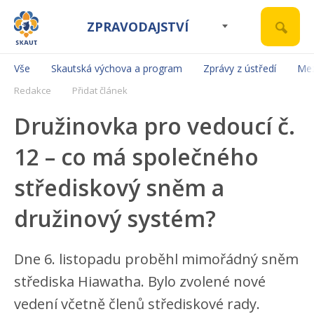
ZPRAVODAJSTVÍ
Vše
Skautská výchova a program
Zprávy z ústředí
Mez
Redakce
Přidat článek
Družinovka pro vedoucí č.
12 – co má společného
střediskový sněm a
družinový systém?
Dne 6. listopadu proběhl mimořádný sněm
střediska Hiawatha. Bylo zvolené nové
vedení včetně členů střediskové rady.