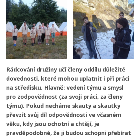
Rádcování družiny učí členy oddílu důležité
dovednosti, které mohou uplatnit i při práci
na středisku. Hlavně: vedení týmu a smysl
pro zodpovědnost (za svoji práci, za členy
týmu). Pokud necháme skauty a skautky
převzít svůj díl odpovědnosti ve včasném
věku, kdy jsou ochotní a chtějí, je
pravděpodobné, že ji budou schopni přebírat