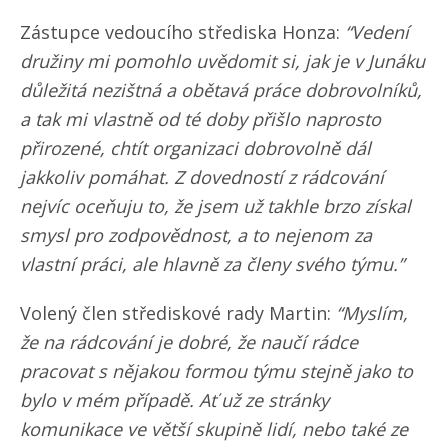
Zástupce vedoucího střediska Honza:
“Vedení
družiny mi pomohlo uvědomit si, jak je v Junáku
důležitá nezištná a obětavá práce dobrovolníků,
a tak mi vlastně od té doby přišlo naprosto
přirozené, chtít organizaci dobrovolně dál
jakkoliv pomáhat. Z dovedností z rádcování
nejvíc oceňuju to, že jsem už takhle brzo získal
smysl pro zodpovědnost, a to nejenom za
vlastní práci, ale hlavně za členy svého týmu.”
Volený člen střediskové rady Martin:
“Myslím,
že na rádcování je dobré, že naučí rádce
pracovat s nějakou formou týmu stejně jako to
bylo v mém případě. Ať už ze stránky
komunikace ve větší skupině lidí, nebo také ze