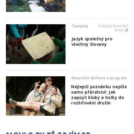
Časopisy
Časopis Roverský
kmen
Jazyk společný pro
všechny Slovany
Skautská výchova a program
Nejlepší pozvánku napíše
samo přátelství: Jak
zapojit kluky a holky do
rozšiřování družin