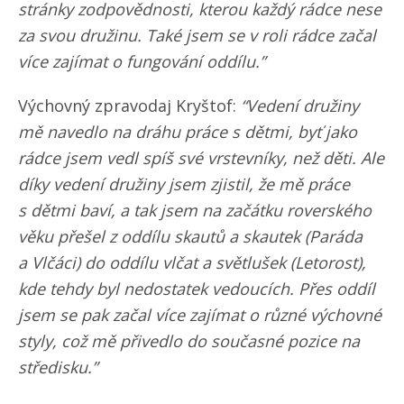
stránky zodpovědnosti, kterou každý rádce nese
za svou družinu. Také jsem se v roli rádce začal
více zajímat o fungování oddílu.”
Výchovný zpravodaj Kryštof:
“Vedení družiny
mě navedlo na dráhu práce s dětmi, byť jako
rádce jsem vedl spíš své vrstevníky, než děti. Ale
díky vedení družiny jsem zjistil, že mě práce
s dětmi baví, a tak jsem na začátku roverského
věku přešel z oddílu skautů a skautek (Paráda
a Vlčáci) do oddílu vlčat a světlušek (Letorost),
kde tehdy byl nedostatek vedoucích. Přes oddíl
jsem se pak začal více zajímat o různé výchovné
styly, což mě přivedlo do současné pozice na
středisku.”