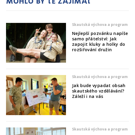
Mohlo by tě zajímat
Skautská výchova a program
Nejlepší pozvánku napíše
samo přátelství: Jak
zapojit kluky a holky do
rozšiřování družin
Skautská výchova a program
Jak bude vypadat obsah
skautského vzdělávání?
Záleží i na vás
Skautská výchova a program