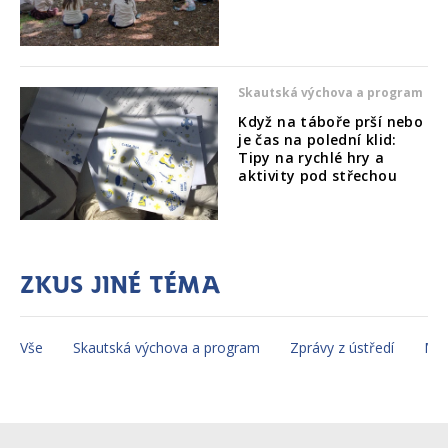
Skautská výchova a program
Když na táboře prší nebo
je čas na polední klid:
Tipy na rychlé hry a
aktivity pod střechou
Zkus jiné téma
Vše
Skautská výchova a program
Zprávy z ústředí
Mez