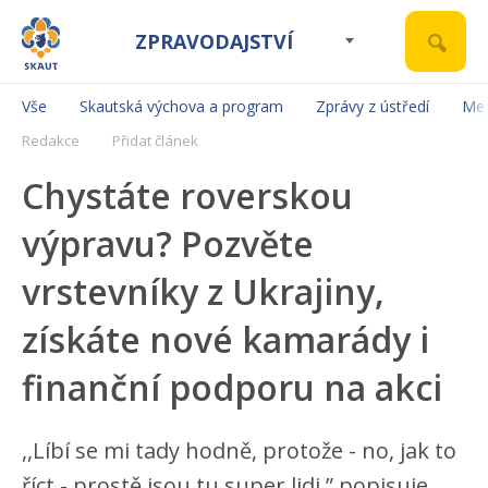
ZPRAVODAJSTVÍ
Vše
Skautská výchova a program
Zprávy z ústředí
Mez
Redakce
Přidat článek
Chystáte roverskou
výpravu? Pozvěte
vrstevníky z Ukrajiny,
získáte nové kamarády i
finanční podporu na akci
,,Líbí se mi tady hodně, protože - no, jak to
říct - prostě jsou tu super lidi,” popisuje