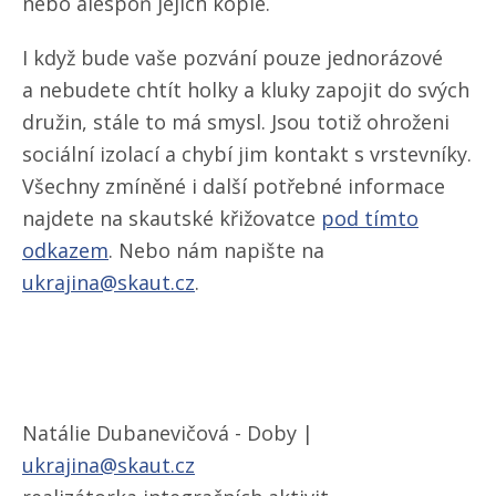
nebo alespoň jejich kopie.
I když bude vaše pozvání pouze jednorázové
a nebudete chtít holky a kluky zapojit do svých
družin, stále to má smysl. Jsou totiž ohroženi
sociální izolací a chybí jim kontakt s vrstevníky.
Všechny zmíněné i další potřebné informace
najdete na skautské křižovatce
pod tímto
odkazem
. Nebo nám napište na
ukrajina@skaut.cz
.
Natálie Dubanevičová - Doby |
ukrajina@skaut.cz