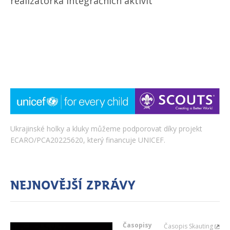
realizátorka integračních aktivit
Ukrajinské holky a kluky můžeme podporovat díky projekt
ECARO/PCA20225620, který financuje UNICEF.
Nejnovější zprávy
Časopisy
Časopis Skauting