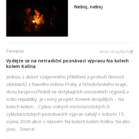
Neboj, neboj
Časopisy
Kmen dospělých
Vydejte se na netradiční poznávací výpravu Na kolech
kolem Kolína
Jednou z aktivit vzájemného přiblížení a prolnutí činnosti
oldskautů z hlavního města Prahy a Středočeského kraje,
dvou bezprostředně se dotýkajících sousedních regionů v
srdci republiky, je i nový projekt Kmene dospělých – Na
kolech kolem… Cyklus volných mototuristických či
cykloturistických poznávacích výprav zahájí v sobotu 15.
srpna 2026 akce s názvem Na kolech kolem Kolína. Na akci
jsou… Source