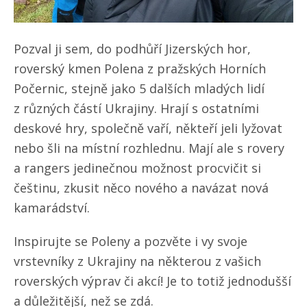
Pozval ji sem, do podhůří Jizerských hor,
roverský kmen Polena z pražských Horních
Počernic, stejně jako 5 dalších mladých lidí
z různých částí Ukrajiny. Hrají s ostatními
deskové hry, společně vaří, někteří jeli lyžovat
nebo šli na místní rozhlednu. Mají ale s rovery
a rangers jedinečnou možnost procvičit si
češtinu, zkusit něco nového a navázat nová
kamarádství.
Inspirujte se Poleny a pozvěte i vy svoje
vrstevníky z Ukrajiny na některou z vašich
roverských výprav či akcí! Je to totiž jednodušší
a důležitější, než se zdá.