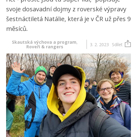
svoje dosavadní dojmy z roverské výpravy
šestnáctiletá Natálie, která je v ČR už přes 9
měsíců.
Skautská výchova a program
,
3. 2. 2023
Sdílet
Roveři & rangers