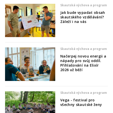
Skautská výchova a program
Jak bude vypadat obsah
skautského vzdělávání?
Záleží i na vás
Skautská výchova a program
Načerpej novou energii a
nápady pro svůj oddíl.
Přihlašování na Elixír
2026 už běží
Skautská výchova a program
Vega - festival pro
všechny skautské ženy