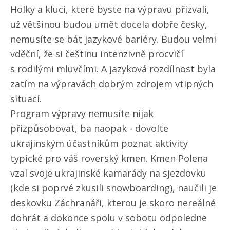
Holky a kluci, které byste na výpravu přizvali,
už většinou budou umět docela dobře česky,
nemusíte se bát jazykové bariéry. Budou velmi
vděční, že si češtinu intenzivně procvičí
s rodilými mluvčími. A jazyková rozdílnost byla
zatím na výpravách dobrým zdrojem vtipných
situací.
Program výpravy nemusíte nijak
přizpůsobovat, ba naopak - dovolte
ukrajinským účastníkům poznat aktivity
typické pro váš roverský kmen. Kmen Polena
vzal svoje ukrajinské kamarády na sjezdovku
(kde si poprvé zkusili snowboarding), naučili je
deskovku Záchranáři, kterou je skoro nereálné
dohrát a dokonce spolu v sobotu odpoledne