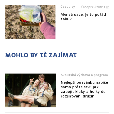
Časopisy
Časopis Skauting
Menstruace. Je to pořád
tabu?
Mohlo by tě zajímat
Skautská výchova a program
Nejlepší pozvánku napíše
samo přátelství: Jak
zapojit kluky a holky do
rozšiřování družin