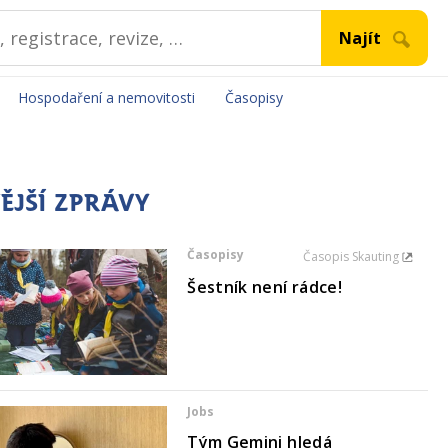
Hospodaření a nemovitosti
Časopisy
ĚJŠÍ ZPRÁVY
Časopisy
Časopis Skauting
Šestník není rádce!
Jobs
Tým Gemini hledá