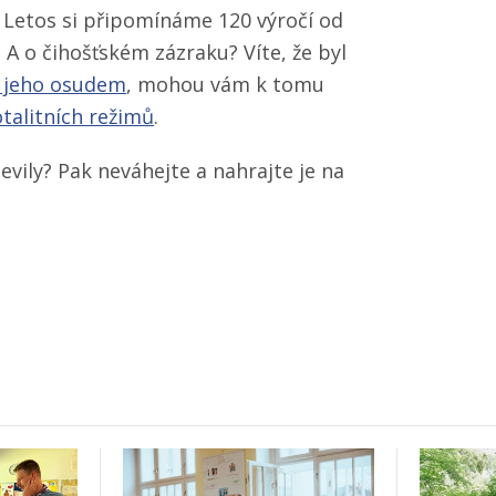
ě? Letos si připomínáme 120 výročí od
? A o čihošťském zázraku? Víte, že byl
 jeho osudem
, mohou vám k tomu
talitních režimů
.
jevily? Pak neváhejte a nahrajte je na