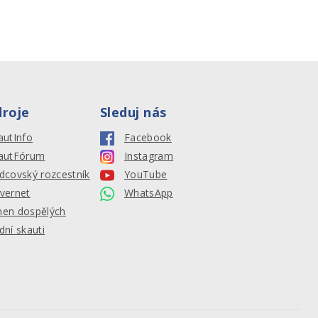
droje
Sleduj nás
autInfo
Facebook
autFórum
Instagram
dcovský rozcestník
YouTube
vernet
WhatsApp
en dospělých
dní skauti