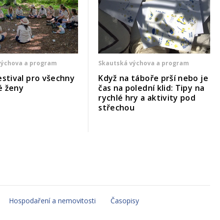
výchova a program
Skautská výchova a program
estival pro všechny
Když na táboře prší nebo je
é ženy
čas na polední klid: Tipy na
rychlé hry a aktivity pod
střechou
Hospodaření a nemovitosti
Časopisy