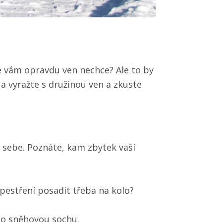
 se vám opravdu ven nechce? Ale to by
a vyražte s družinou ven a zkuste
 sebe. Poznáte, kam zbytek vaší
zpestření posadit třeba na kolo?
bo sněhovou sochu.