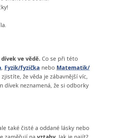
čky!
la.
 dívek ve vědě.
Co se při této
a
,
Fyzik/​fyzička
nebo
Matematik/​
jistíte, že věda je zábavnější víc,
den dívek neznamená, že si odborky
le také čisté a oddané lásky nebo
se zaměřují na
vztahy.
Jak je najít?