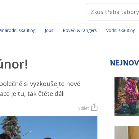
inárodní skauting
Jobs
Roveři & rangers
Vodní skauting
únor!
NEJNOV
společně si vyzkoušejte nové
e je tu, tak čtěte dál!
Sdílet