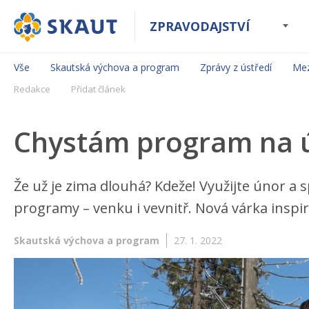
ZPRAVODAJSTVÍ
Vše
Skautská výchova a program
Zprávy z ústředí
Mez
Redakce
Přidat článek
Chystám program na 
Že už je zima dlouhá? Kdeže! Využijte únor a 
programy – venku i vevnitř. Nová várka inspirac
Skautská výchova a program
27. 1. 2022