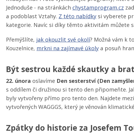
Jednoduše - na stránkách
chystamprogram.cz
zad
a podoblast Vztahy.
Z této nabídky
si vyberete p
kategorie. Navíc si díky těmto aktivitám můžete sp
Přemýšlíte,
jak okouzlit své okolí
? Možná vám k t
Kouzelnice,
mrkni na zajímavé úkoly
a posuň hran
Být sestrou každé skautky a br
22. února
oslavíme
Den sesterství (Den zamyšle
s oddílem či družinou si tento den připomeňte. J
byly vytvořeny přímo pro tento den. Najdete mezi
vytvořených WAGGGS, který je věnován klimatické
Zpátky do historie za Josefem T