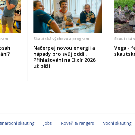
gram
Skautská výchova a program
Skautská 
bsah
Načerpej novou energii a
Vega - f
ání?
nápady pro svůj oddíl.
skautsk
Přihlašování na Elixír 2026
už běží
inárodní skauting
Jobs
Roveři & rangers
Vodní skauting