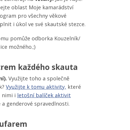
ejte oblast Moje kamarádství
rogram pro všechny věkové
lnit i úkol ve své skautské stezce.
omu pomůže odborka Kouzelník/​
ice možného.;)
atrem každého skauta
ní).
Využijte toho a společně
ak?
Využijte k tomu aktivity,
které
 nimi i
letošní balíček aktivit
 a genderové spravedlnosti.
oufarem