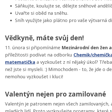
Sáňkujte, koulujte se, dělejte sněhové andělí
Uvařte si oběd na sněhu.
Sníh využijte jako plátno pro vaše výtvarná dí
Vědkyně, máte svůj den!
11. února si připomínáme
Mezinárodní den žen a
příležitosti podívat na odborku
Chemik/​chemičk
matematička
a vyzkoušet z ní nějaký úkol? Třeba z
než jste si mysleli. :) Mimochodem - to, že jde o 
nemohou vyzkoušet i kluci!
Valentýn nejen pro zamilované
Valentýn je patronem nejen všech zamilovaných, a
mladých lidí. Proto vyzkoušejte programy, které 