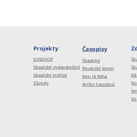
Projekty
Z
Časopisy
JUNSHOP
Sk
Skauting
Skautské vydavatelství
Sk
Roverský kmen
Skautský institut
Rá
Ben Já Mína
Závody
Ro
Archiv časopisů
Km
Vo