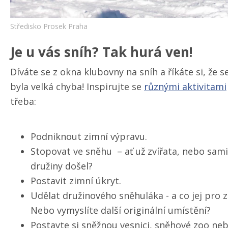
Středisko Prosek Praha
Je u vás sníh? Tak hurá ven!
Díváte se z okna klubovny na sníh a říkáte si, že
byla velká chyba! Inspirujte se
různými aktivitami
třeba:
Podniknout zimní výpravu.
Stopovat ve sněhu – ať už zvířata, nebo sami
družiny došel?
Postavit zimní úkryt.
Udělat družinového sněhuláka - a co jej pro 
Nebo vymyslíte další originální umístění?
Postavte si sněžnou vesnici, sněhové zoo ne