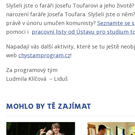
Slyšeli jste o faráři Josefu Toufarovi a jeho život
narození faráře Josefa Toufara. Slyšeli jste o něm
právě v únoru umučen komunisty?
Seznamte se s
pomoci i
pracovní listy od Ústavu pro studium to
Napadají vás další aktivity, které se tu ještě neob
web
chystamprogram.cz
!
Za programový tým
Ludmila Klíčová – Liduš
Mohlo by tě zajímat