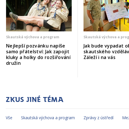
Skautská výchova a program
Skautská výchova a pro
Nejlepší pozvánku napíše
Jak bude vypadat o
samo přátelství: Jak zapojit
skautského vzděláv
kluky a holky do rozšiřování
Záleží i na vás
družin
Zkus jiné téma
Vše
Skautská výchova a program
Zprávy z ústředí
Mez