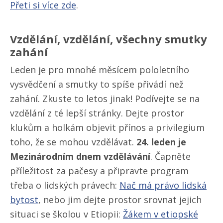
Přeti si více zde
.
Vzdělání, vzdělání, všechny smutky
zahání
Leden je pro mnohé měsícem pololetního
vysvědčení a smutky to spíše přivádí než
zahání. Zkuste to letos jinak! Podívejte se na
vzdělání z té lepší stránky. Dejte prostor
klukům a holkám objevit přínos a privilegium
toho, že se mohou vzdělávat.
24. leden je
Mezinárodním dnem vzdělávání
. Čapněte
příležitost za pačesy a připravte program
třeba o lidských právech:
Nač má právo lidská
bytost
, nebo jim dejte prostor srovnat jejich
situaci se školou v Etiopii:
Žákem v etiopské