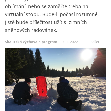
objímání, nebo se zaměřte třeba na
virtuální stopu. Bude-li počasí rozumné,
jistě bude příležitost užít si zimních
sněhových radovánek.
Skautská výchova a program
4. 1. 2022
Sdílet