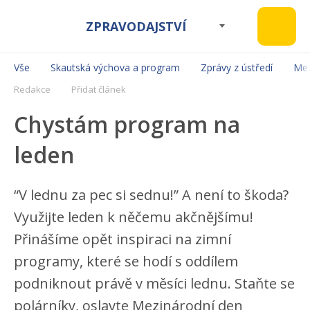
ZPRAVODAJSTVÍ
Vše
Skautská výchova a program
Zprávy z ústředí
Mez
Redakce
Přidat článek
Chystám program na
leden
“V lednu za pec si sednu!” A není to škoda?
Využijte leden k něčemu akčnějšímu!
Přinášíme opět inspiraci na zimní
programy, které se hodí s oddílem
podniknout právě v měsíci lednu. Staňte se
polárníky, oslavte Mezinárodní den