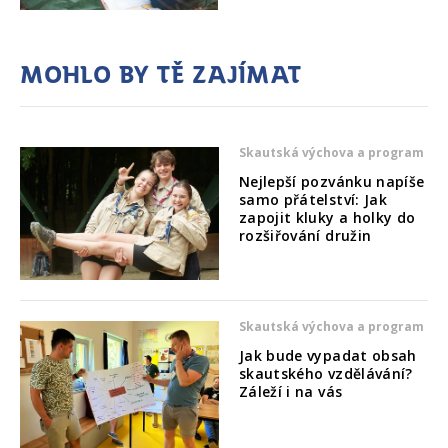
Mohlo by tě zajímat
Skautská výchova a program
Nejlepší pozvánku napíše
samo přátelství: Jak
zapojit kluky a holky do
rozšiřování družin
Skautská výchova a program
Jak bude vypadat obsah
skautského vzdělávání?
Záleží i na vás