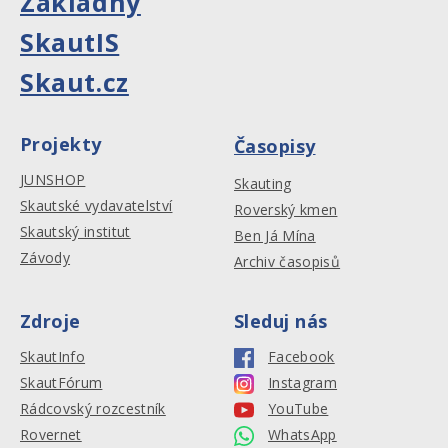
Základny
SkautIS
Skaut.cz
Projekty
Časopisy
JUNSHOP
Skauting
Skautské vydavatelství
Roverský kmen
Skautský institut
Ben Já Mína
Závody
Archiv časopisů
Zdroje
Sleduj nás
SkautInfo
Facebook
SkautFórum
Instagram
Rádcovský rozcestník
YouTube
Rovernet
WhatsApp