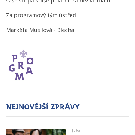
vaše stopa spíše polárnická než virtuální!
Za programový tým ústředí
Markéta Musilová - Blecha
Nejnovější zprávy
Jobs