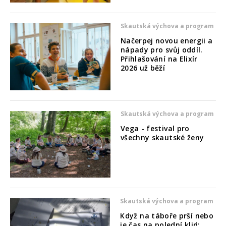
Skautská výchova a program
Načerpej novou energii a
nápady pro svůj oddíl.
Přihlašování na Elixír
2026 už běží
Skautská výchova a program
Vega - festival pro
všechny skautské ženy
Skautská výchova a program
Když na táboře prší nebo
je čas na polední klid: