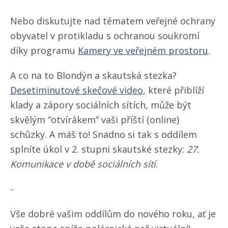
Nebo diskutujte nad tématem veřejné ochrany
obyvatel v protikladu s ochranou soukromí
díky programu
Kamery ve veřejném prostoru
.
A co na to Blondýn a skautská stezka?
Desetiminutové skečové video
, které přiblíží
klady a zápory sociálních sítích, může být
skvělým “otvírákem” vaši příští (online)
schůzky. A máš to! Snadno si tak s oddílem
splníte úkol v 2. stupni skautské stezky:
27.
Komunikace v době sociálních sítí
.
-
Vše dobré vašim oddílům do nového roku, ať je