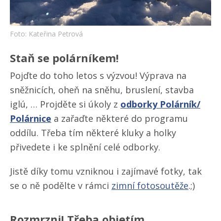
Foto: Kateřina Petrová
Staň se polárníkem!
Pojďte do toho letos s výzvou! Výprava na
sněžnicích, oheň na sněhu, bruslení, stavba
iglú, … Projděte si úkoly z
odborky Polárník/
Polárnice
a zařaďte některé do programu
oddílu. Třeba tím některé kluky a holky
přivedete i ke splnění celé odborky.
Jistě díky tomu vzniknou i zajímavé fotky, tak
se o ně podělte v rámci
zimní fotosoutěže
.;)
Rozmrzni! Třeba objetím