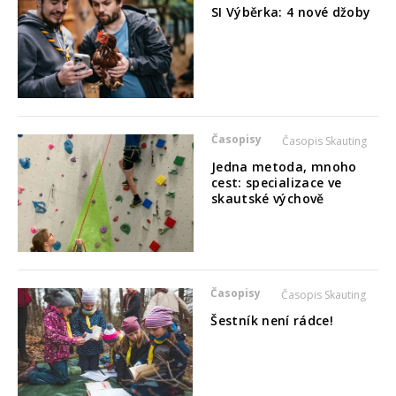
SI Výběrka: 4 nové džoby
Časopisy
Časopis Skauting
Jedna metoda, mnoho
cest: specializace ve
skautské výchově
Časopisy
Časopis Skauting
Šestník není rádce!