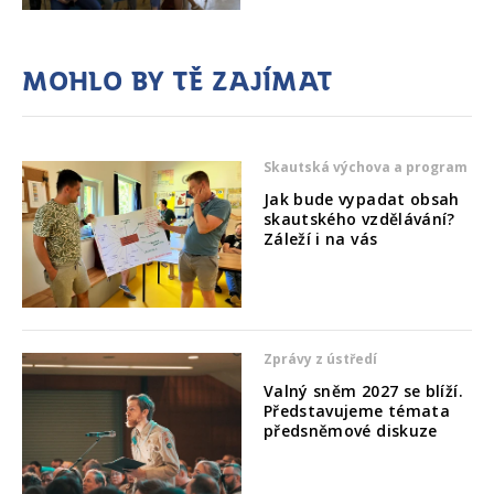
Mohlo by tě zajímat
Skautská výchova a program
Jak bude vypadat obsah
skautského vzdělávání?
Záleží i na vás
Zprávy z ústředí
Valný sněm 2027 se blíží.
Představujeme témata
předsněmové diskuze