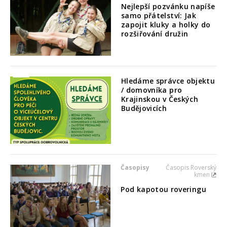
Nejlepší pozvánku napíše
samo přátelství: Jak
zapojit kluky a holky do
rozšiřování družin
Hledáme správce objektu
/ domovníka pro
Krajinskou v Českých
Budějovicích
Časopisy
Časopis Roverský
kmen
Pod kapotou roveringu