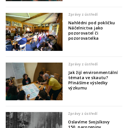
Zprávy z ústředí
Nahlédni pod pokličku
Náčelnictva jako
pozorovatel či
pozorovatelka
Zprávy z ústředí
Jak žijí environmentální
témata ve skautu?
Přinášíme výsledky
výzkumu
Zprávy z ústředí
Oslavíme Svojsíkovy
150. narozeniny