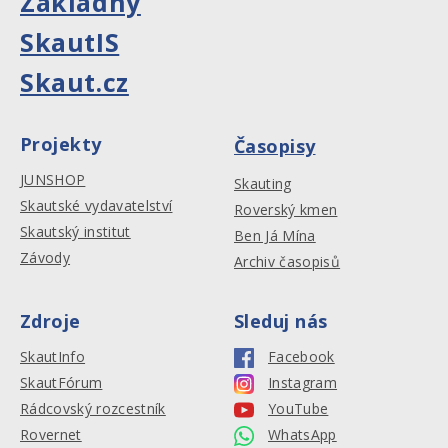
Základny
SkautIS
Skaut.cz
Projekty
Časopisy
JUNSHOP
Skauting
Skautské vydavatelství
Roverský kmen
Skautský institut
Ben Já Mína
Závody
Archiv časopisů
Zdroje
Sleduj nás
SkautInfo
Facebook
SkautFórum
Instagram
Rádcovský rozcestník
YouTube
Rovernet
WhatsApp