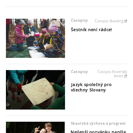
Časopisy
Časopis Skauting
Šestník není rádce!
Časopisy
Časopis Roverský
kmen
Jazyk společný pro
všechny Slovany
Skautská výchova a program
Nejlepší pozvánku napíše