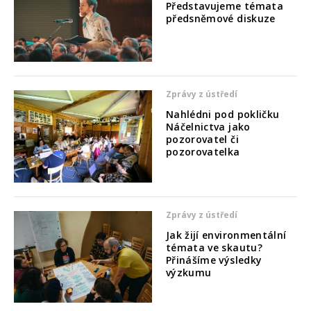
Představujeme témata
předsněmové diskuze
Zprávy z ústředí
Nahlédni pod pokličku
Náčelnictva jako
pozorovatel či
pozorovatelka
Zprávy z ústředí
Jak žijí environmentální
témata ve skautu?
Přinášíme výsledky
výzkumu