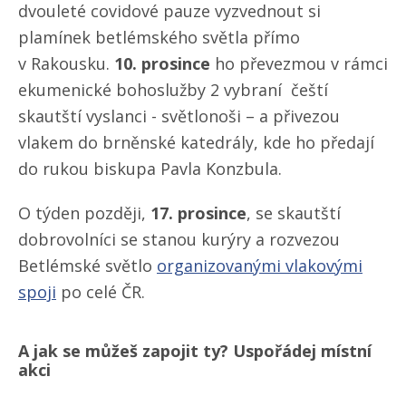
dvouleté covidové pauze vyzvednout si
plamínek betlémského světla přímo
v Rakousku.
10. prosince
ho převezmou v rámci
ekumenické bohoslužby 2 vybraní čeští
skautští vyslanci - světlonoši – a přivezou
vlakem do brněnské katedrály, kde ho předají
do rukou biskupa Pavla Konzbula.
O týden později,
17. prosince
, se skautští
dobrovolníci se stanou kurýry a rozvezou
Betlémské světlo
organizovanými vlakovými
spoji
po celé ČR.
A jak se můžeš zapojit ty? Uspořádej místní
akci