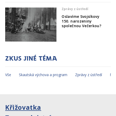
Zprávy z ústředí
Oslavíme Svojsíkovy
150. narozeniny
společnou Večerkou?
Zkus jiné téma
Vše
Skautská výchova a program
Zprávy z ústředí
Mez
Křižovatka