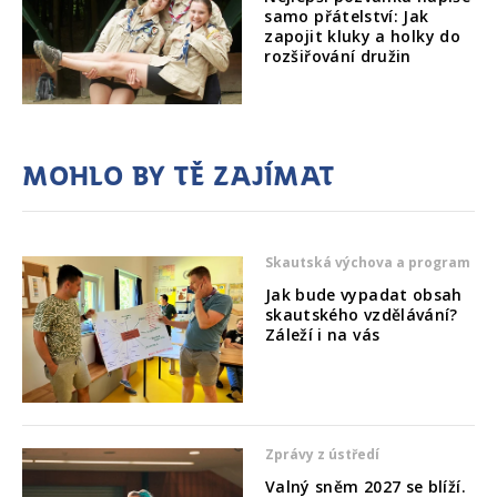
samo přátelství: Jak
zapojit kluky a holky do
rozšiřování družin
Mohlo by tě zajímat
Skautská výchova a program
Jak bude vypadat obsah
skautského vzdělávání?
Záleží i na vás
Zprávy z ústředí
Valný sněm 2027 se blíží.