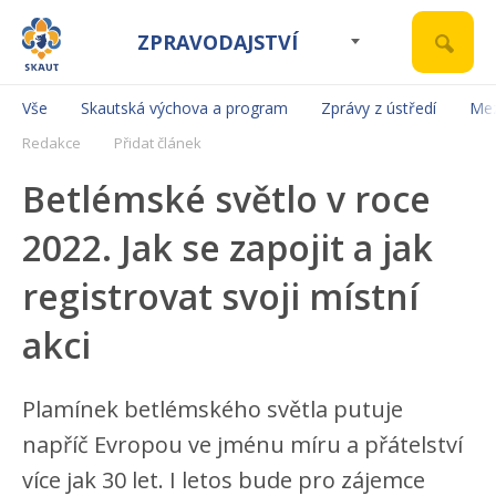
ZPRAVODAJSTVÍ
Vše
Skautská výchova a program
Zprávy z ústředí
Mez
Redakce
Přidat článek
Betlémské světlo v roce
2022. Jak se zapojit a jak
registrovat svoji místní
akci
Plamínek betlémského světla putuje
napříč Evropou ve jménu míru a přátelství
více jak 30 let. I letos bude pro zájemce