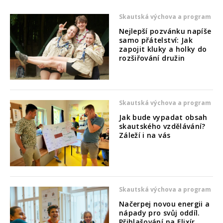
Skautská výchova a program
Nejlepší pozvánku napíše
samo přátelství: Jak
zapojit kluky a holky do
rozšiřování družin
Skautská výchova a program
Jak bude vypadat obsah
skautského vzdělávání?
Záleží i na vás
Skautská výchova a program
Načerpej novou energii a
nápady pro svůj oddíl.
Přihlašování na Elixír