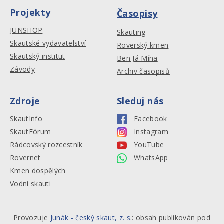
Projekty
Časopisy
JUNSHOP
Skauting
Skautské vydavatelství
Roverský kmen
Skautský institut
Ben Já Mína
Závody
Archiv časopisů
Zdroje
Sleduj nás
SkautInfo
Facebook
SkautFórum
Instagram
Rádcovský rozcestník
YouTube
Rovernet
WhatsApp
Kmen dospělých
Vodní skauti
Provozuje
Junák - český skaut, z. s.
: obsah publikován pod