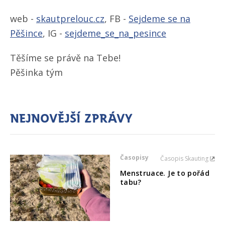
web -
skautprelouc.cz
, FB -
Sejdeme se na
Pěšince
, IG -
sejdeme_se_na_pesince
Těšíme se právě na Tebe!
Pěšinka tým
Nejnovější zprávy
Časopisy
Časopis Skauting
Menstruace. Je to pořád
tabu?