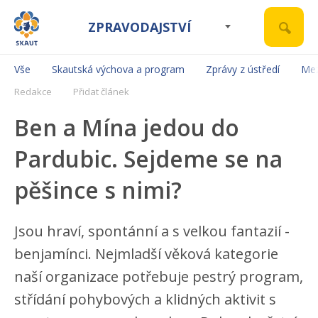
ZPRAVODAJSTVÍ
Vše
Skautská výchova a program
Zprávy z ústředí
Mez
Redakce
Přidat článek
Ben a Mína jedou do
Pardubic. Sejdeme se na
pěšince s nimi?
Jsou hraví, spontánní a s velkou fantazií -
benjamínci. Nejmladší věková kategorie
naší organizace potřebuje pestrý program,
střídání pohybových a klidných aktivit s