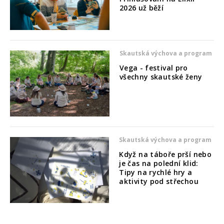
2026 už běží
Skautská výchova a program
Vega - festival pro
všechny skautské ženy
Skautská výchova a program
Když na táboře prší nebo
je čas na polední klid:
Tipy na rychlé hry a
aktivity pod střechou