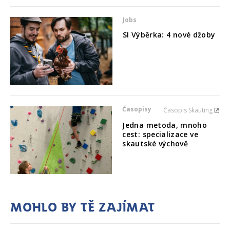
Jobs
SI Výběrka: 4 nové džoby
Časopisy
Časopis Skauting
Jedna metoda, mnoho
cest: specializace ve
skautské výchově
Mohlo by tě zajímat