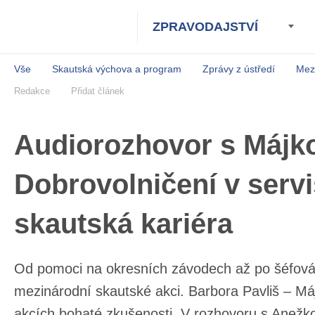
ZPRAVODAJSTVÍ
Vše
Skautská výchova a program
Zprávy z ústředí
Mez
Redakce
Přidat článek
Audiorozhovor s Májk
Dobrovolničení v serv
skautská kariéra
Od pomoci na okresních závodech až po šéfo
mezinárodní skautské akci. Barbora Pavliš –
skautských akcích bohaté zkušenosti. V roz