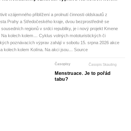
tivit vzájemného přiblížení a prolnutí činnosti oldskautů z
ěsta Prahy a Středočeského kraje, dvou bezprostředně se
h sousedních regionů v srdci republiky, je i nový projekt
ělých – Na kolech kolem… Cyklus volných mototuristických
istických poznávacích výprav zahájí v sobotu 15. srpna
s názvem Na kolech kolem Kolína. Na akci jsou… Source
Časopisy
Časopis Skauting
Menstruace. Je to pořád
tabu?