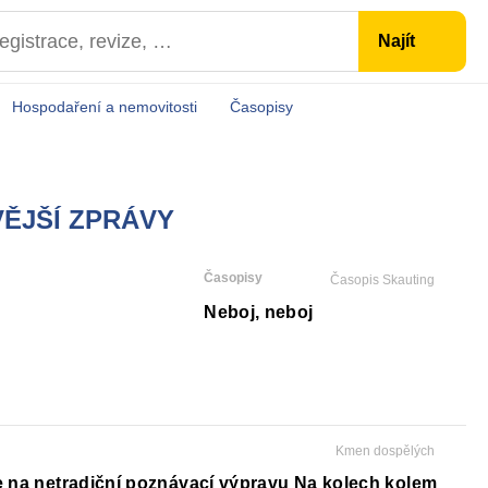
Hospodaření a nemovitosti
Časopisy
ĚJŠÍ ZPRÁVY
Časopisy
Časopis Skauting
Neboj, neboj
Kmen dospělých
e na netradiční poznávací výpravu Na kolech kolem