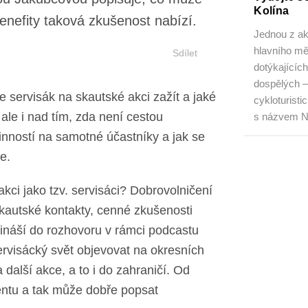
Kolína
žít a jaké největší benefity
Jednou z ak
hlavního m
dotýkajícíc
Sdílet
Kmene dosp
či cyklotur
2026 akce 