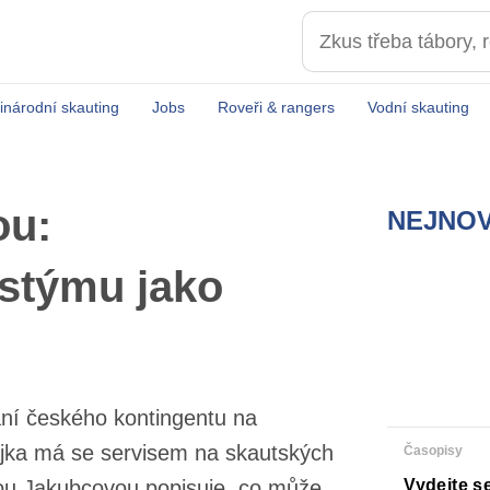
inárodní skauting
Jobs
Roveři & rangers
Vodní skauting
ou:
NEJNOV
istýmu jako
vání českého kontingentu na
 Májka má se servisem na
Časopisy
hovoru s Anežkou Jakubcovou
Vydejte s