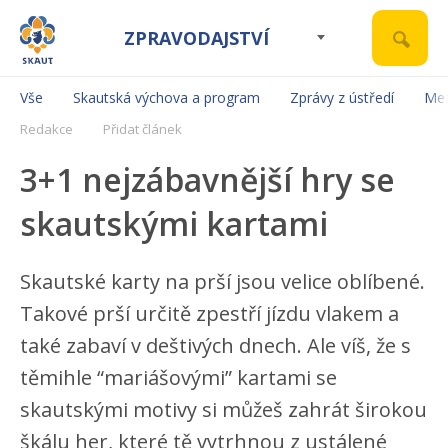
ZPRAVODAJSTVÍ
Vše
Skautská výchova a program
Zprávy z ústředí
Mez
Redakce
Přidat článek
3+1 nejzábavnější hry se
skautskými kartami
Skautské karty na prší jsou velice oblíbené.
Takové prší určitě zpestří jízdu vlakem a
také zabaví v deštivých dnech. Ale víš, že s
těmihle “mariášovými” kartami se
skautskými motivy si můžeš zahrát širokou
škálu her, které tě vytrhnou z ustálené