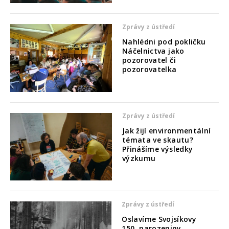
Zprávy z ústředí
Nahlédni pod pokličku
Náčelnictva jako
pozorovatel či
pozorovatelka
Zprávy z ústředí
Jak žijí environmentální
témata ve skautu?
Přinášíme výsledky
výzkumu
Zprávy z ústředí
Oslavíme Svojsíkovy
150. narozeniny