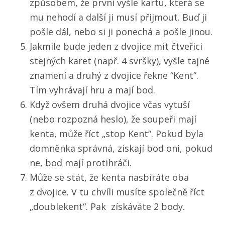
způsobem, že první vyšle kartu, která se
mu nehodí a další ji musí přijmout. Buď ji
pošle dál, nebo si ji ponechá a pošle jinou.
Jakmile bude jeden z dvojice mít čtveřici
stejných karet (např. 4 svršky), vyšle tajné
znamení a druhý z dvojice řekne “Kent”.
Tím vyhrávají hru a mají bod.
Když ovšem druhá dvojice včas vytuší
(nebo rozpozná heslo), že soupeři mají
kenta, může říct „stop Kent“. Pokud byla
domněnka správná, získají bod oni, pokud
ne, bod mají protihráči.
Může se stát, že kenta nasbíráte oba
z dvojice. V tu chvíli musíte společně říct
„doublekent“. Pak získáváte 2 body.