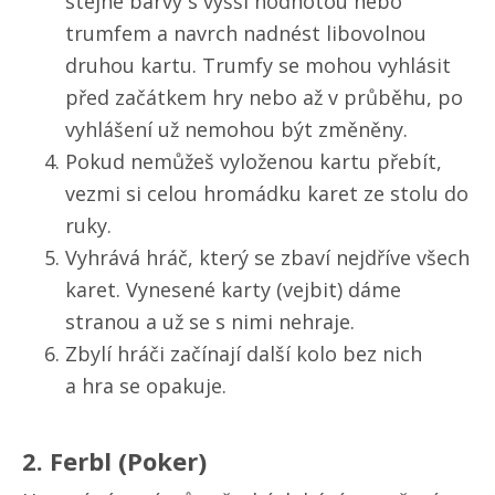
stejné barvy s vyšší hodnotou nebo
trumfem a navrch nadnést libovolnou
druhou kartu. Trumfy se mohou vyhlásit
před začátkem hry nebo až v průběhu, po
vyhlášení už nemohou být změněny.
Pokud nemůžeš vyloženou kartu přebít,
vezmi si celou hromádku karet ze stolu do
ruky.
Vyhrává hráč, který se zbaví nejdříve všech
karet. Vynesené karty (vejbit) dáme
stranou a už se s nimi nehraje.
Zbylí hráči začínají další kolo bez nich
a hra se opakuje.
2. Ferbl (Poker)