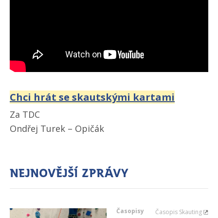
Chci hrát se skautskými kartami
Za TDC
Ondřej Turek – Opičák
Nejnovější zprávy
Časopisy
Časopis Skauting