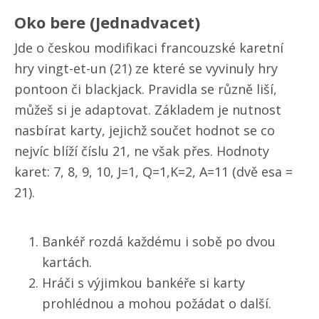
Oko bere (Jednadvacet)
Jde o českou modifikaci francouzské karetní
hry vingt-et-un (21) ze které se vyvinuly hry
pontoon či blackjack. Pravidla se různě liší,
můžeš si je adaptovat. Základem je nutnost
nasbírat karty, jejichž součet hodnot se co
nejvíc blíží číslu 21, ne však přes. Hodnoty
karet: 7, 8, 9, 10, J=1, Q=1,K=2, A=11 (dvě esa =
21).
Bankéř rozdá každému i sobě po dvou
kartách.
Hráči s výjimkou bankéře si karty
prohlédnou a mohou požádat o další.