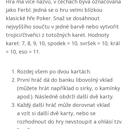
Hra má více názvů, v čechách bývá označována
jako Ferbl. Jedná se o hru velmi blízkou
klasické hře Poker. Snaž se dosáhnout
nejvyššího součtu v jedné barvě nebo vytvořit
trojici/čtveřici z totožných karet. Hodnoty
karet: 7, 8, 9, 10, spodek = 10, svršek = 10, král
= 10, eso = 11.
Rozdej všem po dvou kartách.
První hráč dá do banku libovolný vklad
(můžete hrát například o sirky, o kamínky
apod.). Následně obdrží další dvě karty.
Každý další hráč může dorovnat vklad
a vzít si další dvě karty, nebo se
rozhodnout do hry nevstoupit a ohlásí tzv.