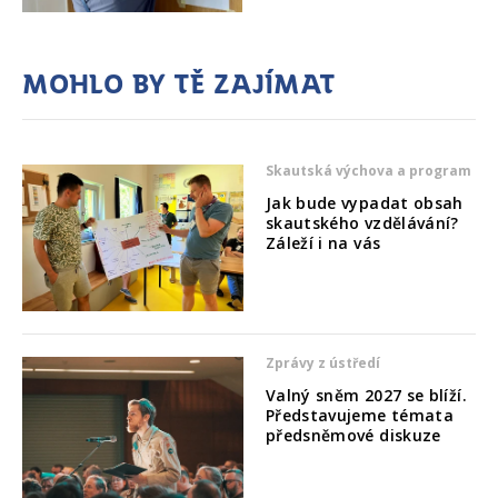
Mohlo by tě zajímat
Skautská výchova a program
Jak bude vypadat obsah
skautského vzdělávání?
Záleží i na vás
Zprávy z ústředí
Valný sněm 2027 se blíží.
Představujeme témata
předsněmové diskuze