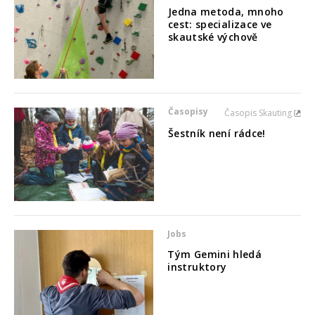
Jedna metoda, mnoho
cest: specializace ve
skautské výchově
Časopisy
Časopis Skauting
Šestník není rádce!
Jobs
Tým Gemini hledá
instruktory