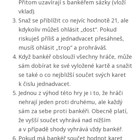
Přitom uzavírají s bankéřem sázky (vloží
vklad).
Snaž se přiblížit co nejvíc hodnotě 21, ale
kdykoliv můžeš ohlásit „dost“. Pokud
riskuješ příliš a jednadvacet přesáhneš,
musíš ohlásit „trop“ a prohráváš.
Když bankéř obslouží všechny hráče, může
sám dobírat ke své vyložené kartě a snažit
se také o co nejbližší součet svých karet
k čislu jednadvacet.
Jednou z výhod této hry je i to, že hráči
nehrají jeden proti druhému, ale každý
sám za sebe proti bankéři. Obecně platí,
že vyšší součet vyhrává nad nižším
a v případě shody vyhrává vždy bankéř.
Pokud má bankéř součet hodnot karet